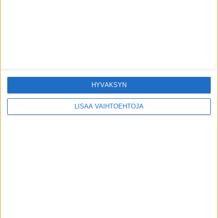
Tässä kinkkupizzassa on vain 400 kaloria
– koko levyllisessä
26.3.2025
Nyt on se aika – suojaudu influenssalta
ennalta, näin se käy!
1.11.2018
HYVÄKSYN
LISÄÄ VAIHTOEHTOJA
SUOSITUIMMAT OSIOT
UUTISET
1786
ILMIÖT
985
TERVEYDENTEKIJÄT
908
OMA TARINA
828
TOIMITUKSEN POIMINTA
97