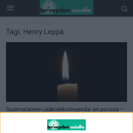
Koti
Tagit
Henry Leppä
Tagi: Henry Leppä
Suomalainen jääkiekkolegenda on poissa –
Henry Leppä jää historiaan
toimitus
-
29.4.2025