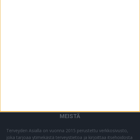
YHTEISTYÖSSÄ
64
PLUS+
2
MUU
0
MEISTÄ
Terveyden Asialla on vuonna 2015 perustettu verkkosivusto,
joka tarjoaa ytimekästä terveystietoa ja kirjoittaa itsehoidosta