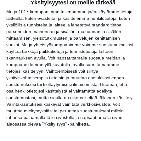
Yksityisyytesi on meille tärkeää
Me ja 1017 kumppanimme tallennamme ja/tai käytämme tietoja
laitteella, kuten evästeitä, ja käsittelemme henkilötietoja, kuten
yksilöllisiä tunnisteita ja laitteella lähetettyä standarditietoa
personoidun mainonnan ja sisällön, mainonnan ja sisällön
mittaamisen, yleisötutkimusten ja palvelujen kehittämisen
VIIMEISIMMÄT JUTUT
vuoksi.
Me ja yhteistyökumppanimme voimme suostumuksellasi
käyttää tarkkoja paikkatietoja ja tunnistetietoja laitteen
Seiska: Tunnettu näyttelijä Kari Sorvali on
skannauksen avulla. Voit napsauttamalla suostua meidän ja
kuollut
kumppaneidemme yllä kuvatulla tavalla suorittamaamme
4.8.2026
tietojesi käsittelyyn. Vaihtoehtoisesti voit siirtyä
yksityiskohtaisempiin tietoihin ja muuttaa asetuksiasi ennen
suostumuksesi tai kieltäytymisesi ilmaisemista.
Huomaa, että
osa henkilötietojesi käsittelystä ei välttämättä edellytä
Tutusta lääkkeestä tehtiin erityinen
suostumustasi, mutta sinulla on oikeus kieltää tällainen käsittely.
huomio syövän suhteen – voi jarruttaa
leviämistä
Valinta-asetuksesi koskevat vain tätä verkkosivustoa. Voit
muuttaa mieltymyksiäsi tai peruuttaa suostumuksesi milloin
3.8.2026
tahansa palaamalla tälle sivustolle ja napsauttamalla sivun
alaosassa olevaa "Yksityisyys" -painiketta.
Seppo Sairanen on poissa
1.8.2026