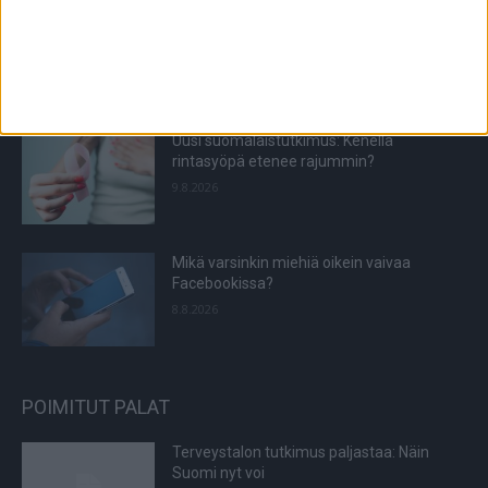
Sunnuntain yllätysarvonnan voittaja
9.8.2026
Uusi suomalaistutkimus: Kenellä
rintasyöpä etenee rajummin?
9.8.2026
Mikä varsinkin miehiä oikein vaivaa
Facebookissa?
8.8.2026
POIMITUT PALAT
Terveystalon tutkimus paljastaa: Näin
Suomi nyt voi