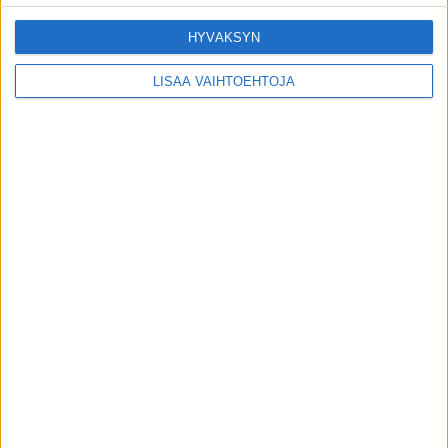
HYVÄKSYN
LISÄÄ VAIHTOEHTOJA
Oma tarina
Ministeri Poutala vakavassa
onnettomuudessa
toimitus
-
9.8.2026
Plus+