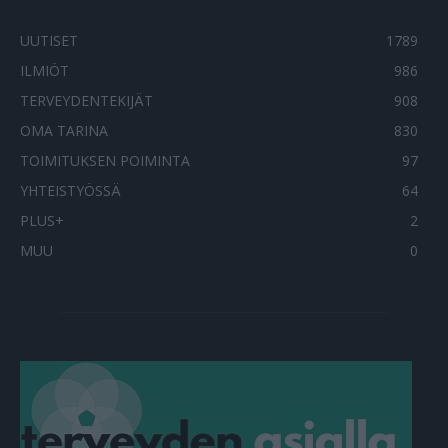
UUTISET
1789
ILMIÖT
986
TERVEYDENTEKIJÄT
908
OMA TARINA
830
TOIMITUKSEN POIMINTA
97
YHTEISTYÖSSÄ
64
PLUS+
2
MUU
0