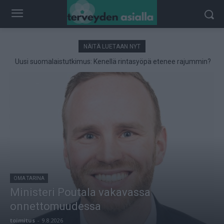
NÄITÄ LUETAAN NYT
Uusi suomalaistutkimus: Kenellä rintasyöpä etenee rajummin?
OMA TARINA
Ministeri Poutala vakavassa
onnettomuudessa
toimitus
-
9.8.2026