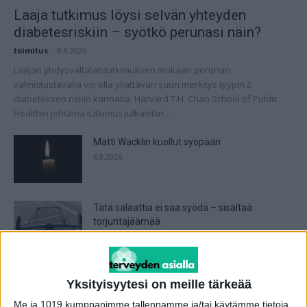
Laaja tutkimus löysi selvän yhteyden
diabetesriskiin – syötkö perunasi näin?
toimitus
-
8.8.2026
Laajan yhdysvaltalaistutkimuksen mukaan perunan
valmistustavalla voi olla yllättävän suuri merkitys tyypin 2
diabeteksen riskin kannalta. Harvard T.H. Chan School of Public
Healthin johtama tutkimus julkaistiin...
Matti Wacklin kuollut syöpään
6.8.2026
Tätä salaattia ei saa syödä – sisältää
torjuntajäämää
6.8.2026
Seiska: Tunnettu näyttelijä Kari Sorvali on
Yksityisyytesi on meille tärkeää
kuollut
4.8.2026
Me ja 1019 kumppanimme tallennamme ja/tai käytämme tietoja