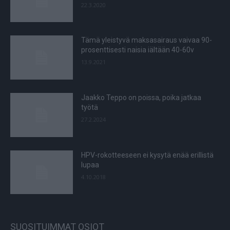
22.3.2020
Tämä yleistyvä maksasairaus vaivaa 90-
prosenttisesti naisia iältään 40-60v
13.9.2021
Jaakko Teppo on poissa, poika jatkaa
työtä
27.2.2024
HPV-rokotteeseen ei kysytä enää erillistä
lupaa
4.10.2018
SUOSITUIMMAT OSIOT