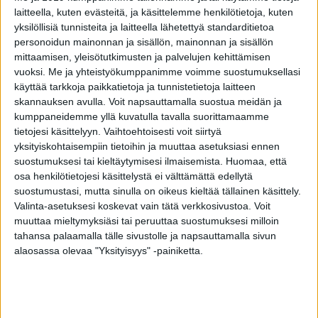
laitteella, kuten evästeitä, ja käsittelemme henkilötietoja, kuten
yksilöllisiä tunnisteita ja laitteella lähetettyä standarditietoa
Tutusta lääkkeestä tehtiin erityinen huomio
personoidun mainonnan ja sisällön, mainonnan ja sisällön
syövän suhteen – voi jarruttaa leviämistä
mittaamisen, yleisötutkimusten ja palvelujen kehittämisen
3.8.2026
vuoksi.
Me ja yhteistyökumppanimme voimme suostumuksellasi
käyttää tarkkoja paikkatietoja ja tunnistetietoja laitteen
skannauksen avulla. Voit napsauttamalla suostua meidän ja
kumppaneidemme yllä kuvatulla tavalla suorittamaamme
tietojesi käsittelyyn. Vaihtoehtoisesti voit siirtyä
ILMIÖT
yksityiskohtaisempiin tietoihin ja muuttaa asetuksiasi ennen
suostumuksesi tai kieltäytymisesi ilmaisemista.
Huomaa, että
osa henkilötietojesi käsittelystä ei välttämättä edellytä
Mikä varsinkin miehiä oikein vaivaa
suostumustasi, mutta sinulla on oikeus kieltää tällainen käsittely.
Facebookissa?
Valinta-asetuksesi koskevat vain tätä verkkosivustoa. Voit
8.8.2026
muuttaa mieltymyksiäsi tai peruuttaa suostumuksesi milloin
Ilmiöt
tahansa palaamalla tälle sivustolle ja napsauttamalla sivun
alaosassa olevaa "Yksityisyys" -painiketta.
Aivastuttaako vanhemmiten enemmän –
tässä syy
29.7.2026
Ilmiöt