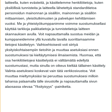
laitteella, kuten evästeitä, ja käsittelemme henkilötietoja, kuten
autokuskina.
yksilöllisiä tunnisteita ja laitteella lähetettyä standarditietoa
personoidun mainonnan ja sisällön, mainonnan ja sisällön
mittaamisen, yleisötutkimusten ja palvelujen kehittämisen
Onneksi papalle on hankittu nyt
vuoksi.
Me ja yhteistyökumppanimme voimme suostumuksellasi
senioriskootteri, jolla hän voi jatkaa matkaa 25
käyttää tarkkoja paikkatietoja ja tunnistetietoja laitteen
kilometrin tuntivauhdilla.
skannauksen avulla. Voit napsauttamalla suostua meidän ja
kumppaneidemme yllä kuvatulla tavalla suorittamaamme
tietojesi käsittelyyn. Vaihtoehtoisesti voit siirtyä
Pappa on skootterista onnellinen, sillä
yksityiskohtaisempiin tietoihin ja muuttaa asetuksiasi ennen
kaksipyöräinen sähköpyörä alkoi jo koitua
suostumuksesi tai kieltäytymisesi ilmaisemista.
Huomaa, että
vähän turvattomaksi; pappa kaatui sillä jokin
osa henkilötietojesi käsittelystä ei välttämättä edellytä
suostumustasi, mutta sinulla on oikeus kieltää tällainen käsittely.
aika sitten.
Valinta-asetuksesi koskevat vain tätä verkkosivustoa. Voit
muuttaa mieltymyksiäsi tai peruuttaa suostumuksesi milloin
tahansa palaamalla tälle sivustolle ja napsauttamalla sivun
TAGS
Alzheimer
Lotta ja pappa
alaosassa olevaa "Yksityisyys" -painiketta.
Facebook
Twitter