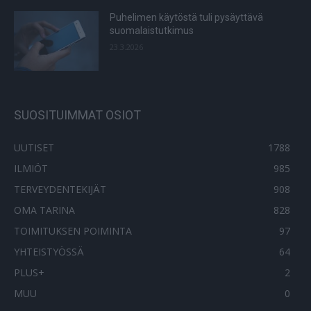
Puhelimen käytöstä tuli pysäyttävä
suomalaistutkimus
23.3.2026
SUOSITUIMMAT OSIOT
UUTISET
1788
ILMIÖT
985
TERVEYDENTEKIJÄT
908
OMA TARINA
828
TOIMITUKSEN POIMINTA
97
YHTEISTYÖSSÄ
64
PLUS+
2
MUU
0