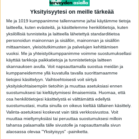
Yksityisyytesi on meille tärkeää
Me ja 1019 kumppanimme tallennamme ja/tai käytämme tietoja
Tutusta lääkkeestä tehtiin erityinen huomio
laitteella, kuten evästeitä, ja käsittelemme henkilötietoja, kuten
syövän suhteen – voi jarruttaa leviämistä
yksilöllisiä tunnisteita ja laitteella lähetettyä standarditietoa
toimitus
-
3.8.2026
personoidun mainonnan ja sisällön, mainonnan ja sisällön
mittaamisen, yleisötutkimusten ja palvelujen kehittämisen
vuoksi.
Me ja yhteistyökumppanimme voimme suostumuksellasi
käyttää tarkkoja paikkatietoja ja tunnistetietoja laitteen
skannauksen avulla. Voit napsauttamalla suostua meidän ja
kumppaneidemme yllä kuvatulla tavalla suorittamaamme
tietojesi käsittelyyn. Vaihtoehtoisesti voit siirtyä
yksityiskohtaisempiin tietoihin ja muuttaa asetuksiasi ennen
suostumuksesi tai kieltäytymisesi ilmaisemista.
Huomaa, että
osa henkilötietojesi käsittelystä ei välttämättä edellytä
suostumustasi, mutta sinulla on oikeus kieltää tällainen käsittely.
Valinta-asetuksesi koskevat vain tätä verkkosivustoa. Voit
muuttaa mieltymyksiäsi tai peruuttaa suostumuksesi milloin
Seppo Sairanen on poissa
tahansa palaamalla tälle sivustolle ja napsauttamalla sivun
toimitus
-
1.8.2026
alaosassa olevaa "Yksityisyys" -painiketta.