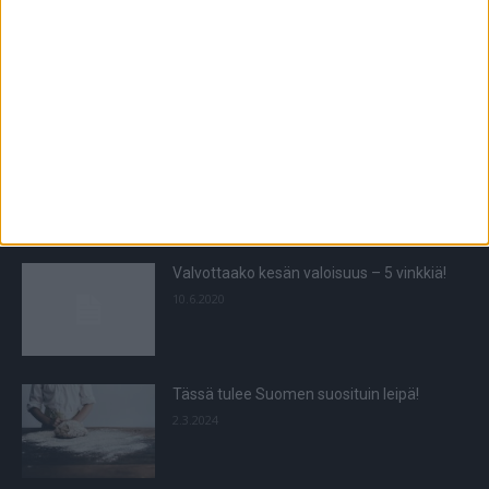
leviämistä
3.8.2026
POIMITUT PALAT
THL: Tämä tuottaa voimakkaimman
suojan vakavaa tautimuotoa vastaan
8.11.2022
Valvottaako kesän valoisuus – 5 vinkkiä!
10.6.2020
Tässä tulee Suomen suosituin leipä!
2.3.2024