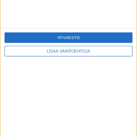
Aivastuttaako vanhemmiten enemmän –
tässä syy
toimitus
-
29.7.2026
HYVÄKSYN
LISÄÄ VAIHTOEHTOJA
Paarman purema voi johtaa tulevaisuudessa
jopa menehtymiseen, varoittaa professori –
katso...
toimitus
-
28.7.2026