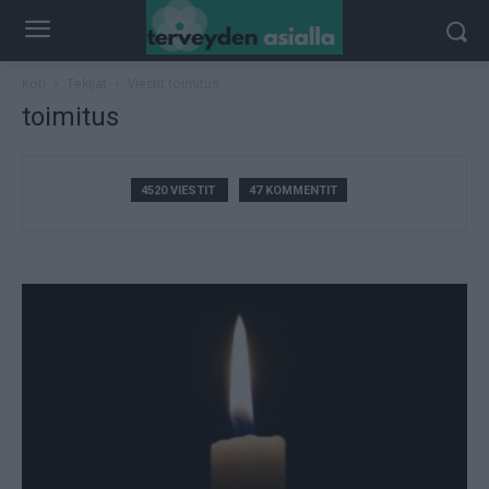
Koti
Tekijät
Viestit toimitus
toimitus
4520 VIESTIT
47 KOMMENTIT