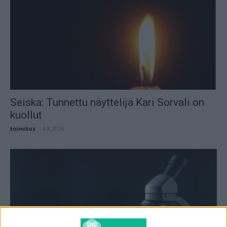
Seiska: Tunnettu näyttelijä Kari Sorvali on
kuollut
toimitus
-
4.8.2026