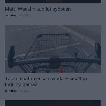
Matti Wacklin kuollut syöpään
toimitus
-
6.8.2026
Tätä salaattia ei saa syödä – sisältää
torjuntajäämää
toimitus
-
6.8.2026