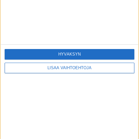
Suomalaiskirurgi tutkimuksesta: Yllättävä
tieto rintaliivien käytöstä!
26.5.2018
Naisten uudet alapäätrendit ovat
vaarallisia, sanoo lääkäri
16.6.2017
HYVÄKSYN
LISÄÄ VAIHTOEHTOJA
SUOSITUIMMAT OSIOT
UUTISET
1788
ILMIÖT
985
TERVEYDENTEKIJÄT
908
OMA TARINA
828
TOIMITUKSEN POIMINTA
97