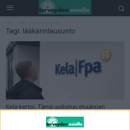
Koti
Tagit
Lääkärinlausunto
Tagi: lääkärinlausunto
Kela kertoi: Tämä uudistuu etuuksien
hakemisessa
toimitus
-
1.4.2026