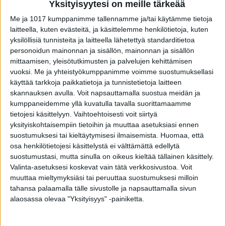
Yksityisyytesi on meille tärkeää
Me ja 1017 kumppanimme tallennamme ja/tai käytämme tietoja
laitteella, kuten evästeitä, ja käsittelemme henkilötietoja, kuten
yksilöllisiä tunnisteita ja laitteella lähetettyä standarditietoa
personoidun mainonnan ja sisällön, mainonnan ja sisällön
mittaamisen, yleisötutkimusten ja palvelujen kehittämisen
VIIMEISIMMÄT JUTUT
vuoksi.
Me ja yhteistyökumppanimme voimme suostumuksellasi
käyttää tarkkoja paikkatietoja ja tunnistetietoja laitteen
Matti Wacklin kuollut syöpään
skannauksen avulla. Voit napsauttamalla suostua meidän ja
6.8.2026
kumppaneidemme yllä kuvatulla tavalla suorittamaamme
tietojesi käsittelyyn. Vaihtoehtoisesti voit siirtyä
yksityiskohtaisempiin tietoihin ja muuttaa asetuksiasi ennen
suostumuksesi tai kieltäytymisesi ilmaisemista.
Huomaa, että
osa henkilötietojesi käsittelystä ei välttämättä edellytä
Tätä salaattia ei saa syödä – sisältää
suostumustasi, mutta sinulla on oikeus kieltää tällainen käsittely.
torjuntajäämää
Valinta-asetuksesi koskevat vain tätä verkkosivustoa. Voit
6.8.2026
muuttaa mieltymyksiäsi tai peruuttaa suostumuksesi milloin
tahansa palaamalla tälle sivustolle ja napsauttamalla sivun
alaosassa olevaa "Yksityisyys" -painiketta.
Seiska: Tunnettu näyttelijä Kari Sorvali on
kuollut
4.8.2026