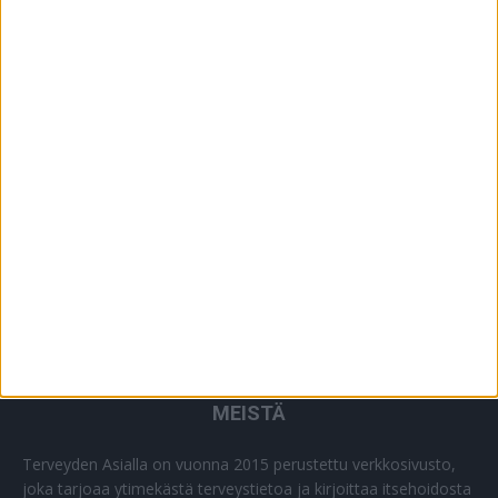
YHTEISTYÖSSÄ
64
PLUS+
2
MUU
0
MEISTÄ
Terveyden Asialla on vuonna 2015 perustettu verkkosivusto,
joka tarjoaa ytimekästä terveystietoa ja kirjoittaa itsehoidosta