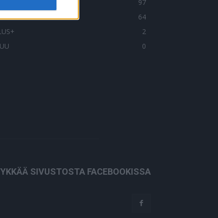
OIMITUKSEN POIMINTA
97
HTEISTYÖSSÄ
64
LUS+
2
UU
0
YKKÄÄ SIVUSTOSTA FACEBOOKISSA