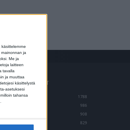
a käsittelemme
dun mainonnan ja
oksi.
Me ja
toja laitteen
 tavalla
hin ja muuttaa
UOSITUIMMAT OSIOT
etojesi käsittelystä
inta-asetuksesi
 milloin tahansa
UTISET
1788
.
LMIÖT
986
ERVEYDENTEKIJÄT
908
MA TARINA
829