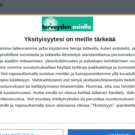
aa
Yksityisyytesi on meille tärkeää
me tallennamme ja/tai käytämme tietoja laitteella, kuten evästeitä, j
 yksilöllisiä tunnisteita ja laitteella lähetettyä standarditietoa personoi
a sisällön mittaamisen, yleisötutkimusten ja palvelujen kehittämisen vu
 voimme suostumuksellasi käyttää tarkkoja paikkatietoja ja tunnistetie
 Voit napsauttamalla suostua meidän ja kumppaneidemme yllä kuvatulla
esi käsittelyyn. Vaihtoehtoisesti voit siirtyä yksityiskohtaisempiin tietoi
POIMITUT PALAT
S
ostumuksesi tai kieltäytymisesi ilmaisemista.
Huomaa, että osa henkilöti
tä suostumustasi, mutta sinulla on oikeus kieltää tällainen käsittely. Val
Väitöstutkimus: Elämänhalu on
erkkosivustoa. Voit muuttaa mieltymyksiäsi tai peruuttaa suostumuksesi
U
tärkeää elinajan ennusteen
stolle ja napsauttamalla sivun alaosassa olevaa "Yksityisyys" -painiketta
I
suhteen
14.9.2019
T
O
Älä siirrä hammaslääkäripelkoasi
tkö
lapselle – vinkit vanhemmille