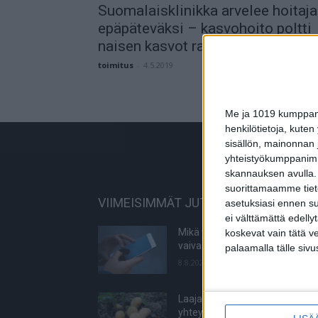
Suomalaisklinikka arvelee hoitaj
epäpäteväksi – kasvohoito poltti
naisen kasvot rakkuloille
toimitus
-
4.5.2019
Me ja 1019 kumppanim
henkilötietoja, kuten
sisällön, mainonnan j
yhteistyökumppanimme
skannauksen avulla.
suorittamaamme tietoj
VIIMEISIMMÄT JUTUT
asetuksiasi ennen su
ei välttämättä edelly
Mikä varsinkin miehiä oikein
koskevat vain tätä v
vaivaa Facebookissa?
palaamalla tälle sivu
8.8.2026
Laaja tutkimus löysi selvän
yhteyden diabetesriskiin – syö