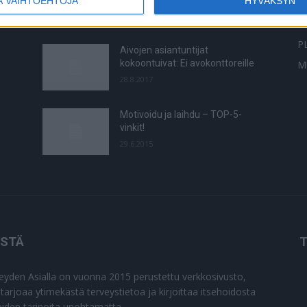
Ä VAIHTOEHTOJA
HYVÄKSYN
T
6.4.2019
Y
P
Aivojen asiantuntijat
kokoontuivat: Ei avokonttoreille
M
28.8.2017
Motivoidu ja laihdu – TOP-5-
vinkit!
29.6.2015
ISTÄ
T
eyden Asialla on vuonna 2015 perustettu verkkosivusto,
 tarjoaa ytimekästä terveystietoa ja kirjoittaa itsehoidosta
joiden tarinoita unohtamatta.