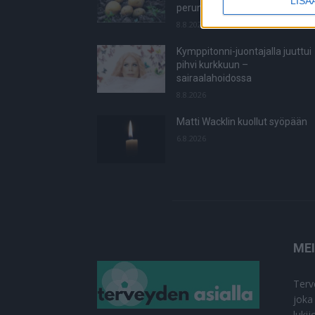
LISÄ
perunasi näin?
8.8.2026
Kymppitonni-juontajalla juuttui
pihvi kurkkuun –
sairaalahoidossa
8.8.2026
Matti Wacklin kuollut syöpään
6.8.2026
ME
Terv
joka
luki