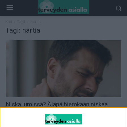
Koti
Tagit
Hartia
Tagi: hartia
Niska jumissa? Äläpä hierokaan niskaa
vaan…
toimitus
-
24.5.2026