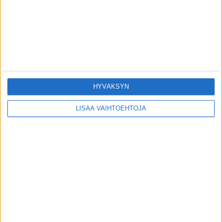
Suomalaislääkäri sairastui koronaan –
testi väitti muuta
6.5.2020
Janni Hussi sai mieluisia uutisia
harvinaisesta ja pahanlaatuisesta
syöpäkasvaimestaan
HYVÄKSYN
2.8.2019
LISÄÄ VAIHTOEHTOJA
SUOSITUIMMAT OSIOT
UUTISET
1788
ILMIÖT
986
TERVEYDENTEKIJÄT
908
OMA TARINA
829
TOIMITUKSEN POIMINTA
97