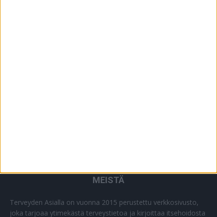
YHTEISTYÖSSÄ
64
PLUS+
2
MUU
0
MEISTÄ
Terveyden Asialla on vuonna 2015 perustettu verkkosivusto,
joka tarjoaa ytimekästä terveystietoa ja kirjoittaa itsehoidosta