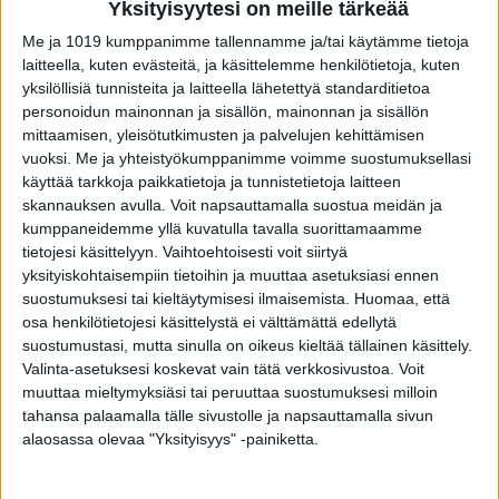
Yksityisyytesi on meille tärkeää
Me ja 1019 kumppanimme tallennamme ja/tai käytämme tietoja
laitteella, kuten evästeitä, ja käsittelemme henkilötietoja, kuten
yksilöllisiä tunnisteita ja laitteella lähetettyä standarditietoa
personoidun mainonnan ja sisällön, mainonnan ja sisällön
mittaamisen, yleisötutkimusten ja palvelujen kehittämisen
VIIMEISIMMÄT JUTUT
vuoksi.
Me ja yhteistyökumppanimme voimme suostumuksellasi
käyttää tarkkoja paikkatietoja ja tunnistetietoja laitteen
Mikä varsinkin miehiä oikein vaivaa
skannauksen avulla. Voit napsauttamalla suostua meidän ja
Facebookissa?
kumppaneidemme yllä kuvatulla tavalla suorittamaamme
8.8.2026
tietojesi käsittelyyn. Vaihtoehtoisesti voit siirtyä
yksityiskohtaisempiin tietoihin ja muuttaa asetuksiasi ennen
suostumuksesi tai kieltäytymisesi ilmaisemista.
Huomaa, että
osa henkilötietojesi käsittelystä ei välttämättä edellytä
Laaja tutkimus löysi selvän yhteyden
suostumustasi, mutta sinulla on oikeus kieltää tällainen käsittely.
diabetesriskiin – syötkö perunasi näin?
Valinta-asetuksesi koskevat vain tätä verkkosivustoa. Voit
8.8.2026
muuttaa mieltymyksiäsi tai peruuttaa suostumuksesi milloin
tahansa palaamalla tälle sivustolle ja napsauttamalla sivun
alaosassa olevaa "Yksityisyys" -painiketta.
Kymppitonni-juontajalla juuttui pihvi
kurkkuun – sairaalahoidossa
8.8.2026