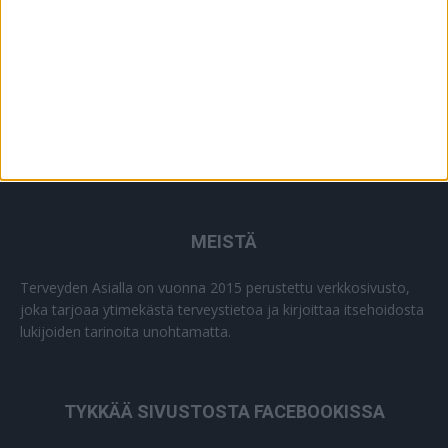
MEISTÄ
Terveyden Asialla on vuonna 2015 perustettu verkkosivusto,
joka tarjoaa ytimekästä terveystietoa ja kirjoittaa itsehoidosta
lukijoiden tarinoita unohtamatta.
TYKKÄÄ SIVUSTOSTA FACEBOOKISSA