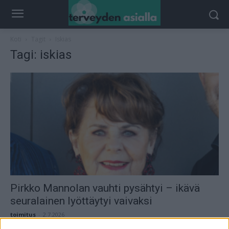
Koti
Tagit
Iskias
Tagi: iskias
Pirkko Mannolan vauhti pysähtyi – ikävä
seuralainen lyöttäytyi vaivaksi
toimitus
-
2.7.2026