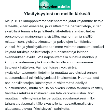
Yksityisyytesi on meille tärkeää
Me ja 1017 kumppanimme tallennamme ja/tai käytämme tietoja
laitteella, kuten evästeitä, ja käsittelemme henkilötietoja, kuten
yksilöllisiä tunnisteita ja laitteella lähetettyä standarditietoa
personoidun mainonnan ja sisällön, mainonnan ja sisällön
mittaamisen, yleisötutkimusten ja palvelujen kehittämisen
vuoksi.
Me ja yhteistyökumppanimme voimme suostumuksellasi
käyttää tarkkoja paikkatietoja ja tunnistetietoja laitteen
skannauksen avulla. Voit napsauttamalla suostua meidän ja
Viisi väitettä kivusta – testaa tiedätkö sinä
kumppaneidemme yllä kuvatulla tavalla suorittamaamme
oikeat vastaukset?
tietojesi käsittelyyn. Vaihtoehtoisesti voit siirtyä
toimitus
-
27.8.2021
yksityiskohtaisempiin tietoihin ja muuttaa asetuksiasi ennen
suostumuksesi tai kieltäytymisesi ilmaisemista.
Huomaa, että
osa henkilötietojesi käsittelystä ei välttämättä edellytä
suostumustasi, mutta sinulla on oikeus kieltää tällainen käsittely.
Valinta-asetuksesi koskevat vain tätä verkkosivustoa. Voit
muuttaa mieltymyksiäsi tai peruuttaa suostumuksesi milloin
tahansa palaamalla tälle sivustolle ja napsauttamalla sivun
alaosassa olevaa "Yksityisyys" -painiketta.