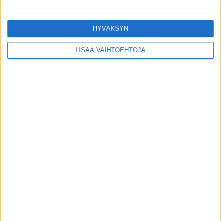
Leski kertoo Ilkka Kanervan sairaudesta:
”Hän tiesi siitä neljä vuotta, mutta ei
halunnut kertoa”
HYVÄKSYN
5.9.2022
LISÄÄ VAIHTOEHTOJA
Lapsi aloitti koulutien – ammattilaisen
vinkit vanhemmalle
15.8.2018
Nyt tulee Vastaisku vaivoille – lähde
ilmaiseksi mukaan!
17.9.2015
Hiihtoloma: Mitäs jos pitäisitte
ruuduttoman päivän – 5 vinkkiä!
21.2.2018