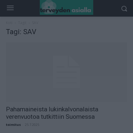
Koti
Tagit
SAV
Tagi: SAV
Pahamaineista lukinkalvonalaista
verenvuotoa tutkittiin Suomessa
toimitus
-
25.7.2025