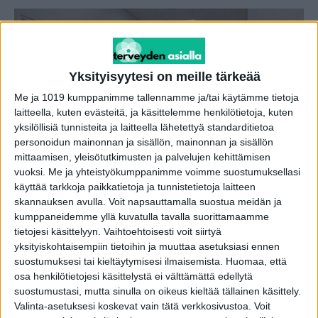
Yksityisyytesi on meille tärkeää
Me ja 1019 kumppanimme tallennamme ja/tai käytämme tietoja
laitteella, kuten evästeitä, ja käsittelemme henkilötietoja, kuten
yksilöllisiä tunnisteita ja laitteella lähetettyä standarditietoa
personoidun mainonnan ja sisällön, mainonnan ja sisällön
mittaamisen, yleisötutkimusten ja palvelujen kehittämisen
Suomessa on kaksi sairaalaa, joissa
vuoksi.
Me ja yhteistyökumppanimme voimme suostumuksellasi
aivoverenvuotoon kuollaan vähiten – miksi
käyttää tarkkoja paikkatietoja ja tunnistetietoja laitteen
skannauksen avulla. Voit napsauttamalla suostua meidän ja
näin?
kumppaneidemme yllä kuvatulla tavalla suorittamaamme
toimitus
-
2.10.2023
tietojesi käsittelyyn. Vaihtoehtoisesti voit siirtyä
yksityiskohtaisempiin tietoihin ja muuttaa asetuksiasi ennen
suostumuksesi tai kieltäytymisesi ilmaisemista.
Huomaa, että
osa henkilötietojesi käsittelystä ei välttämättä edellytä
suostumustasi, mutta sinulla on oikeus kieltää tällainen käsittely.
Valinta-asetuksesi koskevat vain tätä verkkosivustoa. Voit