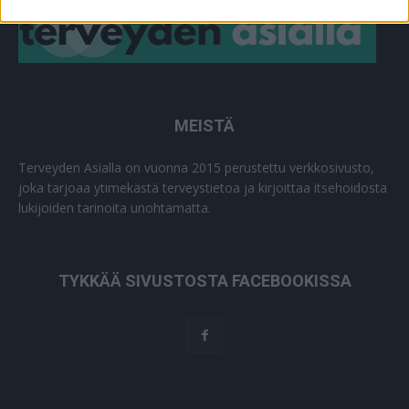
MEISTÄ
Terveyden Asialla on vuonna 2015 perustettu verkkosivusto,
joka tarjoaa ytimekästä terveystietoa ja kirjoittaa itsehoidosta
lukijoiden tarinoita unohtamatta.
TYKKÄÄ SIVUSTOSTA FACEBOOKISSA