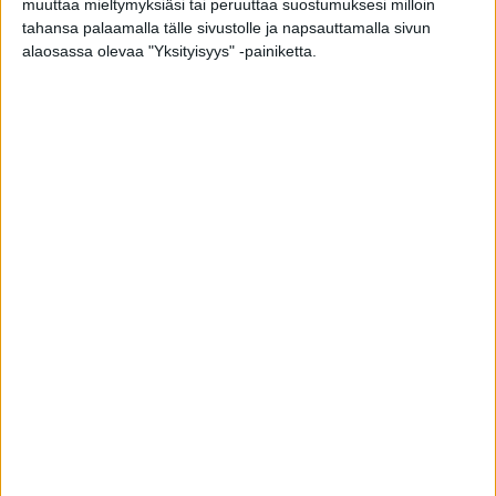
muuttaa mieltymyksiäsi tai peruuttaa suostumuksesi milloin
tahansa palaamalla tälle sivustolle ja napsauttamalla sivun
alaosassa olevaa "Yksityisyys" -painiketta.
Suomessa kehitetty tekoäly tunnistaa
aivoverenvuodon
toimitus
-
18.1.2023
VIIMEISIMMÄT JUTUT
Mikä varsinkin miehiä oikein vaivaa
Facebookissa?
8.8.2026