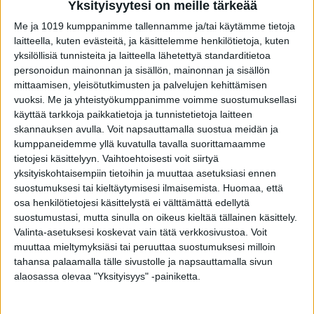
Yksityisyytesi on meille tärkeää
Me ja 1019 kumppanimme tallennamme ja/tai käytämme tietoja
laitteella, kuten evästeitä, ja käsittelemme henkilötietoja, kuten
yksilöllisiä tunnisteita ja laitteella lähetettyä standarditietoa
personoidun mainonnan ja sisällön, mainonnan ja sisällön
mittaamisen, yleisötutkimusten ja palvelujen kehittämisen
VIIMEISIMMÄT JUTUT
vuoksi.
Me ja yhteistyökumppanimme voimme suostumuksellasi
käyttää tarkkoja paikkatietoja ja tunnistetietoja laitteen
Matti Wacklin kuollut syöpään
skannauksen avulla. Voit napsauttamalla suostua meidän ja
6.8.2026
kumppaneidemme yllä kuvatulla tavalla suorittamaamme
tietojesi käsittelyyn. Vaihtoehtoisesti voit siirtyä
yksityiskohtaisempiin tietoihin ja muuttaa asetuksiasi ennen
suostumuksesi tai kieltäytymisesi ilmaisemista.
Huomaa, että
osa henkilötietojesi käsittelystä ei välttämättä edellytä
Tätä salaattia ei saa syödä – sisältää
suostumustasi, mutta sinulla on oikeus kieltää tällainen käsittely.
torjuntajäämää
Valinta-asetuksesi koskevat vain tätä verkkosivustoa. Voit
6.8.2026
muuttaa mieltymyksiäsi tai peruuttaa suostumuksesi milloin
tahansa palaamalla tälle sivustolle ja napsauttamalla sivun
alaosassa olevaa "Yksityisyys" -painiketta.
Seiska: Tunnettu näyttelijä Kari Sorvali on
kuollut
4.8.2026