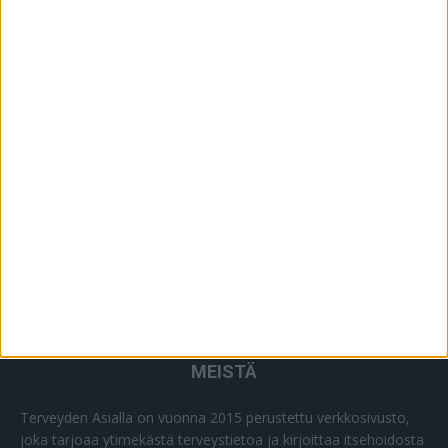
YHTEISTYÖSSÄ
64
PLUS+
2
MUU
0
MEISTÄ
Terveyden Asialla on vuonna 2015 perustettu verkkosivusto,
joka tarjoaa ytimekästä terveystietoa ja kirjoittaa itsehoidosta