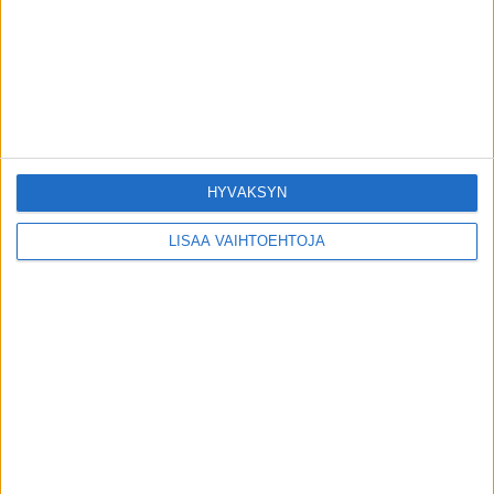
Antero Raevuori on poissa
16.4.2025
50-vuotiaan naisen tinnittävän korvan syy
selvisi – tämä video ei ole herkille
29.8.2019
HYVÄKSYN
LISÄÄ VAIHTOEHTOJA
SUOSITUIMMAT OSIOT
UUTISET
1788
ILMIÖT
985
TERVEYDENTEKIJÄT
908
OMA TARINA
828
TOIMITUKSEN POIMINTA
97