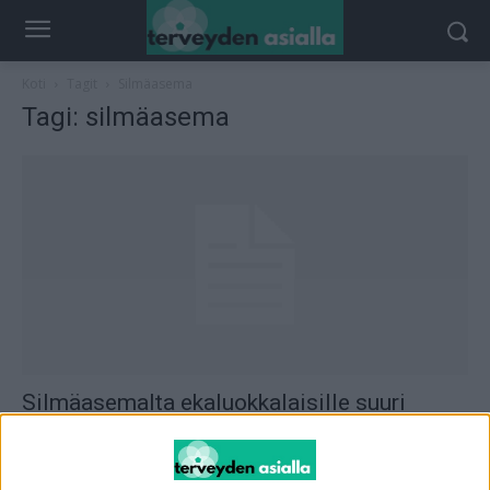
Koti
Tagit
Silmäasema
Tagi: silmäasema
Silmäasemalta ekaluokkalaisille suuri
kädenojennus
toimitus
-
18.8.2015