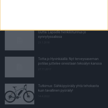
Vältä nälkäkiukku retkellä – tässä eväät,
jotka kruunaavat reissun
21.7.2020
Uutta: Lapselle henkilötunnus jo
synnytyssalissa
23.1.2018
Totta jo Hyvinkäällä: Nyt terveysaseman
potilas juttelee oireistaan tekoälyn kanssa
27.11.2017
Tutkimus: Sähköpyöräily yhtä tehokasta
kuin tavallinen pyöräily!
14.4.2022