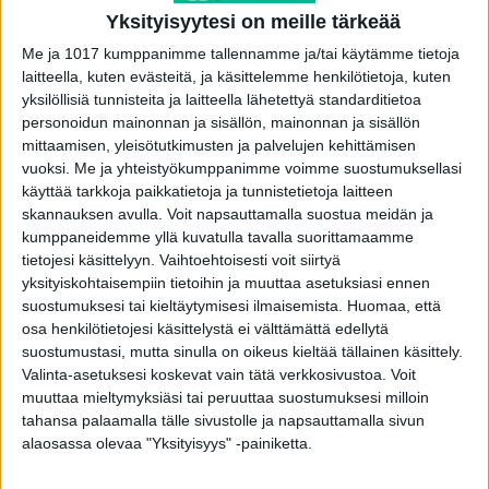
toimitus
-
29.11.2025
Yksityisyytesi on meille tärkeää
Me ja 1017 kumppanimme tallennamme ja/tai käytämme tietoja
laitteella, kuten evästeitä, ja käsittelemme henkilötietoja, kuten
yksilöllisiä tunnisteita ja laitteella lähetettyä standarditietoa
personoidun mainonnan ja sisällön, mainonnan ja sisällön
mittaamisen, yleisötutkimusten ja palvelujen kehittämisen
vuoksi.
Me ja yhteistyökumppanimme voimme suostumuksellasi
käyttää tarkkoja paikkatietoja ja tunnistetietoja laitteen
skannauksen avulla. Voit napsauttamalla suostua meidän ja
kumppaneidemme yllä kuvatulla tavalla suorittamaamme
tietojesi käsittelyyn. Vaihtoehtoisesti voit siirtyä
yksityiskohtaisempiin tietoihin ja muuttaa asetuksiasi ennen
Tiesitkö: tuttu särkypilleri voi olla yllättävä
suostumuksesi tai kieltäytymisesi ilmaisemista.
Huomaa, että
riski sydämellesi
osa henkilötietojesi käsittelystä ei välttämättä edellytä
suostumustasi, mutta sinulla on oikeus kieltää tällainen käsittely.
toimitus
-
29.9.2025
Valinta-asetuksesi koskevat vain tätä verkkosivustoa. Voit
muuttaa mieltymyksiäsi tai peruuttaa suostumuksesi milloin
tahansa palaamalla tälle sivustolle ja napsauttamalla sivun
alaosassa olevaa "Yksityisyys" -painiketta.