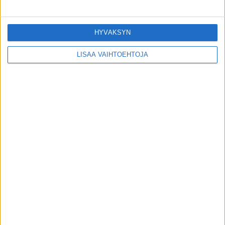
HYVÄKSYN
LISÄÄ VAIHTOEHTOJA
Lääkäri vastaa – kaikki mitä olet aina
halunnut tietää sykkeestä
toimitus
-
23.4.2024