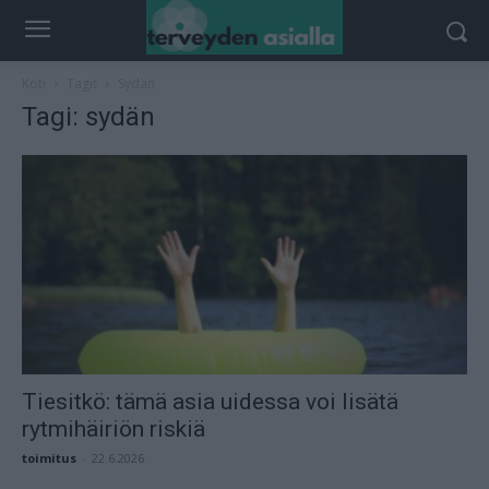
Koti
Tagit
Sydän
Tagi: sydän
Tiesitkö: tämä asia uidessa voi lisätä
rytmihäiriön riskiä
toimitus
-
22.6.2026