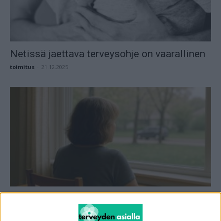
Netissä jaettava terveysohje on vaarallinen
toimitus
-
21.12.2025
Naiset eivät tunnista viekasta sairautta –
oireet erilaiset kuin miehillä