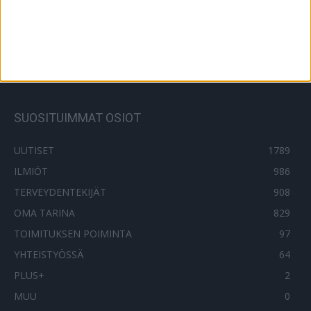
Erikoislääkäri: Suurin osa
korvatulehduksista paranisi ilman
antibiootteja, tämä avuksi kierteeseen
30.8.2021
SUOSITUIMMAT OSIOT
UUTISET
1789
ILMIÖT
986
TERVEYDENTEKIJÄT
908
OMA TARINA
829
TOIMITUKSEN POIMINTA
97
YHTEISTYÖSSÄ
64
PLUS+
2
MUU
0