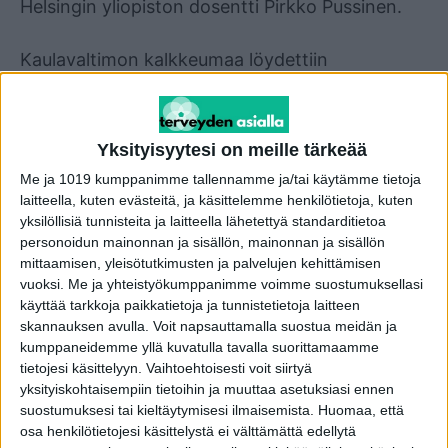
Helsingin yliopiston dosentti Pirkko Pussinen.
Kaulavaltimon kalkkeumaa löydettiin
tutkimuksessa 102:lta potilaalta (20,7 %), ja se
luokiteltiin keskiasteiseksi 81:llä (16,4 %) ja
vakavaksi 21:llä (4,3 %) potilaalla. Vakavaksi
Yksityisyytesi on meille tärkeää
kalkkeutumaksi katsottiin massa, jonka läpimitta
Me ja 1019 kumppanimme tallennamme ja/tai käytämme tietoja
ylitti kymmenen millimetriä. Tilastoanalyyseissä
laitteella, kuten evästeitä, ja käsittelemme henkilötietoja, kuten
otettiin huomioon potilaiden ikä, sukupuoli,
yksilöllisiä tunnisteita ja laitteella lähetettyä standarditietoa
personoidun mainonnan ja sisällön, mainonnan ja sisällön
tupakointi, sokeritauti, rasva-aineenvaihdunnan
mittaamisen, yleisötutkimusten ja palvelujen kehittämisen
häiriöt sekä verenpaine.
vuoksi.
Me ja yhteistyökumppanimme voimme suostumuksellasi
käyttää tarkkoja paikkatietoja ja tunnistetietoja laitteen
– Tutkimustulosten mukaan kalkkeuma yhdistyi
skannauksen avulla. Voit napsauttamalla suostua meidän ja
kumppaneidemme yllä kuvatulla tavalla suorittamaamme
kroonisen sepelvaltimotaudin lisäksi myös
tietojesi käsittelyyn. Vaihtoehtoisesti voit siirtyä
suoraan juurenkärjen tulehduksiin, juurihoitoihin,
yksityiskohtaisempiin tietoihin ja muuttaa asetuksiasi ennen
leukaluukatoon, kiinnityskudoksen
suostumuksesi tai kieltäytymisesi ilmaisemista.
Huomaa, että
osa henkilötietojesi käsittelystä ei välttämättä edellytä
tulehdusasteeseen, korkeaan gram-