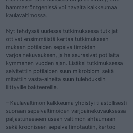
hammasröntgenissä voi havaita kalkkeumaa
kaulavaltimossa.
Nyt tehdyssä uudessa tutkimuksessa tutkijat
ottivat ensimmäistä kertaa tutkimukseen
mukaan potilaiden sepelvaltimoiden
varjoainekuvauksen, ja he seurasivat potilaita
kymmenen vuoden ajan. Lisäksi tutkimuksessa
selvitettiin potilaiden suun mikrobiomi sekä
mitattiin vasta-aineita suun tulehduksiin
liittyville bakteereille.
– Kaulavaltimon kalkkeuma yhdistyi tilastollisesti
suoraan sepelvaltimoiden varjoainekuvauksessa
paljastuneeseen usean valtimon ahtaumaan
sekä krooniseen sepelvaltimotautiin, kertoo