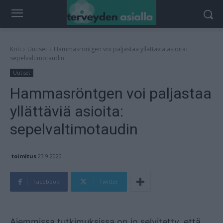
Koti
Uutiset
Hammasröntgen voi paljastaa yllättäviä asioita:
sepelvaltimotaudin
Uutiset
Hammasröntgen voi paljastaa
yllättäviä asioita:
sepelvaltimotaudin
toimitus
23.9.2020
Facebook
Twitter
Mainos
Aiemmissa tutkimuksissa on jo selvitetty, että