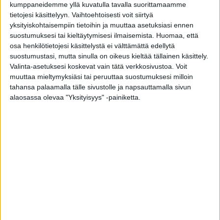
kumppaneidemme yllä kuvatulla tavalla suorittamaamme
IBD:n ilmentymät ovat selvästi harvinaisempia.
tietojesi käsittelyyn. Vaihtoehtoisesti voit siirtyä
yksityiskohtaisempiin tietoihin ja muuttaa asetuksiasi ennen
Väitöstutkimuksessaan Jussi Pohjonen selvitti
suostumuksesi tai kieltäytymisesi ilmaisemista.
Huomaa, että
osa henkilötietojesi käsittelystä ei välttämättä edellytä
IBD:n yleisyyttä potilailla, jotka oli ohjattu
suostumustasi, mutta sinulla on oikeus kieltää tällainen käsittely.
munuaisen koepalan ottoon. Keskeinen
Valinta-asetuksesi koskevat vain tätä verkkosivustoa. Voit
havainto oli, että IBD oli heillä selvästi yleisempi
muuttaa mieltymyksiäsi tai peruuttaa suostumuksesi milloin
tahansa palaamalla tälle sivustolle ja napsauttamalla sivun
väestötason esiintyvyyteen verrattuna. Lisäksi
alaosassa olevaa "Yksityisyys" -painiketta.
joka viidennellä munuaiskoepalan otossa
käyneellä IBD-potilaalla todettiin IgA-nefropatia
eli IgAN.
– IgAN on sairautena harvinainen, joskin
munuaissairauksien joukossa yleinen. Sen
diagnosointi edellyttää koepalaa munuaisesta.
IgAN on merkittävä loppuvaiheen munuaistauti,
joka johtaa keinomunuaishoitoon tai