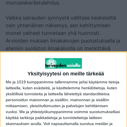
munuaiskerästulehdus.
Vaikka sairauden synnystä vallitsee keskeisiltä
osin yhtenäinen näkemys, sen kehittymisen
monet vaiheet tunnetaan yhä huonosti.
Arvioiden mukaan limakalvojen puolustuksella ja
etenkin suoliston limakalvolla on merkittävä
rooli.
Tulehdukselliset suolistosairaudet (IBD) ovat
Yksityisyytesi on meille tärkeää
alati yleistyvä ryhmä suoliston kroonisia
Me ja 1019 kumppanimme tallennamme ja/tai käytämme tietoja
tulehdussairauksia. Nykyisin jo reilulla prosentilla
laitteella, kuten evästeitä, ja käsittelemme henkilötietoja, kuten
väestöstä on diagnosoitu joko colitis ulcerosa eli
yksilöllisiä tunnisteita ja laitteella lähetettyä standarditietoa
personoidun mainonnan ja sisällön, mainonnan ja sisällön
haavainen paksusuolentulehdus tai Crohnin
mittaamisen, yleisötutkimusten ja palvelujen kehittämisen
tauti. IBD oireilee myös suoliston ulkopuolella.
vuoksi.
Me ja yhteistyökumppanimme voimme suostumuksellasi
Yleisimpiä ilmentymiä ovat maksan, ihon,
käyttää tarkkoja paikkatietoja ja tunnistetietoja laitteen
skannauksen avulla. Voit napsauttamalla suostua meidän ja
silmien ja nivelten sairaudet. Munuaisiin liittyvät