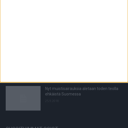
anna suojaa sydäninfarktilta
11.10.2020
Erika Vikmanin sairaus: Tuntohäiriöitä ja
hermokipuja
1.9.2023
Miksi kukaan kärsisi enää huonosta ihosta
– katso hämmentävät ennen-jälkeen -
kuvat
14.10.2018
Nyt muistisairauksia aletaan toden teolla
ehkäistä Suomessa
25.9.2018