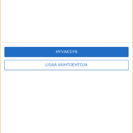
5+1 vinkkiä unen syventämiseen – lääkäri
kertoo
18.12.2022
Uudenlaiset hoitosukat markkinoille
turvotuksen estoon
4.12.2018
HYVÄKSYN
LISÄÄ VAIHTOEHTOJA
SUOSITUIMMAT OSIOT
UUTISET
1788
ILMIÖT
986
TERVEYDENTEKIJÄT
908
OMA TARINA
829
TOIMITUKSEN POIMINTA
97