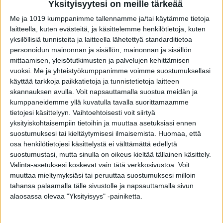
Yksityisyytesi on meille tärkeää
Me ja 1019 kumppanimme tallennamme ja/tai käytämme tietoja
laitteella, kuten evästeitä, ja käsittelemme henkilötietoja, kuten
yksilöllisiä tunnisteita ja laitteella lähetettyä standarditietoa
personoidun mainonnan ja sisällön, mainonnan ja sisällön
mittaamisen, yleisötutkimusten ja palvelujen kehittämisen
VIIMEISIMMÄT JUTUT
vuoksi.
Me ja yhteistyökumppanimme voimme suostumuksellasi
käyttää tarkkoja paikkatietoja ja tunnistetietoja laitteen
Mikä varsinkin miehiä oikein vaivaa
skannauksen avulla. Voit napsauttamalla suostua meidän ja
Facebookissa?
kumppaneidemme yllä kuvatulla tavalla suorittamaamme
8.8.2026
tietojesi käsittelyyn. Vaihtoehtoisesti voit siirtyä
yksityiskohtaisempiin tietoihin ja muuttaa asetuksiasi ennen
suostumuksesi tai kieltäytymisesi ilmaisemista.
Huomaa, että
osa henkilötietojesi käsittelystä ei välttämättä edellytä
Laaja tutkimus löysi selvän yhteyden
suostumustasi, mutta sinulla on oikeus kieltää tällainen käsittely.
diabetesriskiin – syötkö perunasi näin?
Valinta-asetuksesi koskevat vain tätä verkkosivustoa. Voit
8.8.2026
muuttaa mieltymyksiäsi tai peruuttaa suostumuksesi milloin
tahansa palaamalla tälle sivustolle ja napsauttamalla sivun
alaosassa olevaa "Yksityisyys" -painiketta.
Kymppitonni-juontajalla juuttui pihvi
kurkkuun – sairaalahoidossa
8.8.2026