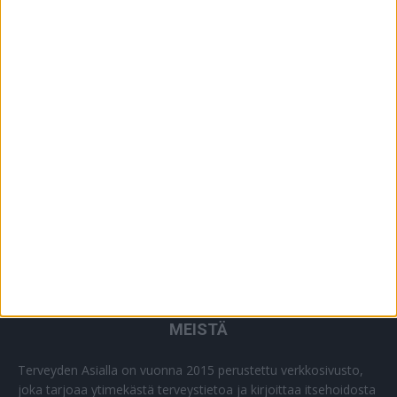
YHTEISTYÖSSÄ
64
PLUS+
2
MUU
0
MEISTÄ
Terveyden Asialla on vuonna 2015 perustettu verkkosivusto,
joka tarjoaa ytimekästä terveystietoa ja kirjoittaa itsehoidosta