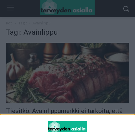
Koti
Tagit
Avainlippu
Tagi: Avainlippu
Tiesitkö: Avainlippumerkki ei tarkoita, että
liha on suomalaista – tämä tarkoittaa
toimitus
-
9.11.2024