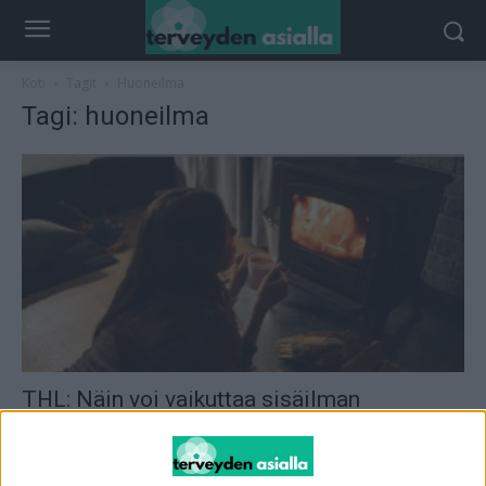
Koti
Tagit
Huoneilma
Tagi: huoneilma
THL: Näin voi vaikuttaa sisäilman
hiukkaspitoisuuksiin
toimitus
-
23.9.2023