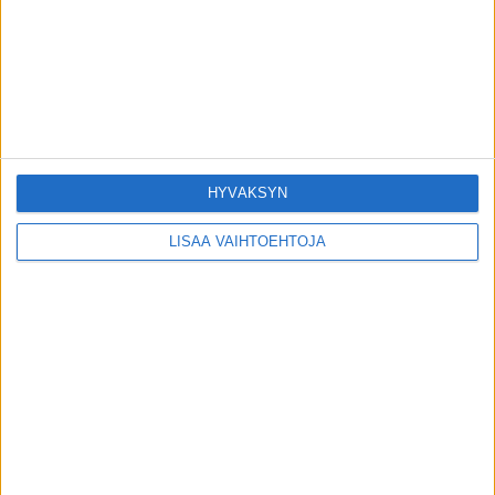
Moni tekee uudenvuodenlupauksia: Näin
saan tahdonvoimaani lujuutta
29.12.2020
Ylitreenaus vie nuoriltakin miehiltä
erektiokykyä
16.11.2015
HYVÄKSYN
LISÄÄ VAIHTOEHTOJA
SUOSITUIMMAT OSIOT
UUTISET
1788
ILMIÖT
985
TERVEYDENTEKIJÄT
908
OMA TARINA
828
TOIMITUKSEN POIMINTA
97