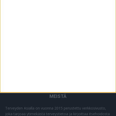
YHTEISTYÖSSÄ
64
PLUS+
2
MUU
0
MEISTÄ
Terveyden Asialla on vuonna 2015 perustettu verkkosivusto,
joka tarjoaa ytimekästä terveystietoa ja kirjoittaa itsehoidosta