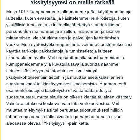
Yksityisyytesi on meille tärkeää
Me ja 1017 kumppanimme tallennamme ja/tai käytämme tietoja
laitteella, kuten evästeitä, ja käsittelemme henkilötietoja, kuten
yksilöllisiä tunnisteita ja laitteella lähetettyä standarditietoa
personoidun mainonnan ja sisällön, mainonnan ja sisällön
mittaamisen, yleisötutkimusten ja palvelujen kehittämisen
VIIMEISIMMÄT JUTUT
vuoksi.
Me ja yhteistyökumppanimme voimme suostumuksellasi
käyttää tarkkoja paikkatietoja ja tunnistetietoja laitteen
Matti Wacklin kuollut syöpään
skannauksen avulla. Voit napsauttamalla suostua meidän ja
6.8.2026
kumppaneidemme yllä kuvatulla tavalla suorittamaamme
tietojesi käsittelyyn. Vaihtoehtoisesti voit siirtyä
yksityiskohtaisempiin tietoihin ja muuttaa asetuksiasi ennen
suostumuksesi tai kieltäytymisesi ilmaisemista.
Huomaa, että
osa henkilötietojesi käsittelystä ei välttämättä edellytä
Tätä salaattia ei saa syödä – sisältää
suostumustasi, mutta sinulla on oikeus kieltää tällainen käsittely.
torjuntajäämää
Valinta-asetuksesi koskevat vain tätä verkkosivustoa. Voit
6.8.2026
muuttaa mieltymyksiäsi tai peruuttaa suostumuksesi milloin
tahansa palaamalla tälle sivustolle ja napsauttamalla sivun
alaosassa olevaa "Yksityisyys" -painiketta.
Seiska: Tunnettu näyttelijä Kari Sorvali on
kuollut
4.8.2026