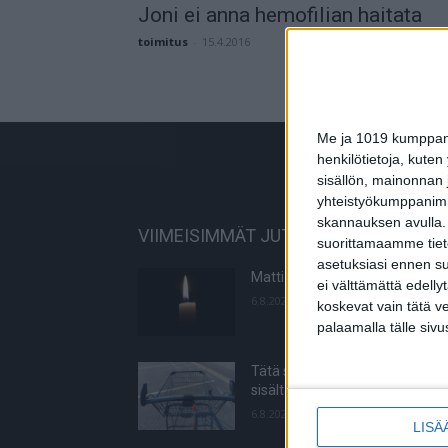
Joni ei anna hemofilian haitata
toimitus
-
15.4.2016
Me ja 1019 kumppanim
henkilötietoja, kuten
sisällön, mainonnan j
yhteistyökumppanimme
skannauksen avulla.
VIIMEISIMMÄT JUTUT
suorittamaamme tietoj
asetuksiasi ennen su
Matti Wacklin kuollut syöpään
ei välttämättä edelly
6.8.2026
koskevat vain tätä v
palaamalla tälle sivu
Tätä salaattia ei saa syödä –
sisältää torjuntajäämää
6.8.2026
LISÄ