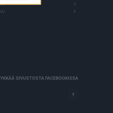
LUS+
2
UU
0
YKKÄÄ SIVUSTOSTA FACEBOOKISSA