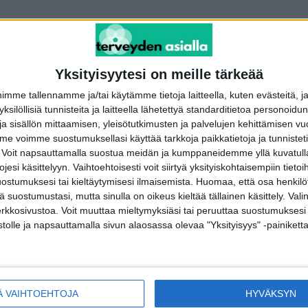
Yksityisyytesi on meille tärkeää
me tallennamme ja/tai käytämme tietoja laitteella, kuten evästeitä, j
 yksilöllisiä tunnisteita ja laitteella lähetettyä standarditietoa personoi
a sisällön mittaamisen, yleisötutkimusten ja palvelujen kehittämisen vu
 voimme suostumuksellasi käyttää tarkkoja paikkatietoja ja tunnistetie
 Voit napsauttamalla suostua meidän ja kumppaneidemme yllä kuvatulla
POIMITUT PALAT
S
esi käsittelyyn. Vaihtoehtoisesti voit siirtyä yksityiskohtaisempiin tietoi
ostumuksesi tai kieltäytymisesi ilmaisemista.
Huomaa, että osa henkilöti
Alkoholirajoitusten purkamista
U
tä suostumustasi, mutta sinulla on oikeus kieltää tällainen käsittely. Val
tutkittiin, tätä mieltä suomalaiset
erkkosivustoa. Voit muuttaa mieltymyksiäsi tai peruuttaa suostumuksesi
I
ovat
stolle ja napsauttamalla sivun alaosassa olevaa "Yksityisyys" -painiketta
22.2.2016
T
O
Legendaarinen Karin Havupuu-
uute uudistuu – tiesitkö miten
T
tehostaa sen vaikutusta?
Ä VAIHTOEHTOJA
HYVÄKSYN
Y
26.6.2020