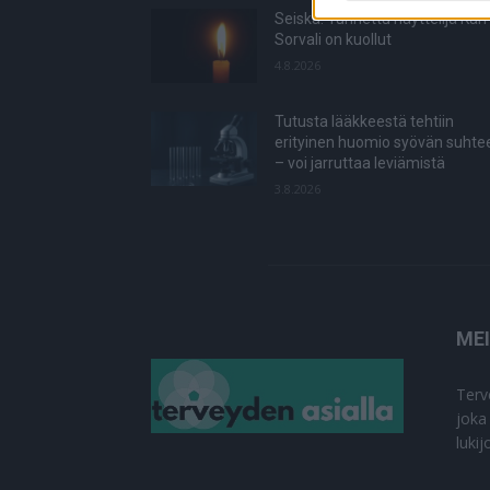
Seiska: Tunnettu näyttelijä Kari
Sorvali on kuollut
4.8.2026
Tutusta lääkkeestä tehtiin
erityinen huomio syövän suhte
– voi jarruttaa leviämistä
3.8.2026
ME
Terv
joka
luki