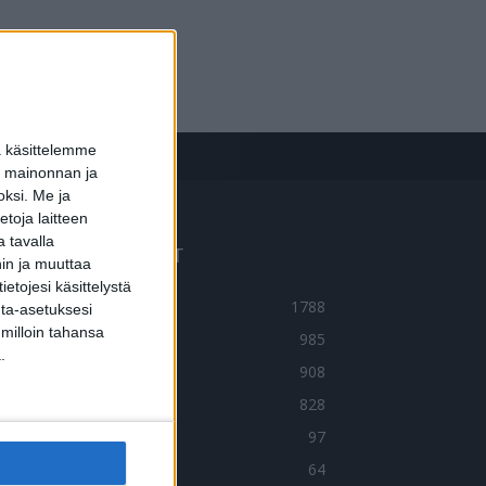
a käsittelemme
dun mainonnan ja
oksi.
Me ja
toja laitteen
 tavalla
UOSITUIMMAT OSIOT
hin ja muuttaa
etojesi käsittelystä
UTISET
1788
inta-asetuksesi
 milloin tahansa
LMIÖT
985
.
ERVEYDENTEKIJÄT
908
MA TARINA
828
OIMITUKSEN POIMINTA
97
HTEISTYÖSSÄ
64