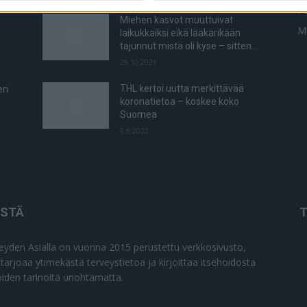
P
Miehen kasvot muuttuivat
M
laikukkaiksi eikä lääkärikään
tajunnut mistä oli kyse – sitten…
29.10.2021
THL kertoi uutta merkittävää
en
koronatietoa – koskee koko
Suomea
9.9.2022
ISTÄ
T
eyden Asialla on vuonna 2015 perustettu verkkosivusto,
 tarjoaa ytimekästä terveystietoa ja kirjoittaa itsehoidosta
joiden tarinoita unohtamatta.