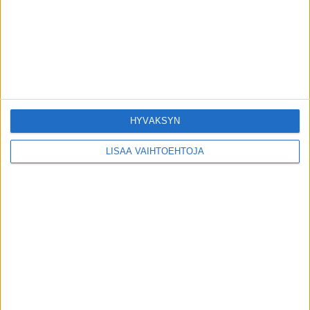
Katse nuorten suomalaismiesten suuhun:
Ei hymyilytä!
21.8.2015
Nyt tulee terveystili – joko sinä tiedät mistä
on kyse?
25.9.2024
HYVÄKSYN
LISÄÄ VAIHTOEHTOJA
SUOSITUIMMAT OSIOT
UUTISET
1788
ILMIÖT
986
TERVEYDENTEKIJÄT
908
OMA TARINA
829
TOIMITUKSEN POIMINTA
97