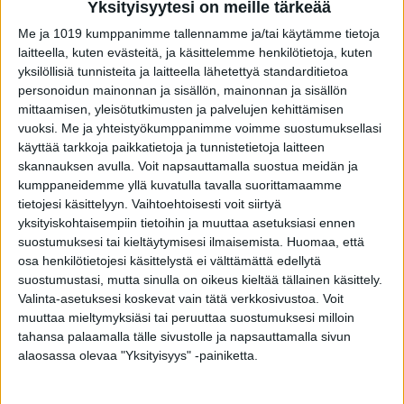
Yksityisyytesi on meille tärkeää
Me ja 1019 kumppanimme tallennamme ja/tai käytämme tietoja
laitteella, kuten evästeitä, ja käsittelemme henkilötietoja, kuten
yksilöllisiä tunnisteita ja laitteella lähetettyä standarditietoa
personoidun mainonnan ja sisällön, mainonnan ja sisällön
mittaamisen, yleisötutkimusten ja palvelujen kehittämisen
VIIMEISIMMÄT JUTUT
vuoksi.
Me ja yhteistyökumppanimme voimme suostumuksellasi
käyttää tarkkoja paikkatietoja ja tunnistetietoja laitteen
Mikä varsinkin miehiä oikein vaivaa
skannauksen avulla. Voit napsauttamalla suostua meidän ja
Facebookissa?
kumppaneidemme yllä kuvatulla tavalla suorittamaamme
8.8.2026
tietojesi käsittelyyn. Vaihtoehtoisesti voit siirtyä
yksityiskohtaisempiin tietoihin ja muuttaa asetuksiasi ennen
suostumuksesi tai kieltäytymisesi ilmaisemista.
Huomaa, että
osa henkilötietojesi käsittelystä ei välttämättä edellytä
Laaja tutkimus löysi selvän yhteyden
suostumustasi, mutta sinulla on oikeus kieltää tällainen käsittely.
diabetesriskiin – syötkö perunasi näin?
Valinta-asetuksesi koskevat vain tätä verkkosivustoa. Voit
8.8.2026
muuttaa mieltymyksiäsi tai peruuttaa suostumuksesi milloin
tahansa palaamalla tälle sivustolle ja napsauttamalla sivun
alaosassa olevaa "Yksityisyys" -painiketta.
Kymppitonni-juontajalla juuttui pihvi
kurkkuun – sairaalahoidossa
8.8.2026