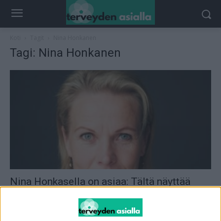
Koti
Tagit
Nina Honkanen
Tagi: Nina Honkanen
Nina Honkasella on asiaa: Tältä näyttää
luonnollinen viisikymppinen nainen
toimitus
-
17.6.2026