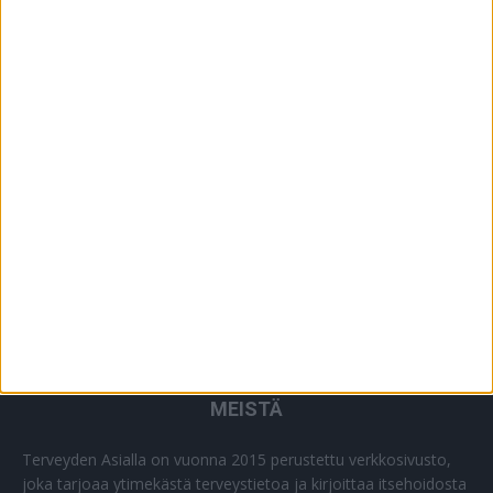
YHTEISTYÖSSÄ
64
PLUS+
2
MUU
0
MEISTÄ
Terveyden Asialla on vuonna 2015 perustettu verkkosivusto,
joka tarjoaa ytimekästä terveystietoa ja kirjoittaa itsehoidosta