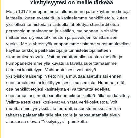
Yksityisyytesi on meille tärkeää
Me ja 1017 kumppanimme tallennamme ja/tai käytämme tietoja
laitteella, kuten evästeitä, ja käsittelemme henkilötietoja, kuten
yksilöllisiä tunnisteita ja laitteella lähetettyä standarditietoa
personoidun mainonnan ja sisällön, mainonnan ja sisällön
mittaamisen, yleisötutkimusten ja palvelujen kehittämisen
VIIMEISIMMÄT JUTUT
vuoksi.
Me ja yhteistyökumppanimme voimme suostumuksellasi
käyttää tarkkoja paikkatietoja ja tunnistetietoja laitteen
Matti Wacklin kuollut syöpään
skannauksen avulla. Voit napsauttamalla suostua meidän ja
6.8.2026
kumppaneidemme yllä kuvatulla tavalla suorittamaamme
tietojesi käsittelyyn. Vaihtoehtoisesti voit siirtyä
yksityiskohtaisempiin tietoihin ja muuttaa asetuksiasi ennen
suostumuksesi tai kieltäytymisesi ilmaisemista.
Huomaa, että
osa henkilötietojesi käsittelystä ei välttämättä edellytä
Tätä salaattia ei saa syödä – sisältää
suostumustasi, mutta sinulla on oikeus kieltää tällainen käsittely.
torjuntajäämää
Valinta-asetuksesi koskevat vain tätä verkkosivustoa. Voit
6.8.2026
muuttaa mieltymyksiäsi tai peruuttaa suostumuksesi milloin
tahansa palaamalla tälle sivustolle ja napsauttamalla sivun
alaosassa olevaa "Yksityisyys" -painiketta.
Seiska: Tunnettu näyttelijä Kari Sorvali on
kuollut
4.8.2026