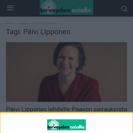
Koti
Tagit
Päivi LIpponen
Tagi: Päivi LIpponen
Päivi Lipponen lehdelle Paavon sairauksista
– Omat elämät, ”mutta Paavoa en...
toimitus
-
21.5.2026