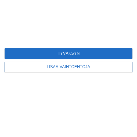
Joka kodin halpa ruoka: Apua syövän
ehkäisyssä ja vaikka missä!
26.1.2020
Älä siirrä hammaslääkäripelkoasi lapselle
– vinkit vanhemmille
6.4.2019
HYVÄKSYN
LISÄÄ VAIHTOEHTOJA
SUOSITUIMMAT OSIOT
UUTISET
1788
ILMIÖT
985
TERVEYDENTEKIJÄT
908
OMA TARINA
828
TOIMITUKSEN POIMINTA
97