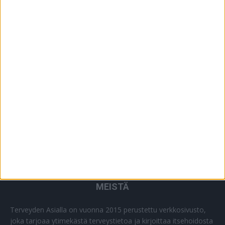
YHTEISTYÖSSÄ
64
PLUS+
2
MUU
0
MEISTÄ
Terveyden Asialla on vuonna 2015 perustettu verkkosivusto,
joka tarjoaa ytimekästä terveystietoa ja kirjoittaa itsehoidosta