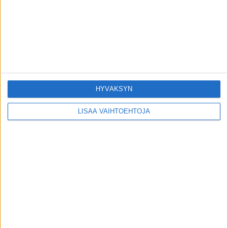
Kiitos sinulle, lukijamme!
23.5.2016
Kuusi faktaa urheiluvammoista – lääkäri
kertoo
28.9.2018
HYVÄKSYN
LISÄÄ VAIHTOEHTOJA
SUOSITUIMMAT OSIOT
UUTISET
1789
ILMIÖT
986
TERVEYDENTEKIJÄT
908
OMA TARINA
829
TOIMITUKSEN POIMINTA
97