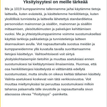
Yksityisyytesi on meille tärkeää
Me ja 1019 kumppanimme tallennamme ja/tai käytämme tietoja
laitteella, kuten evästeitä, ja käsittelemme henkilötietoja, kuten
yksilöllisiä tunnisteita ja laitteella lähetettyä standarditietoa
personoidun mainonnan ja sisällön, mainonnan ja sisällön
mittaamisen, yleisötutkimusten ja palvelujen kehittämisen
VIIMEISIMMÄT JUTUT
vuoksi.
Me ja yhteistyökumppanimme voimme suostumuksellasi
käyttää tarkkoja paikkatietoja ja tunnistetietoja laitteen
Uusi suomalaistutkimus: Kenellä
skannauksen avulla. Voit napsauttamalla suostua meidän ja
rintasyöpä etenee rajummin?
kumppaneidemme yllä kuvatulla tavalla suorittamaamme
9.8.2026
tietojesi käsittelyyn. Vaihtoehtoisesti voit siirtyä
yksityiskohtaisempiin tietoihin ja muuttaa asetuksiasi ennen
suostumuksesi tai kieltäytymisesi ilmaisemista.
Huomaa, että
osa henkilötietojesi käsittelystä ei välttämättä edellytä
Mikä varsinkin miehiä oikein vaivaa
suostumustasi, mutta sinulla on oikeus kieltää tällainen käsittely.
Facebookissa?
Valinta-asetuksesi koskevat vain tätä verkkosivustoa. Voit
8.8.2026
muuttaa mieltymyksiäsi tai peruuttaa suostumuksesi milloin
tahansa palaamalla tälle sivustolle ja napsauttamalla sivun
alaosassa olevaa "Yksityisyys" -painiketta.
Laaja tutkimus löysi selvän yhteyden
diabetesriskiin – syötkö perunasi näin?
8.8.2026