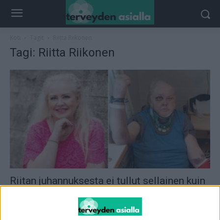
Koti
Tagit
Riitta Riikonen
Tagi: Riitta Riikonen
Riitan juhannuksesta ei tullut sellainen kuin
hän toivoi – onneksi koirille...
toimitus
-
7.7.2026