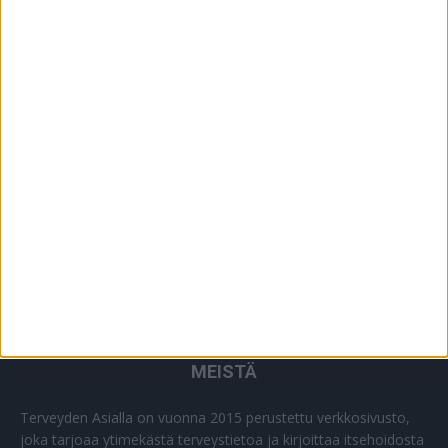
YHTEISTYÖSSÄ
64
PLUS+
2
MUU
0
MEISTÄ
Terveyden Asialla on vuonna 2015 perustettu verkkosivusto,
joka tarjoaa ytimekästä terveystietoa ja kirjoittaa itsehoidosta