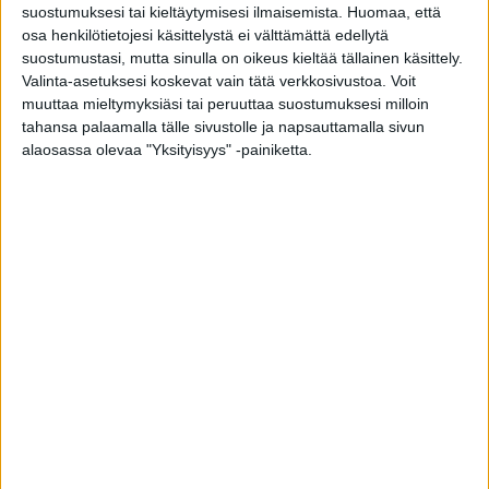
suostumuksesi tai kieltäytymisesi ilmaisemista.
Huomaa, että
osa henkilötietojesi käsittelystä ei välttämättä edellytä
suostumustasi, mutta sinulla on oikeus kieltää tällainen käsittely.
Valinta-asetuksesi koskevat vain tätä verkkosivustoa. Voit
muuttaa mieltymyksiäsi tai peruuttaa suostumuksesi milloin
5 vinkkiä lomalta töihin palaavalle: ”Muista
tahansa palaamalla tälle sivustolle ja napsauttamalla sivun
pitää lomia pitkin vuotta…”
alaosassa olevaa "Yksityisyys" -painiketta.
toimitus
-
19.8.2021
Hymyillen lomalta töihin – näin solahdat