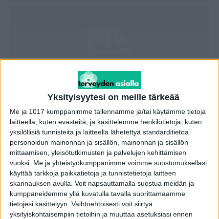
Yksityisyytesi on meille tärkeää
Me ja 1017 kumppanimme tallennamme ja/tai käytämme tietoja
Suomalaisfirma tarjosi 5 ilmaista
laitteella, kuten evästeitä, ja käsittelemme henkilötietoja, kuten
terapiakertaa – lupaavia tuloksia
yksilöllisiä tunnisteita ja laitteella lähetettyä standarditietoa
toimitus
-
3.10.2021
personoidun mainonnan ja sisällön, mainonnan ja sisällön
mittaamisen, yleisötutkimusten ja palvelujen kehittämisen
vuoksi.
Me ja yhteistyökumppanimme voimme suostumuksellasi
käyttää tarkkoja paikkatietoja ja tunnistetietoja laitteen
skannauksen avulla. Voit napsauttamalla suostua meidän ja
kumppaneidemme yllä kuvatulla tavalla suorittamaamme
tietojesi käsittelyyn. Vaihtoehtoisesti voit siirtyä
yksityiskohtaisempiin tietoihin ja muuttaa asetuksiasi ennen