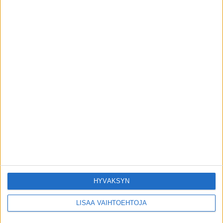
VIIMEISIMMÄT JUTUT
Matti Wacklin kuollut syöpään
6.8.2026
Tätä salaattia ei saa syödä – sisältää
torjuntajäämää
6.8.2026
Seiska: Tunnettu näyttelijä Kari Sorvali on
kuollut
HYVÄKSYN
4.8.2026
LISÄÄ VAIHTOEHTOJA
Tutusta lääkkeestä tehtiin erityinen