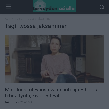
Koti
Tagit
Työssä jaksaminen
Tagi: työssä jaksaminen
Mira tunsi olevansa väliinputoaja – halusi
tehdä työtä, kivut estivät…
toimitus
-
21.4.2024