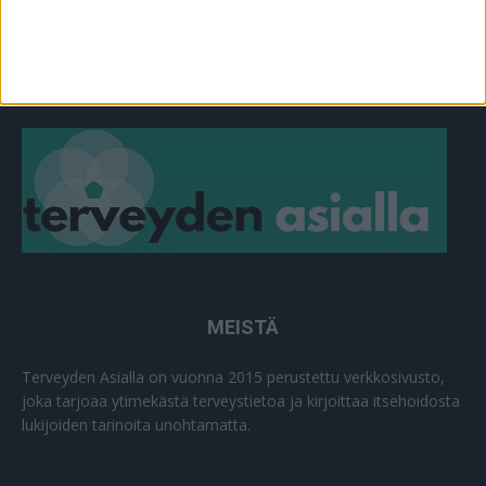
MUU
0
MEISTÄ
Terveyden Asialla on vuonna 2015 perustettu verkkosivusto,
joka tarjoaa ytimekästä terveystietoa ja kirjoittaa itsehoidosta
lukijoiden tarinoita unohtamatta.