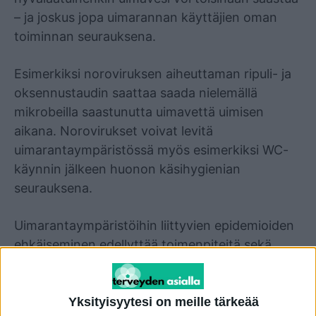
– ja joskus jopa uimarannan käyttäjien oman
toiminnan seurauksena.
Esimerkiksi noroviruksen aiheuttaman ripuli- ja
oksennustaudin saattaa saada nielemällä
mikrobeilla saastunutta uimavettä uimisen
aikana. Norovirukset voivat levitä
uimarantaympäristössä myös esimerkiksi WC-
käynnin jälkeen huonon käsihygienian
seurauksena.
Uimarantaympäristöihin liittyvien epidemioiden
ehkäiseminen edellyttää toimenpiteitä sekä
uimarannan käyttäjiltä että uimarantojen
ylläpitäjiltä.
Yksityisyytesi on meille tärkeää