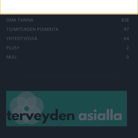
ILMIÖT
985
TERVEYDENTEKIJÄT
908
OMA TARINA
828
TOIMITUKSEN POIMINTA
97
YHTEISTYÖSSÄ
64
PLUS+
2
MUU
0