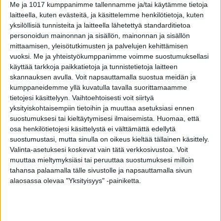
Uimarannan peseytymis-, pukeutumis- ja WC-
Me ja 1017 kumppanimme tallennamme ja/tai käytämme tietoja
laitteella, kuten evästeitä, ja käsittelemme henkilötietoja, kuten
tilat tulee pitää siisteinä. Tiloihin on varattava
yksilöllisiä tunnisteita ja laitteella lähetettyä standarditietoa
riittävästi käsisaippuaa ja -pyyhkeitä, WC-
personoidun mainonnan ja sisällön, mainonnan ja sisällön
paperia ja roska-astioita.
mittaamisen, yleisötutkimusten ja palvelujen kehittämisen
vuoksi.
Me ja yhteistyökumppanimme voimme suostumuksellasi
käyttää tarkkoja paikkatietoja ja tunnistetietoja laitteen
Uimareiden itse taas tulee huolehtia omalta
skannauksen avulla. Voit napsauttamalla suostua meidän ja
osaltaan hygieniasta ja käyttää uimaranta-
kumppaneidemme yllä kuvatulla tavalla suorittamaamme
alueella olevia peseytymis- ja WC-tiloja.
tietojesi käsittelyyn. Vaihtoehtoisesti voit siirtyä
yksityiskohtaisempiin tietoihin ja muuttaa asetuksiasi ennen
suostumuksesi tai kieltäytymisesi ilmaisemista.
Huomaa, että
Vaipanvaihto pesuineen tulee tehdä muutoin
osa henkilötietojesi käsittelystä ei välttämättä edellytä
kuin uimavedessä, esimerkiksi
suostumustasi, mutta sinulla on oikeus kieltää tällainen käsittely.
kertakäyttöpyyhkeitä käyttämällä.
Valinta-asetuksesi koskevat vain tätä verkkosivustoa. Voit
muuttaa mieltymyksiäsi tai peruuttaa suostumuksesi milloin
tahansa palaamalla tälle sivustolle ja napsauttamalla sivun
Uimareiden itsensä tulisi myös välttää uimista
alaosassa olevaa "Yksityisyys" -painiketta.
ripuli- ja oksennustaudin aikana ja
toipilasvaiheessa.