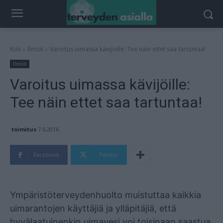
Koti
Ilmiöt
Varoitus uimassa kävijöille: Tee näin ettet saa tartuntaa!
Ilmiöt
Varoitus uimassa kävijöille:
Tee näin ettet saa tartuntaa!
toimitus
7.6.2016
Facebook
Twitter
Mainos
Ympäristöterveydenhuolto muistuttaa kaikkia
uimarantojen käyttäjiä ja ylläpitäjiä, että
hyvälaatuinenkin uimavesi voi toisinaan saastua