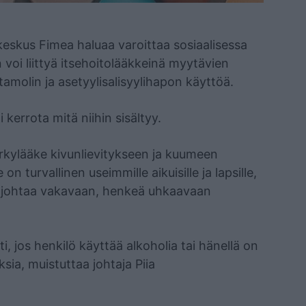
skeskus Fimea haluaa varoittaa sosiaalisessa
n voi liittyä itsehoitolääkkeinä myytävien
amolin ja asetyylisalisyylihapon käyttöä.
i kerrota mitä niihin sisältyy.
ärkylääke kivunlievitykseen ja kuumeen
n turvallinen useimmille aikuisille ja lapsille,
oi johtaa vakavaan, henkeä uhkaavaan
i, jos henkilö käyttää alkoholia tai hänellä on
sia, muistuttaa johtaja Piia