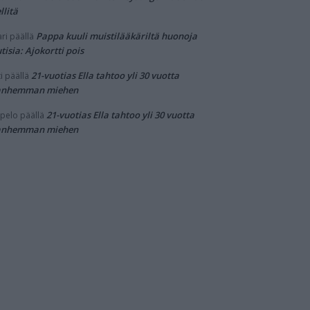
llitä
Pappa kuuli muistilääkäriltä huonoja
ri
päällä
tisia: Ajokortti pois
21-vuotias Ella tahtoo yli 30 vuotta
i
päällä
anhemman miehen
21-vuotias Ella tahtoo yli 30 vuotta
pelo
päällä
anhemman miehen