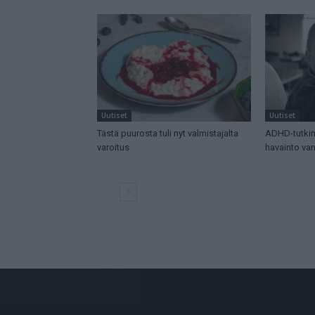
Uutiset
Uutiset
Tästä puurosta tuli nyt valmistajalta
ADHD-tutkim
varoitus
havainto v