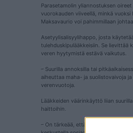
Parasetamolin yliannostuksen oireet 
vuorokauden viiveellä, minkä vuoksi
Maksavaurio voi pahimmillaan johtaa
Asetyylisalisyylihappo, josta käytetä
tulehduskipulääkkeisiin. Se lievittää
veren hyytymistä estävä vaikutus.
– Suurilla annoksilla tai pitkäaikaise
aiheuttaa maha- ja suolistovaivoja j
verenvuotoja.
Lääkkeiden väärinkäyttö liian suurill
haittoihin.
– On tärkeää, että nuoret ymmärtävät 
keskustella sosiaalisessa mediassa lii