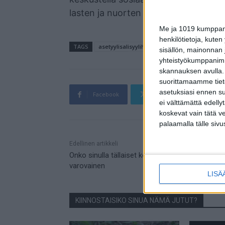
lasten ja nuorten kanssa, Vuorela mu
Me ja 1019 kumppanim
henkilötietoja, kuten
TAGS
asetyylisalisyylihappo
parasetamoli
so
sisällön, mainonnan j
yhteistyökumppanimme
skannauksen avulla.
suorittamaamme tietoj
asetuksiasi ennen su
Facebook
Twitter
Pin
ei välttämättä edelly
koskevat vain tätä v
palaamalla tälle sivu
Mainos
Edellinen artikkeli
Onko sinulla tällaiset kengissäsi – olethan
varovainen
LISÄ
KIINNOSTAISIKO SINUA NÄMÄ JUTUT?