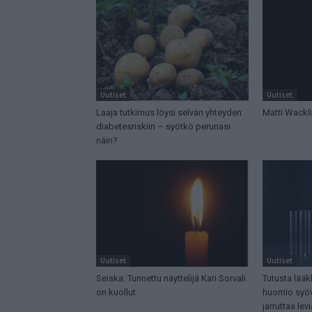
Uutiset
Uutiset
Laaja tutkimus löysi selvän yhteyden
Matti Wackl
diabetesriskiin – syötkö perunasi
näin?
Uutiset
Uutiset
Seiska: Tunnettu näyttelijä Kari Sorvali
Tutusta lääkk
on kuollut
huomio syöv
jarruttaa lev