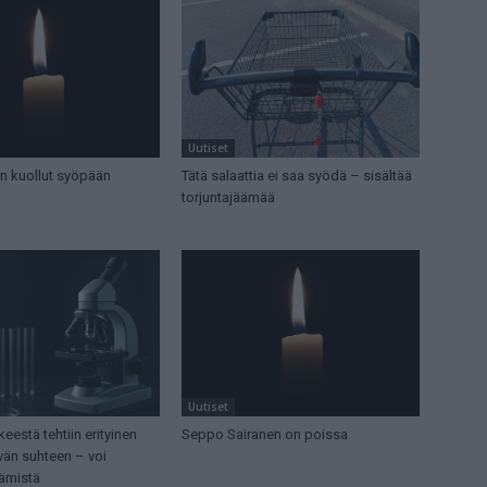
Uutiset
in kuollut syöpään
Tätä salaattia ei saa syödä – sisältää
torjuntajäämää
Uutiset
eestä tehtiin erityinen
Seppo Sairanen on poissa
än suhteen – voi
iämistä