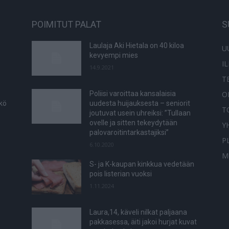
POIMITUT PALAT
S
Laulaja Aki Hietala on 40 kiloa
U
kevyempi mies
I
14.9.2021
T
O
Poliisi varoittaa kansalaisia
tkö
uudesta huijauksesta – seniorit
T
joutuvat usein uhreiksi: ”Tullaan
ovelle ja sitten tekeydytään
Y
palovaroitintarkastajiksi”
P
6.10.2020
M
S- ja K-kaupan kinkkua vedetään
pois listerian vuoksi
1.11.2024
Laura,14, käveli nilkat paljaana
pakkasessa, äiti jakoi hurjat kuvat