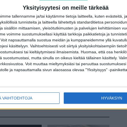
istuttaa.
Yksityisyytesi on meille tärkeää
me tallennamme ja/tai käytämme tietoja laitteella, kuten evästeitä, j
 yksilöllisiä tunnisteita ja laitteella lähetettyä standarditietoa personoi
mehaaste
a sisällön mittaamisen, yleisötutkimusten ja palvelujen kehittämisen vu
 voimme suostumuksellasi käyttää tarkkoja paikkatietoja ja tunnistetie
 Voit napsauttamalla suostua meidän ja kumppaneidemme yllä kuvatulla
esi käsittelyyn. Vaihtoehtoisesti voit siirtyä yksityiskohtaisempiin tietoi
ostumuksesi tai kieltäytymisesi ilmaisemista.
Huomaa, että osa henkilöti
terest
WhatsApp
tä suostumustasi, mutta sinulla on oikeus kieltää tällainen käsittely. Val
erkkosivustoa. Voit muuttaa mieltymyksiäsi tai peruuttaa suostumuksesi
stolle ja napsauttamalla sivun alaosassa olevaa "Yksityisyys" -painiketta
Seuraava artikkeli
Teestä löytyi syöpää aiheuttavia aineita – poista
tämä käytöstä
Ä VAIHTOEHTOJA
HYVÄKSYN