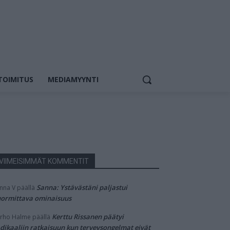
TOIMITUS
MEDIAMYYNTI
VIIMEISIMMÄT KOMMENTIT
Sanna: Ystävästäni paljastui
nna V
päällä
ormittava ominaisuus
Kerttu Rissanen päätyi
rho Halme
päällä
dikaaliin ratkaisuun kun terveysongelmat eivät