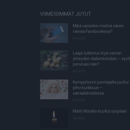
VIIMEISIMMÄT JUTUT
Mikä varsinkin miehiä oikein
vaivaa Facebookissa?
8.8.2026
Laaja tutkimus löysi selvän
yhteyden diabetesriskiin – syö
perunasi näin?
8.8.2026
Kymppitonni-juontajalla juuttui
pihvi kurkkuun –
sairaalahoidossa
8.8.2026
Matti Wacklin kuollut syöpään
6.8.2026