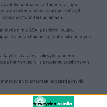
voivat ilmaantua vasta tuntien tai jopa
 hoitoon hakeutuminen saattaa viivästyä.
 maksansiirtoon tai kuolemaan.
än myös nimiä ASA ja aspiriini, kuuluu
 kipua ja alentaa kuumetta, mutta sillä on myös
ssa käytössä asetyylisalisyylihappo voi
a jopa hengenvaarallisia ruoansulatuskanavan
a annoksilla voi aiheuttaa nopeasti pysyviä
lääkkeisiin liittyvät riskit. Aikuisten on hyvä
kkuvista haasteista ja lääkkeiden riskeistä