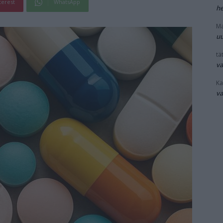
terest
WhatsApp
he
Ma
uu
tät
v
Ka
v