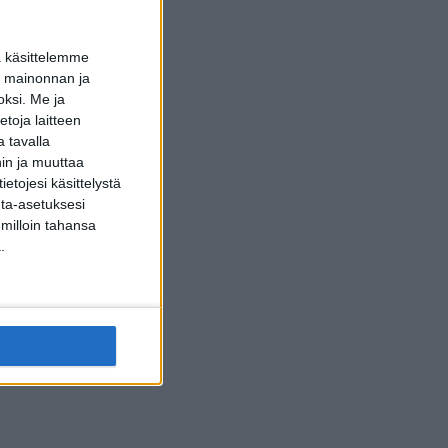
a käsittelemme
dun mainonnan ja
oksi.
Me ja
toja laitteen
 tavalla
hin ja muuttaa
etojesi käsittelystä
inta-asetuksesi
 milloin tahansa
.