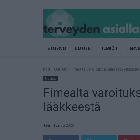
ETUSIVU
UUTISET
ILMIÖT
TERVE
Koti
Uutiset
Fimealta varoituksia kahdesta yleisestä
Uutiset
Fimealta varoituk
lääkkeestä
toimitus
8.2.2026