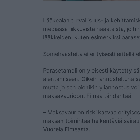
Mainos
Lääkealan turvallisuus- ja kehittämi
mediassa liikkuvista haasteista, joihi
lääkkeiden, kuten esimerkiksi paraset
Somehaasteita ei erityisesti eritellä el
Parasetamoli on yleisesti käytetty s
alentamiseen. Oikein annosteltuna se o
mutta jo sen pienikin yliannostus v
maksavaurioon, Fimea tähdentää.
– Maksavaurion riski kasvaa erityisest
maksan toimintaa heikentäviä sairauk
Vuorela Fimeasta.