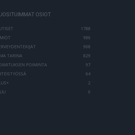
UOSITUIMMAT OSIOT
UTISET
1788
LMIÖT
986
ERVEYDENTEKIJÄT
908
MA TARINA
829
OIMITUKSEN POIMINTA
97
HTEISTYÖSSÄ
64
LUS+
2
UU
0