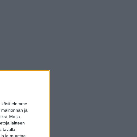
a käsittelemme
dun mainonnan ja
oksi.
Me ja
toja laitteen
 tavalla
hin ja muuttaa