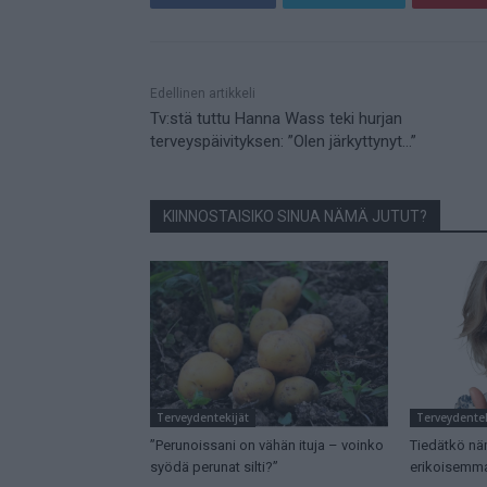
Mainos
Edellinen artikkeli
Tv:stä tuttu Hanna Wass teki hurjan
terveyspäivityksen: ”Olen järkyttynyt…”
KIINNOSTAISIKO SINUA NÄMÄ JUTUT?
Terveydentekijät
Terveydentek
”Perunoissani on vähän ituja – voinko
Tiedätkö nä
syödä perunat silti?”
erikoisemma