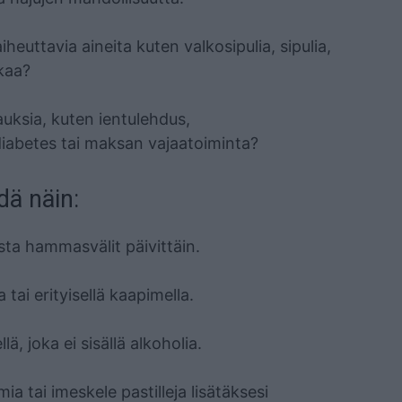
iheuttavia aineita kuten valkosipulia, sipulia,
kaa?
auksia, kuten ientulehdus,
 diabetes tai maksan vajaatoiminta?
dä näin:
sta hammasvälit päivittäin.
 tai erityisellä kaapimella.
ä, joka ei sisällä alkoholia.
ia tai imeskele pastilleja lisätäksesi