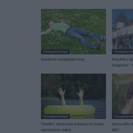
Terveydentekijät
Terveydentek
Kesäinen terveystietovisa
Kirjoittiko l
reseptiisi – 
Terveydentekijät
Terveydentek
Tiesitkö: tämä asia uidessa voi lisätä
Kuivuvatko i
rytmihäiriön riskiä
ABC