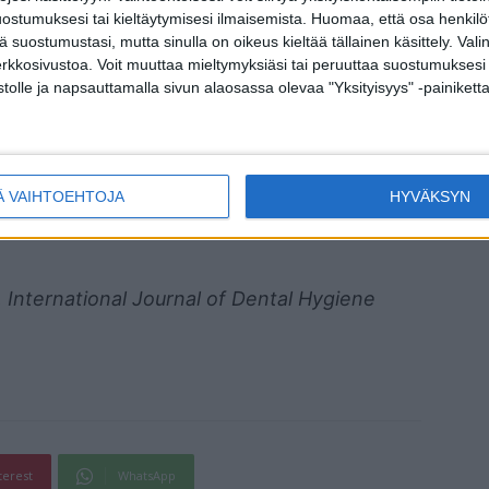
ostumuksesi tai kieltäytymisesi ilmaisemista.
Huomaa, että osa henkilöti
 saattavat hillitä bakteerien kasvua suussa.
tä suostumustasi, mutta sinulla on oikeus kieltää tällainen käsittely. Val
erkkosivustoa. Voit muuttaa mieltymyksiäsi tai peruuttaa suostumuksesi
stolle ja napsauttamalla sivun alaosassa olevaa "Yksityisyys" -painiketta
ruokasoodaan tehtyä miedosti emäksistä
emummaa, joita on käytetty perinteisesti suun
Ä VAIHTOEHTOJA
HYVÄKSYN
, International Journal of Dental Hygiene
terest
WhatsApp