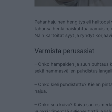
Mainos
Pahanhajuinen hengitys eli halitoosi 
tahansa henki haiskahtaa aamuisin, m
Näin kartoitat syyt ja ryhdyt korjaavi
Varmista perusasiat
– Onko hampaiden ja suun puhtaus kun
sekä hammasvälien puhdistus langalla
– Onko kieli puhdistettu? Kielen pint
hajua.
– Onko suu kuiva? Kuiva suu esimerki
vuoksi vähentää syljeneritystä ja lis