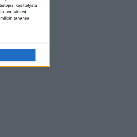
etojesi käsittelystä
inta-asetuksesi
 milloin tahansa
.