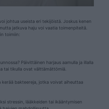
voi johtua useista eri tekijöistä. Joskus kenen
utta jatkuva haju voi vaatia toimenpiteitä.
in toimiin:
nossa? Päivittäinen harjaus aamulla ja illalla
 tai tikulla ovat välttämättömiä.
a kerää bakteereja, jotka voivat aiheuttaa
ksi stressin, lääkkeiden tai ikääntymisen
ää hajujen mahdollisuutta.