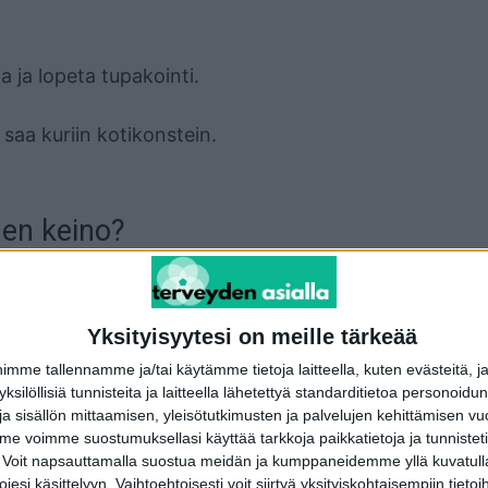
a ja lopeta tupakointi.
saa kuriin kotikonstein.
nen keino?
eellistä faktaa on ainoastaan vihreällä teellä.
ä tieteellisempää näyttöä.
Yksityisyytesi on meille tärkeää
me tallennamme ja/tai käytämme tietoja laitteella, kuten evästeitä, j
unlehtiä, jotka sisältävät luonnollisia haihtuvia
 yksilöllisiä tunnisteita ja laitteella lähetettyä standarditietoa personoi
a sisällön mittaamisen, yleisötutkimusten ja palvelujen kehittämisen vu
 voimme suostumuksellasi käyttää tarkkoja paikkatietoja ja tunnistetie
eerisia ominaisuuksia.
 Voit napsauttamalla suostua meidän ja kumppaneidemme yllä kuvatulla
esi käsittelyyn. Vaihtoehtoisesti voit siirtyä yksityiskohtaisempiin tietoi