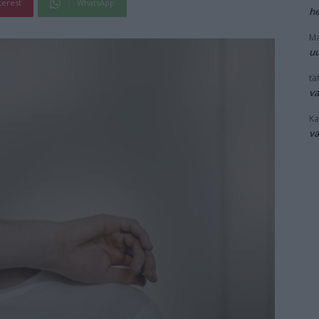
terest
WhatsApp
he
Ma
uu
tät
v
Ka
v