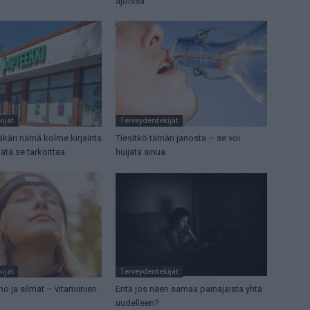
ajoissa
ijät
Terveydentekijät
ääkäri nämä kolme kirjainta
Tiesitkö tämän janosta – se voi
tätä se tarkoittaa
huijata sinua
ijät
Terveydentekijät
ho ja silmät – vitamiinien
Entä jos näen samaa painajaista yhtä
uudelleen?