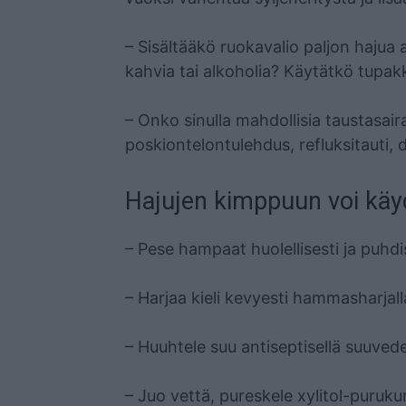
– Sisältääkö ruokavalio paljon hajua a
kahvia tai alkoholia? Käytätkö tupak
– Onko sinulla mahdollisia taustasair
poskiontelontulehdus, refluksitauti,
Hajujen kimppuun voi käy
– Pese hampaat huolellisesti ja puhdi
– Harjaa kieli kevyesti hammasharjalla
– Huuhtele suu antiseptisellä suuvedell
– Juo vettä, pureskele xylitol-purukum