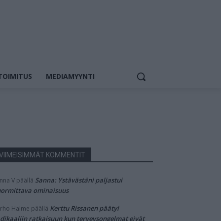
TOIMITUS
MEDIAMYYNTI
VIIMEISIMMÄT KOMMENTIT
Sanna: Ystävästäni paljastui
nna V
päällä
ormittava ominaisuus
Kerttu Rissanen päätyi
rho Halme
päällä
dikaaliin ratkaisuun kun terveysongelmat eivät