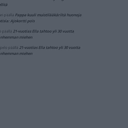
llitä
Pappa kuuli muistilääkäriltä huonoja
ri
päällä
tisia: Ajokortti pois
21-vuotias Ella tahtoo yli 30 vuotta
i
päällä
anhemman miehen
21-vuotias Ella tahtoo yli 30 vuotta
pelo
päällä
anhemman miehen