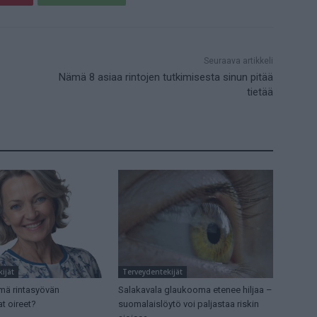
Seuraava artikkeli
Nämä 8 asiaa rintojen tutkimisesta sinun pitää
tietää
ijät
Terveydentekijät
mä rintasyövän
Salakavala glaukooma etenee hiljaa –
t oireet?
suomalaislöytö voi paljastaa riskin