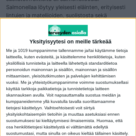
Salmonellaa löytyy yleisesti eläinten, erityisesti
lintujen ja matelijoiden, suolistosta sekä
huonosti kypsennetystä ruoasta.
Salmonellatartunta voi levitä saastuneen ruoan,
kuten raakojen kananmunien, broilerin tai
Yksityisyytesi on meille tärkeää
pastöroimattomien maitotuotteiden, kautta,
Me ja 1019 kumppanimme tallennamme ja/tai käytämme tietoja
sekä kosketuksesta saastuneeseen
laitteella, kuten evästeitä, ja käsittelemme henkilötietoja, kuten
yksilöllisiä tunnisteita ja laitteella lähetettyä standarditietoa
ympäristöön, esimerkiksi likaisiin pintoihin tai
personoidun mainonnan ja sisällön, mainonnan ja sisällön
veteen.
mittaamisen, yleisötutkimusten ja palvelujen kehittämisen
vuoksi.
Me ja yhteistyökumppanimme voimme suostumuksellasi
Salmonelloosin oireita ovat ripuli, vatsakivut,
käyttää tarkkoja paikkatietoja ja tunnistetietoja laitteen
skannauksen avulla. Voit napsauttamalla suostua meidän ja
pahoinvointi, oksentelu ja kuume. Oireet alkavat
kumppaneidemme yllä kuvatulla tavalla suorittamaamme
yleensä 6–72 tuntia altistuksesta ja kestävät 4–7
tietojesi käsittelyyn. Vaihtoehtoisesti voit siirtyä
päivää. Useimmissa tapauksissa tauti paranee
yksityiskohtaisempiin tietoihin ja muuttaa asetuksiasi ennen
suostumuksesi tai kieltäytymisesi ilmaisemista.
Huomaa, että
itsestään, mutta vakavissa tapauksissa
osa henkilötietojesi käsittelystä ei välttämättä edellytä
(erityisesti riskiryhmillä, kuten pienillä lapsilla ja
suostumustasi, mutta sinulla on oikeus kieltää tällainen käsittely.