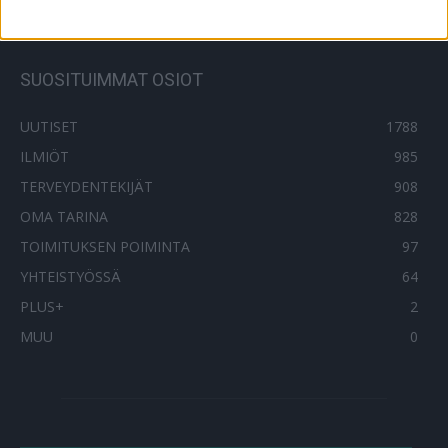
SUOSITUIMMAT OSIOT
UUTISET
1788
ILMIÖT
985
TERVEYDENTEKIJÄT
908
OMA TARINA
828
TOIMITUKSEN POIMINTA
97
YHTEISTYÖSSÄ
64
PLUS+
2
MUU
0