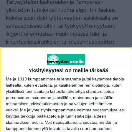
Terveystalon lääkäreiden ja Tampereen
yliopiston tutkijoiden luoma algoritmi laskee,
kuinka suuri riski työterveyden asiakkaalla on
sairauspoissaoloihin tai työkyvyttömyyteen.
Algoritmi ennustaa muun muassa tuki- ja
liikuntaelinsairauksien tai masennusoireiden
aiheuttamaa työkykyriskiä. Ne aiheuttavat
eniten sairauspoissaoloja ja pysyvää
työkyvyttömyyttä Suomessa kaikilla toimialoilla.
Yksityisyytesi on meille tärkeää
Me ja 1019 kumppanimme tallennamme ja/tai käytämme tietoja
– Työterveyshuollon päätehtävä yhteiskunnassa
laitteella, kuten evästeitä, ja käsittelemme henkilötietoja, kuten
on sairauksien ennaltaehkäisy. Digitaalisten
yksilöllisiä tunnisteita ja laitteella lähetettyä standarditietoa
työkalujen kehittyminen sekä käytettävissä
personoidun mainonnan ja sisällön, mainonnan ja sisällön
mittaamisen, yleisötutkimusten ja palvelujen kehittämisen
oleva data tarjoavat meille alan ammattilaisille
vuoksi.
Me ja yhteistyökumppanimme voimme suostumuksellasi
aivan uudenlaiset mahdollisuudet parantaa
käyttää tarkkoja paikkatietoja ja tunnistetietoja laitteen
toimintamme vaikuttavuutta ja siirtää
skannauksen avulla. Voit napsauttamalla suostua meidän ja
terveydenhuollon painopistettä nykyistä
kumppaneidemme yllä kuvatulla tavalla suorittamaamme