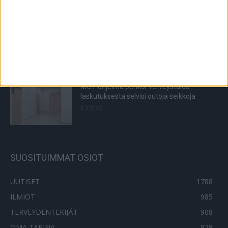
19.12.2024
Vaikka raskaudenaikainen lääkitys voi olla
riski, perussairauksien hoitamatta
jättäminen voi olla suurempi
12.12.2022
MOT-ohjelma penkoi Terveystaloa –
laskutuksesta selvisi outoja seikkoja
3.3.2025
SUOSITUIMMAT OSIOT
UUTISET
1788
ILMIÖT
985
TERVEYDENTEKIJÄT
908
OMA TARINA
828