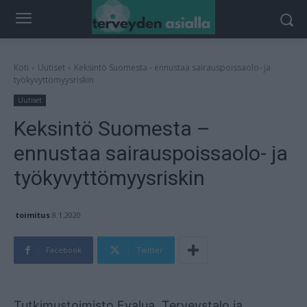
Koti
Uutiset
Keksintö Suomesta - ennustaa sairauspoissaolo- ja
työkyvyttömyysriskin
Uutiset
Keksintö Suomesta –
ennustaa sairauspoissaolo- ja
työkyvyttömyysriskin
toimitus
8.1.2020
Facebook
Twitter
Mainos
Tutkimustoimisto Evalua, Terveystalo ja