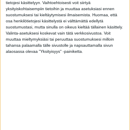
tietojesi käsittelyyn. Vaihtoehtoisesti voit siirtyä
vahvemmin sairauden hoidosta terveyden ja
yksityiskohtaisempiin tietoihin ja muuttaa asetuksiasi ennen
työkyvyn ylläpitämiseen. Digitaalisten
suostumuksesi tai kieltäytymisesi ilmaisemista.
Huomaa, että
palveluiden rooli kasvaa tulevaisuudessa
osa henkilötietojesi käsittelystä ei välttämättä edellytä
suostumustasi, mutta sinulla on oikeus kieltää tällainen käsittely.
merkittävästi sekä ennaltaehkäisevässä työssä
Valinta-asetuksesi koskevat vain tätä verkkosivustoa. Voit
että sairaanhoidossa, Terveystalon
muuttaa mieltymyksiäsi tai peruuttaa suostumuksesi milloin
työterveyden ylilääkäri
Unto Palonen
sanoo.
tahansa palaamalla tälle sivustolle ja napsauttamalla sivun
alaosassa olevaa "Yksityisyys" -painiketta.
Algoritmi perustuu lääketieteellisiin
tutkimustuloksiin, sairauspoissaolo- ja
työkyvyttömyystietoihin sekä Terveystalon
monivuotiseen terveyskyselyyn, jossa
kartoitetaan vastaajan mahdollisia oireita,
työhyvinvointia, aiempaa terveydentilaa ja
elämäntapoja. Tutkimukseen osallistui yhteensä
22 000 toimihenkilöä ja suorittavan työn tekijää
eri toimialoilta, ja pisimmillään vastaajia on
seurattu kuuden vuoden ajan. Ennuste voidaan