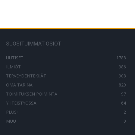
Iltalehti: Helsinkiläishoitaja tuomittiin
potilaansa surmasta – ei saa mitään
rangaistusta
3.3.2021
SUOSITUIMMAT OSIOT
UUTISET
1788
ILMIÖT
986
TERVEYDENTEKIJÄT
908
OMA TARINA
829
TOIMITUKSEN POIMINTA
97
YHTEISTYÖSSÄ
64
PLUS+
2
MUU
0