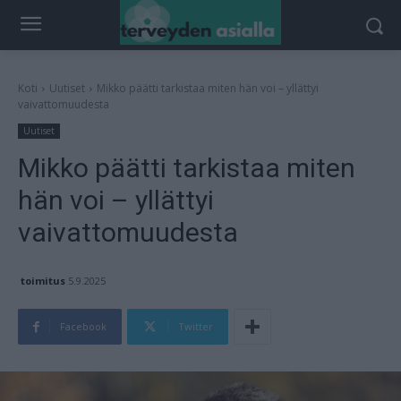
Koti
Uutiset
Mikko päätti tarkistaa miten hän voi – yllättyi
vaivattomuudesta
Uutiset
Mikko päätti tarkistaa miten
hän voi – yllättyi
vaivattomuudesta
toimitus
5.9.2025
Facebook
Twitter