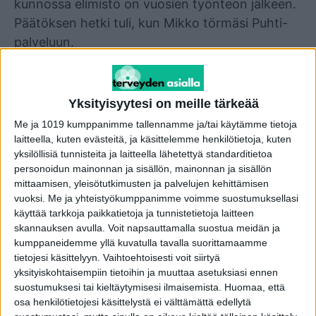
kunnossa elimistö on vuosien työnteon jälkeen.
Päätöksen hetki tuli, kun Mikko törmäsi Puhti-
palveluun.
– Halusin selkeän kuvan terveydestäni ilman
ylimääräisiä mutkia. Yllätyin, miten
Yksityisyytesi on meille tärkeää
yksinkertaista kaikki oli, Mikko kertoo.
Me ja 1019 kumppanimme tallennamme ja/tai käytämme tietoja
laitteella, kuten evästeitä, ja käsittelemme henkilötietoja, kuten
Tilaa Puhti-testi tästä
yksilöllisiä tunnisteita ja laitteella lähetettyä standarditietoa
personoidun mainonnan ja sisällön, mainonnan ja sisällön
mittaamisen, yleisötutkimusten ja palvelujen kehittämisen
Puhti tarjoaa verikokeita ilman lääkärin
vuoksi.
Me ja yhteistyökumppanimme voimme suostumuksellasi
lähetettä. Palvelusta voi valita valmiita
käyttää tarkkoja paikkatietoja ja tunnistetietoja laitteen
skannauksen avulla. Voit napsauttamalla suostua meidän ja
testipaketteja, joissa on mukana esimerkiksi
kumppaneidemme yllä kuvatulla tavalla suorittamaamme
verenkuva, kolesterolit, verensokeri, ferritiini ja
tietojesi käsittelyyn. Vaihtoehtoisesti voit siirtyä
D-vitamiini. Tilaus tehdään verkossa, ja sen
yksityiskohtaisempiin tietoihin ja muuttaa asetuksiasi ennen
jälkeen asiakas voi mennä näytteenottoon
suostumuksesi tai kieltäytymisesi ilmaisemista.
Huomaa, että
osa henkilötietojesi käsittelystä ei välttämättä edellytä
Mehiläisen laboratorioon, joita on yli 75