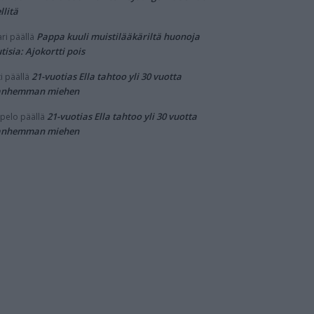
llitä
Pappa kuuli muistilääkäriltä huonoja
ri
päällä
tisia: Ajokortti pois
21-vuotias Ella tahtoo yli 30 vuotta
i
päällä
anhemman miehen
21-vuotias Ella tahtoo yli 30 vuotta
pelo
päällä
anhemman miehen