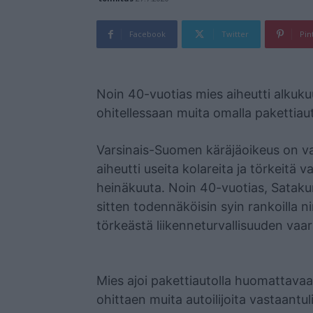
Facebook
Twitter
Pin
Mainos
Noin 40-vuotias mies aiheutti alkukuu
ohitellessaan muita omalla pakettiau
Varsinais-Suomen käräjäoikeus on va
aiheutti useita kolareita ja törkeitä 
heinäkuuta. Noin 40-vuotias, Sataku
sitten todennäköisin syin rankoilla n
törkeästä liikenneturvallisuuden vaa
Mies ajoi pakettiautolla huomattava
ohittaen muita autoilijoita vastaantul