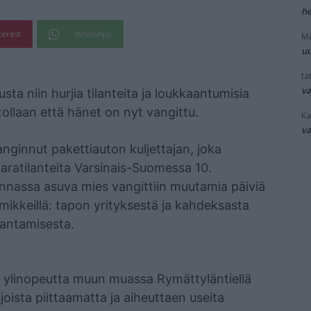
he
terest
WhatsApp
Ma
uu
tät
v
sta niin hurjia tilanteita ja loukkaantumisia
tollaan että hänet on nyt vangittu.
Ka
v
nginnut pakettiauton kuljettajan, joka
vaaratilanteita Varsinais-Suomessa 10.
nnassa asuva mies vangittiin muutamia päiviä
imikkeillä: tapon yrityksestä ja kahdeksasta
rantamisesta.
a ylinopeutta muun muassa Rymättyläntiellä
ijoista piittaamatta ja aiheuttaen useita