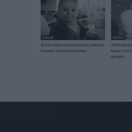
Uutiset
Uutiset
ADHD-tutkimuksessa saatiin yllättävä
Afrikkalaista
havainto vanhemmuudesta
kerran Suome
ryhdytty