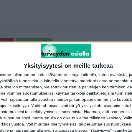
terest
WhatsApp
Yksityisyytesi on meille tärkeää
Seuraava artikkeli
me tallennamme ja/tai käytämme tietoja laitteella, kuten evästeitä, j
Paljon on nyt kansalaisten käsissä: Kuka tahansa
 yksilöllisiä tunnisteita ja laitteella lähetettyä standarditietoa personoi
voi matkustaa ulkomaille, maahantuoda koronan ja
a sisällön mittaamisen, yleisötutkimusten ja palvelujen kehittämisen vu
levittää sitä vaikkapa tietämättään
 voimme suostumuksellasi käyttää tarkkoja paikkatietoja ja tunnistetie
 Voit napsauttamalla suostua meidän ja kumppaneidemme yllä kuvatulla
esi käsittelyyn. Vaihtoehtoisesti voit siirtyä yksityiskohtaisempiin tietoi
ostumuksesi tai kieltäytymisesi ilmaisemista.
Huomaa, että osa henkilöti
tä suostumustasi, mutta sinulla on oikeus kieltää tällainen käsittely. Val
erkkosivustoa. Voit muuttaa mieltymyksiäsi tai peruuttaa suostumuksesi
stolle ja napsauttamalla sivun alaosassa olevaa "Yksityisyys" -painiketta