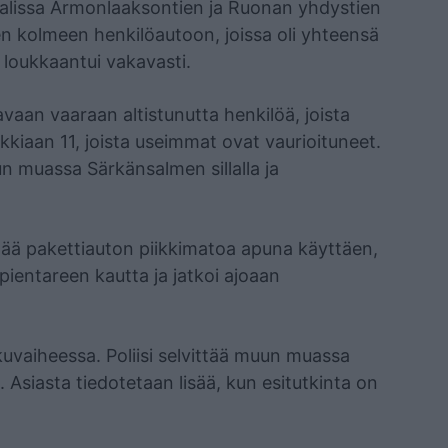
talissa Armonlaaksontien ja Ruonan yhdystien
een kolmeen henkilöautoon, joissa oli yhteensä
 loukkaantui vakavasti.
avaan vaaraan altistunutta henkilöä, joista
aikkiaan 11, joista useimmat ovat vaurioituneet.
un muassa Särkänsalmen sillalla ja
ttää pakettiauton piikkimatoa apuna käyttäen,
pientareen kautta ja jatkoi ajoaan
uvaiheessa. Poliisi selvittää muun muassa
Asiasta tiedotetaan lisää, kun esitutkinta on