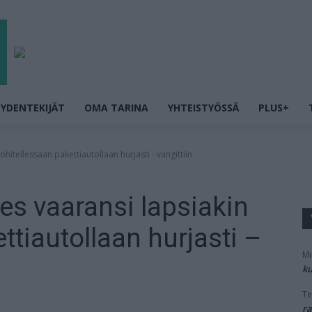
YDENTEKIJÄT
OMA TARINA
YHTEISTYÖSSÄ
PLUS+
itellessaan pakettiautollaan hurjasti - vangittiin
s vaaransi lapsiakin
ttiautollaan hurjasti –
Mi
ku
Te
ra