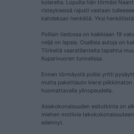
kolareita. Lopulta hän törmäsi Naan
risteyksessä rajusti vastaan tullees
kahdeksan henkilöä. Yksi henkilöistä
Poliisin tiedossa on kaikkiaan 19 vak
neljä on lapsia. Osallisia autoja on k
Törkeitä vaaratilanteita tapahtui mu
Kuparivuoren tunnelissa.
Ennen törmäystä poliisi yritti pysäy
mutta pakettiauto kiersi piikkimaton 
huomattavalla ylinopeudella.
Asiakokonaisuuden esitutkinta on alk
miehen motiivia tekokokonaisuuteen. 
edennyt.