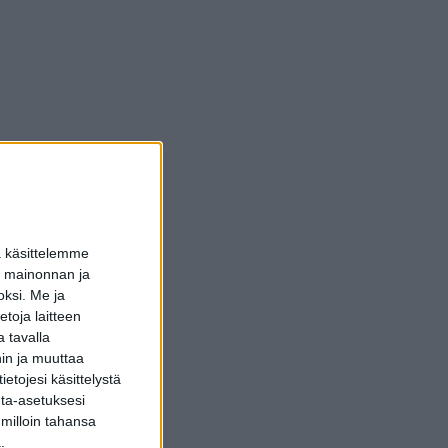
a käsittelemme
dun mainonnan ja
oksi.
Me ja
toja laitteen
 tavalla
hin ja muuttaa
etojesi käsittelystä
inta-asetuksesi
 milloin tahansa
.