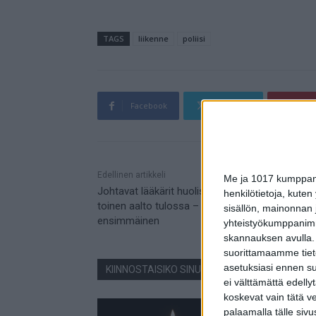
TAGS
liikenne
poliisi
Facebook
Twitter
Pin
Mainos
Edellinen artikkeli
Me ja 1017 kumppanim
Johtavat lääkärit huolissaan MTV:llä: Koronan
henkilötietoja, kuten
toinen aalto tulossa – yleensä tappavampi kuin
sisällön, mainonnan j
ensimmäinen
yhteistyökumppanimme
skannauksen avulla.
suorittamaamme tietoj
asetuksiasi ennen su
KIINNOSTAISIKO SINUA NÄMÄ JUTUT?
ei välttämättä edelly
koskevat vain tätä v
palaamalla tälle sivu