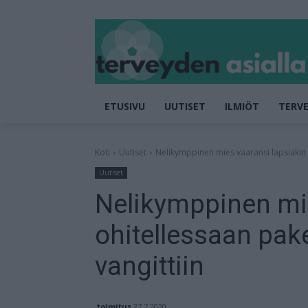
ETUSIVU
UUTISET
ILMIÖT
TERVE
Koti
Uutiset
Nelikymppinen mies vaaransi lapsiakin oh
Uutiset
Nelikymppinen mie
ohitellessaan pake
vangittiin
toimitus
27.7.2020