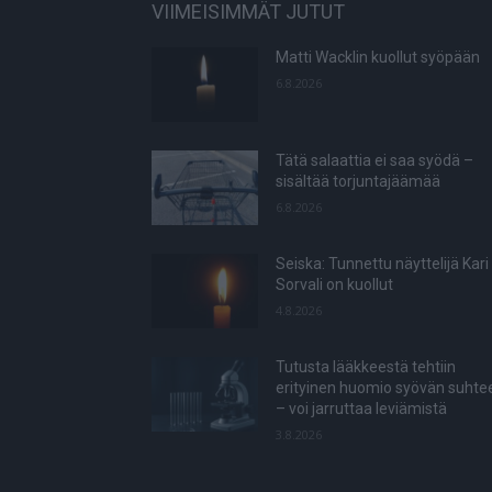
VIIMEISIMMÄT JUTUT
Matti Wacklin kuollut syöpään
6.8.2026
Tätä salaattia ei saa syödä –
sisältää torjuntajäämää
6.8.2026
Seiska: Tunnettu näyttelijä Kari
Sorvali on kuollut
4.8.2026
Tutusta lääkkeestä tehtiin
erityinen huomio syövän suhte
– voi jarruttaa leviämistä
3.8.2026