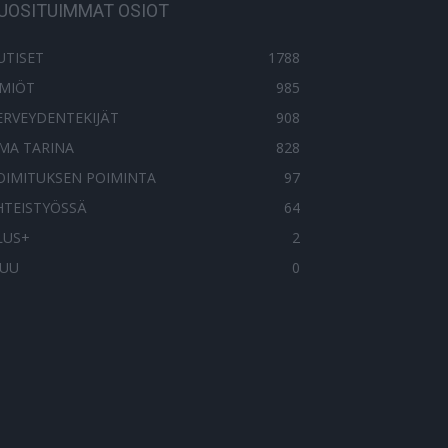
UOSITUIMMAT OSIOT
UTISET
1788
LMIÖT
985
ERVEYDENTEKIJÄT
908
MA TARINA
828
OIMITUKSEN POIMINTA
97
HTEISTYÖSSÄ
64
LUS+
2
UU
0