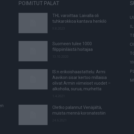
POIMITUT PALAT
S
THL varoittaa: Laivalla oli
U
tuhkarokkoa kantava henkilö
I
9.8.2023
T
O
Suomeen tulee 1000
filippiiniläistä hoitajaa
T
13.10.2020
Y
P
IS:n erikoishaastattelu: Armi
Aavikon sisar kertoo millaisia
M
olivat Armin viimeiset vuodet –
alkoholia, surua, murhetta
1.4.2021
en
Oletko palannut Venäjältä,
muista mennä koronatestiin
24.6.2021