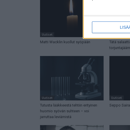
LISÄ
Uutiset
Uutiset
Matti Wacklin kuollut syöpään
Tätä salaatt
torjuntajää
Uutiset
Uutiset
Tutusta lääkkeestä tehtiin erityinen
Seppo Saira
huomio syövän suhteen – voi
jarruttaa leviämistä