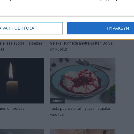
Ä VAIHTOEHTOJA
HYVÄKSYN
Uutiset
ia ei saa syödä – sisältää
Seiska: Tunnettu näyttelijä Kari Sorvali
mää
on kuollut
Uutiset
nen on poissa
Tästä puurosta tuli nyt valmistajalta
varoitus