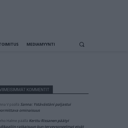
TOIMITUS
MEDIAMYYNTI
VIIMEISIMMÄT KOMMENTIT
Sanna: Ystävästäni paljastui
nna V
päällä
ormittava ominaisuus
Kerttu Rissanen päätyi
rho Halme
päällä
dikaaliin ratkaisuun kun terveysongelmat eivät