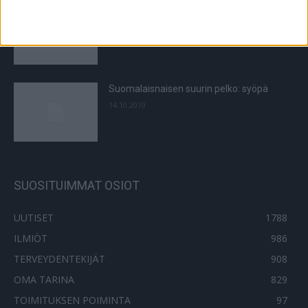
Älä ota erektiolääkettä enemmän kuin on
tarpeen!
19.9.2015
Suomalaisnaisen suurin pelko: syöpä
14.10.2019
SUOSITUIMMAT OSIOT
UUTISET
1788
ILMIÖT
986
TERVEYDENTEKIJÄT
908
OMA TARINA
829
TOIMITUKSEN POIMINTA
97