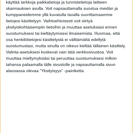
käyttää tarkkoja paikkatietoja ja tunnistetietoja laitteen
ruokavaliovalinnoilla voi olla on pitkäaikaisia
skannauksen avulla. Voit napsauttamalla suostua meidän ja
vaikutuksia lapsen maksaterveyteen.
kumppaneidemme yllä kuvatulla tavalla suorittamaamme
tietojesi käsittelyyn. Vaihtoehtoisesti voit siirtyä
yksityiskohtaisempiin tietoihin ja muuttaa asetuksiasi ennen
Tutkimuksessa tarkasteltiin yhteensä 488
suostumuksesi tai kieltäytymisesi ilmaisemista.
Huomaa, että
suomalaislapsen tietoja. Osallistujia seurattiin
osa henkilötietojesi käsittelystä ei välttämättä edellytä
varhaislapsuudesta nuoruuteen.
suostumustasi, mutta sinulla on oikeus kieltää tällainen käsittely.
Valinta-asetuksesi koskevat vain tätä verkkosivustoa. Voit
muuttaa mieltymyksiäsi tai peruuttaa suostumuksesi milloin
Tutkijat analysoivat äidin raskaudenaikaista
tahansa palaamalla tälle sivustolle ja napsauttamalla sivun
terveydentilaa, lapsen ruokavaliota ja elintapoja
alaosassa olevaa "Yksityisyys" -painiketta.
sekä kehonkoostumusta ja aineenvaihduntaa.
Tavoitteena oli selvittää, millainen yhteys näillä
tekijöillä on alaniiniaminotransferaasiin (ALAT),
joka toimii varhaisena maksasairauden riskin
osoittajana.
Merkittävä havainto oli, että äidin ennen
raskautta sairastama verenpainetauti saattaa