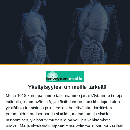
Mainos
Maksan rasvoittuminen ei ole seurausta vain
Yksityisyytesi on meille tärkeää
perimän ja aikuisiän elämäntapatekijöiden
Me ja 1019 kumppanimme tallennamme ja/tai käytämme tietoja
yhteisvaikutuksesta.
laitteella, kuten evästeitä, ja käsittelemme henkilötietoja, kuten
yksilöllisiä tunnisteita ja laitteella lähetettyä standarditietoa
Uusi Tampereen ja Itä-Suomen yliopiston
personoidun mainonnan ja sisällön, mainonnan ja sisällön
tutkimus osoittaa, että äidin raskaudenaikaisella
mittaamisen, yleisötutkimusten ja palvelujen kehittämisen
vuoksi.
Me ja yhteistyökumppanimme voimme suostumuksellasi
terveydellä sekä lapsuuden aikaisilla