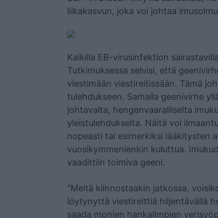
liikakasvun, joka voi johtaa imusolm
Kaikilla EB-virusinfektion sairastavil
Tutkimuksessa selvisi, että geenivirh
viestimään viestireitissään. Tämä joht
tulehdukseen. Samalla geenivirhe yll
johtavalta, hengenvaaralliselta imuk
yleistulehdukselta. Näitä voi ilmaan
nopeasti tai esimerkiksi lääkitysten
vuosikymmenienkin kuluttua. Imukudo
vaadittiin toimiva geeni.
”Meitä kiinnostaakin jatkossa, voisi
löytynyttä viestireittiä hiljentävällä 
saada monien hankalimpien verisyöp