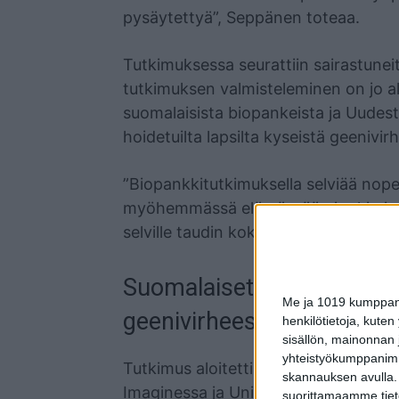
pysäytettyä”, Seppänen toteaa.
Tutkimuksessa seurattiin sairastune
tutkimuksen valmisteleminen on jo al
suomalaisista biopankeista ja Uudes
hoidetuilta lapsilta kyseistä geenivirh
”Biopankkitutkimuksella selviää nopea
myöhemmässä elämässään jonkin imm
selville taudin koko kirjon”, Seppäne
Suomalaiset biopankit ja
Me ja 1019 kumppanim
geenivirheeseen
henkilötietoja, kuten
sisällön, mainonnan j
yhteistyökumppanimme
Tutkimus aloitettiin Ranskan geneetti
skannauksen avulla.
Imaginessa ja Université Paris Citéss
suorittamaamme tietoj