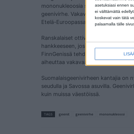
mononukleoosia sairastanutta ranskala
asetuksiasi ennen su
ei välttämättä edelly
geenivirhe
.
Vakavat mononukleoosi-in
koskevat vain tätä v
Etelä-Euroopassa.
palaamalla tälle sivu
Ranskalaiset ottivat yhteyttä HUSi
hankkeeseen, jossa on yli 540 000 su
FinnGenissä tehdyn analyysin peruste
LISÄ
aiheuttaa vakavaa mononukleoosia.
Suomalaisgeenivirheen kantajia on n
seudulla ja Savossa asuvilla. Geenivi
kuin muissa väestöissä.
TAGS
geenit
geenivirhe
mononukleoosi