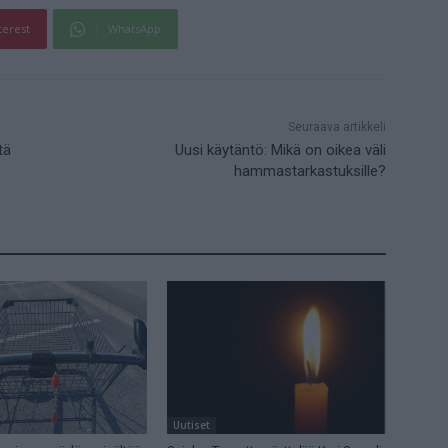
terest
WhatsApp
Seuraava artikkeli
tä
Uusi käytäntö: Mikä on oikea väli
hammastarkastuksille?
Uutiset