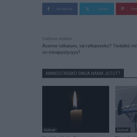
Facebook
Twitter
Pin
Mainos
Edellinen artikkeli
Asenne ratkaisee, vai ratkaiseeko? Tiedätkö mi
on minäpystyvyys?
KIINNOSTAISIKO SINUA NÄMÄ JUTUT?
Uutiset
Uutiset