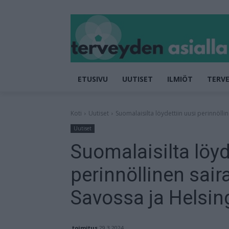
ETUSIVU
UUTISET
ILMIÖT
TERVE
Koti
Uutiset
Suomalaisilta löydettiin uusi perinnölli
Uutiset
Suomalaisilta löyd
perinnöllinen sair
Savossa ja Helsin
toimitus
29.3.2024