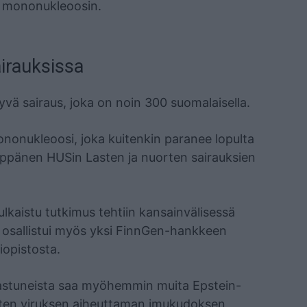
n mononukleoosin.
airauksissa
vä sairaus, joka on noin 300 suomalaisella.
nonukleoosi, joka kuitenkin paranee lopulta
Seppänen HUSin Lasten ja nuorten sairauksien
lkaistu tutkimus tehtiin kansainvälisessä
i osallistui myös yksi FinnGen-hankkeen
iopistosta.
astuneista saa myöhemmin muita Epstein-
 kuten viruksen aiheuttaman imukudoksen