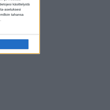
etojesi käsittelystä
inta-asetuksesi
 milloin tahansa
.