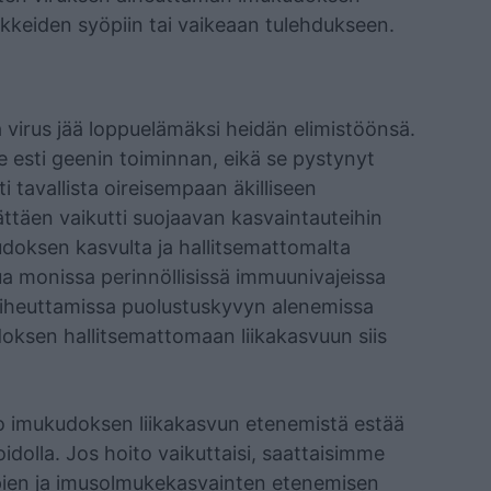
ukkeiden syöpiin tai vaikeaan tulehdukseen.
la virus jää loppuelämäksi heidän elimistöönsä.
e esti geenin toiminnan, eikä se pystynyt
i tavallista oireisempaan äkilliseen
ättäen vaikutti suojaavan kasvaintauteihin
udoksen kasvulta ja hallitsemattomalta
tua monissa perinnöllisissä immuunivajeissa
 aiheuttamissa puolustuskyvyn alenemissa
ksen hallitsemattomaan liikakasvuun siis
ko imukudoksen liikakasvun etenemistä estää
hoidolla. Jos hoito vaikuttaisi, saattaisimme
ien ja imusolmukekasvainten etenemisen