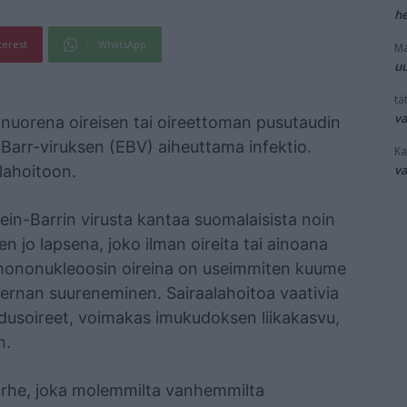
he
terest
WhatsApp
Ma
uu
tät
v
 nuorena oireisen tai oireettoman pusutaudin
Barr-viruksen (EBV) aiheuttama infektio.
Ka
v
alahoitoon.
in-Barrin virusta kantaa suomalaisista noin
n jo lapsena, joko ilman oireita tai ainoana
mononukleoosin oireina on useimmiten kuume
ernan suureneminen. Sairaalahoitoa vaativia
ehdusoireet, voimakas imukudoksen liikakasvu,
n.
virhe, joka molemmilta vanhemmilta