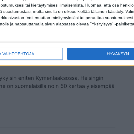
islasta, joilta löytyi harvinainen
ostumuksesi tai kieltäytymisesi ilmaisemista.
Huomaa, että osa henkilöti
tä suostumustasi, mutta sinulla on oikeus kieltää tällainen käsittely. Val
fektiot ovat hyvin harvinaisia Keski- ja
erkkosivustoa. Voit muuttaa mieltymyksiäsi tai peruuttaa suostumuksesi
stolle ja napsauttamalla sivun alaosassa olevaa "Yksityisyys" -painiketta
n kautta koko Suomen kattavaan FinnGen-
omalaisen genomi- ja terveysrekisteritiedot.
ella saatiin vahvistus geenivirheen kyvystä
Ä VAIHTOEHTOJA
HYVÄKSYN
ykyisin eniten Kymenlaaksossa, Helsingin
rhe on suomalaisilla noin 50 kertaa yleisempää