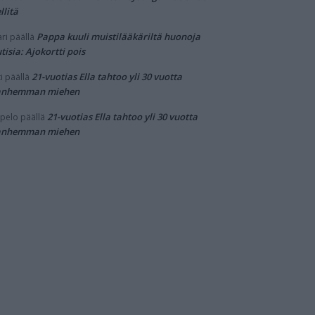
llitä
Pappa kuuli muistilääkäriltä huonoja
ri
päällä
tisia: Ajokortti pois
21-vuotias Ella tahtoo yli 30 vuotta
i
päällä
anhemman miehen
21-vuotias Ella tahtoo yli 30 vuotta
pelo
päällä
anhemman miehen