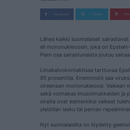
Facebook
Twitter
Pin
Mainos
Lähes kaikki suomalaiset sairastavat
eli mononukleoosin, joka on Epstein-
Pieni osa sairastuneista joutuu saira
Limakalvokontaktissa tarttuvaa Epste
95 prosenttia. Enemmistö saa virukse
oireenaan mononukleoosi. Vaikean 
sekä voimakas imusolmukkeiden ja p
oireita ovat esimerkiksi vaikeat tul
yleistilan lasku tai pernan repeämine
Nyt suomalaisilta on löydetty geeni