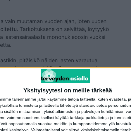
ita vain muutaman vuoden ajan, joten uuden
oitettu. Tarkoituksena on selvittää, löytyykö
ta lastensairaalasta mononukleoosin vuoksi
että.
stikin, pitäisikö näiden lasten varautua
uunisairauden riskiin. Saamme samalla
n sanoo.
Yksityisyytesi on meille tärkeää
 FinnGen-tutkimus avaimet
me tallennamme ja/tai käytämme tietoja laitteella, kuten evästeitä, j
 yksilöllisiä tunnisteita ja laitteella lähetettyä standarditietoa personoi
a sisällön mittaamisen, yleisötutkimusten ja palvelujen kehittämisen vu
 voimme suostumuksellasi käyttää tarkkoja paikkatietoja ja tunnistetie
siin sairauksiin erikoistuneessa Institute
 Voit napsauttamalla suostua meidän ja kumppaneidemme yllä kuvatulla
ä, jossa tutkittiin kolmea vakavaa
esi käsittelyyn. Vaihtoehtoisesti voit siirtyä yksityiskohtaisempiin tietoi