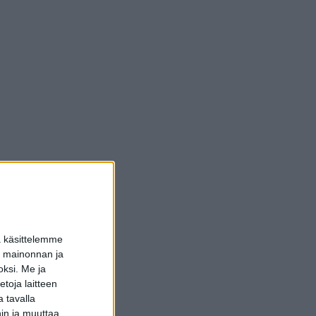
a käsittelemme
dun mainonnan ja
oksi.
Me ja
toja laitteen
 tavalla
hin ja muuttaa