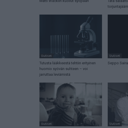
Matti Wacklin kuollut syöpään
Tätä salaatt
torjuntajää
Uutiset
Uutiset
Tutusta lääkkeestä tehtiin erityinen
Seppo Saira
huomio syövän suhteen – voi
jarruttaa leviämistä
Uutiset
Uutiset