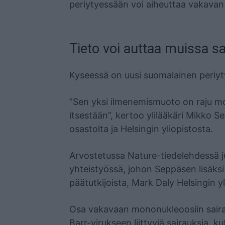
periytyessään voi aiheuttaa vakava
Tieto voi auttaa muissa s
Kyseessä on uusi suomalainen periyty
”Sen yksi ilmenemismuoto on raju mo
itsestään”, kertoo ylilääkäri Mikko 
osastolta ja Helsingin yliopistosta.
Arvostetussa Nature-tiedelehdessä ju
yhteistyössä, johon Seppäsen lisäks
päätutkijoista, Mark Daly Helsingin yl
Osa vakavaan mononukleoosiin sair
Barr-virukseen liittyviä sairauksia,