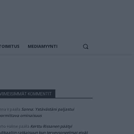
TOIMITUS
MEDIAMYYNTI
VIIMEISIMMÄT KOMMENTIT
Sanna: Ystävästäni paljastui
nna V
päällä
ormittava ominaisuus
Kerttu Rissanen päätyi
rho Halme
päällä
dikaaliin ratkaisuun kun terveysongelmat eivät