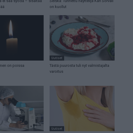
ia ei saa syödä – sisältää
Seiska: Tunnettu näyttelijä Kari Sorvali
mää
on kuollut
Uutiset
nen on poissa
Tästä puurosta tuli nyt valmistajalta
varoitus
Uutiset