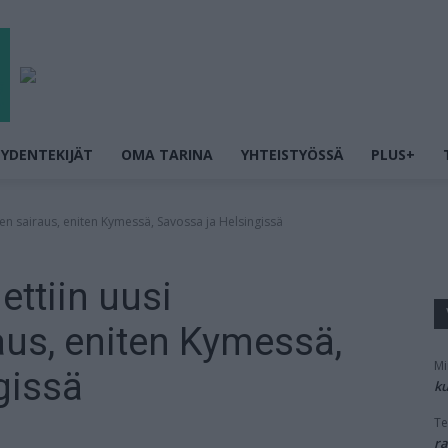
YDENTEKIJÄT
OMA TARINA
YHTEISTYÖSSÄ
PLUS+
nen sairaus, eniten Kymessä, Savossa ja Helsingissä
ettiin uusi
aus, eniten Kymessä,
Mi
gissä
ku
Te
ra