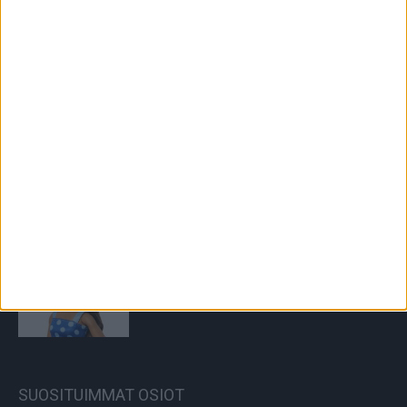
26.2.2025
Mikä on terveellisin jätski – annetaan
ammattilaisen vastata
16.7.2025
Tiedätkö mikä on monogeeninen diabetes
– aina ei tarvita insuliinia
22.3.2023
Uudella barbie-nukella on sairaus – lelu
helpottaa aiheesta puhumista
16.7.2025
SUOSITUIMMAT OSIOT