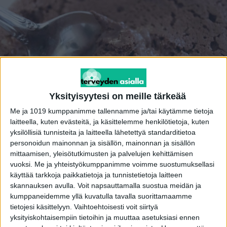
Yksityisyytesi on meille tärkeää
Me ja 1019 kumppanimme tallennamme ja/tai käytämme tietoja
laitteella, kuten evästeitä, ja käsittelemme henkilötietoja, kuten
yksilöllisiä tunnisteita ja laitteella lähetettyä standarditietoa
Kuvituskuva
personoidun mainonnan ja sisällön, mainonnan ja sisällön
mittaamisen, yleisötutkimusten ja palvelujen kehittämisen
Mainos
vuoksi.
Me ja yhteistyökumppanimme voimme suostumuksellasi
Ruokavirasto on kertonut takaisinvedosta, joka
käyttää tarkkoja paikkatietoja ja tunnistetietoja laitteen
koskee myynnissä ollutta jäätelötuotetta.
skannauksen avulla. Voit napsauttamalla suostua meidän ja
kumppaneidemme yllä kuvatulla tavalla suorittamaamme
tietojesi käsittelyyn. Vaihtoehtoisesti voit siirtyä
Lue lisää:
yksityiskohtaisempiin tietoihin ja muuttaa asetuksiasi ennen