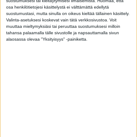
suostumuksesi tai kieltäytymisesi ilmaisemista.
Huomaa, että
Mikä varsinkin miehiä oikein vaivaa Facebookissa?
osa henkilötietojesi käsittelystä ei välttämättä edellytä
suostumustasi, mutta sinulla on oikeus kieltää tällainen käsittely.
Laaja tutkimus löysi selvän yhteyden
Valinta-asetuksesi koskevat vain tätä verkkosivustoa. Voit
diabetesriskiin – syötkö perunasi näin?
muuttaa mieltymyksiäsi tai peruuttaa suostumuksesi milloin
tahansa palaamalla tälle sivustolle ja napsauttamalla sivun
Kymppitonni-juontajalla juuttui pihvi kurkkuun –
alaosassa olevaa "Yksityisyys" -painiketta.
sairaalahoidossa
Matti Wacklin kuollut syöpään
Tätä salaattia ei saa syödä – sisältää
torjuntajäämää
Ruoan takaisinveto tehdään, kun
elintarvikkeessa havaitaan virhe tai riski, jonka
vuoksi tuote ei välttämättä ole kuluttajalle
turvallinen.
Syynä voi olla esimerkiksi listeria, salmonella,