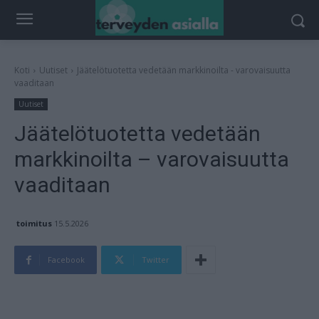
Koti
Uutiset
Jäätelötuotetta vedetään markkinoilta - varovaisuutta
vaaditaan
Uutiset
Jäätelötuotetta vedetään
markkinoilta – varovaisuutta
vaaditaan
toimitus
15.5.2026
Facebook
Twitter