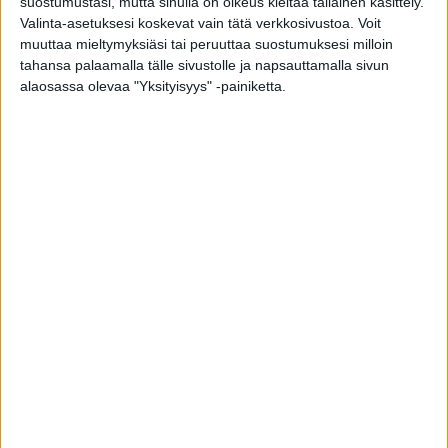
suostumustasi, mutta sinulla on oikeus kieltää tällainen käsittely.
Valinta-asetuksesi koskevat vain tätä verkkosivustoa. Voit
muuttaa mieltymyksiäsi tai peruuttaa suostumuksesi milloin
tahansa palaamalla tälle sivustolle ja napsauttamalla sivun
alaosassa olevaa "Yksityisyys" -painiketta.
Ben Zyskowicz on halvaantunut – avustaja
kertoi julkisuuteen tietoja
toimitus
-
11.8.2025
Ben Zyskowicz sai aivoinfarktin