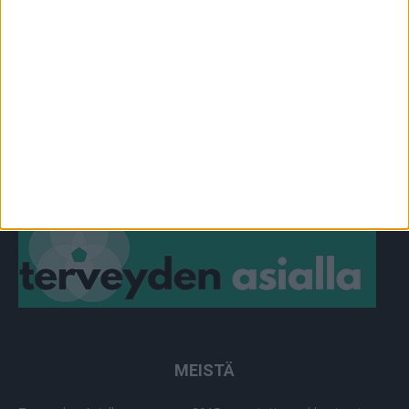
TOIMITUKSEN POIMINTA
97
YHTEISTYÖSSÄ
64
PLUS+
2
MUU
0
MEISTÄ