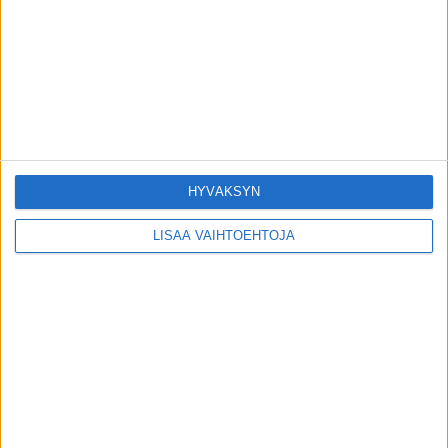
kuollut
4.8.2026
Tutusta lääkkeestä tehtiin erityinen
huomio syövän suhteen – voi jarruttaa
leviämistä
3.8.2026
HYVÄKSYN
POIMITUT PALAT
LISÄÄ VAIHTOEHTOJA
Satojen tuhansien suomalaisten haitta:
Yksinäisyys
16.9.2016
Uniapnea on uusi kansantautimme –
diagnoosit kaksinkertaistuneet
muutamassa vuodessa