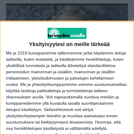
Yksityisyytesi on meille tärkeää
Me ja 1019 kumppanimme tallennamme ja/tai käytämme tietoja
laitteella, kuten evästeitä, ja käsittelemme henkilötietoja, kuten
yksilöllisiä tunnisteita ja laitteella lähetettyä standarditietoa
Tämä on tilanne Ben Zyskowiczin
personoidun mainonnan ja sisällön, mainonnan ja sisällön
toipumisessa nyt
mittaamisen, yleisötutkimusten ja palvelujen kehittämisen
vuoksi.
Me ja yhteistyökumppanimme voimme suostumuksellasi
toimitus
-
11.9.2025
käyttää tarkkoja paikkatietoja ja tunnistetietoja laitteen
skannauksen avulla. Voit napsauttamalla suostua meidän ja
kumppaneidemme yllä kuvatulla tavalla suorittamaamme
tietojesi käsittelyyn. Vaihtoehtoisesti voit siirtyä
yksityiskohtaisempiin tietoihin ja muuttaa asetuksiasi ennen
suostumuksesi tai kieltäytymisesi ilmaisemista.
Huomaa, että
osa henkilötietojesi käsittelystä ei välttämättä edellytä