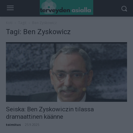
Koti
Tagit
Ben Zyskowicz
Tagi: Ben Zyskowicz
Seiska: Ben Zyskowiczin tilassa
dramaattinen käänne
toimitus
-
25.9.2025