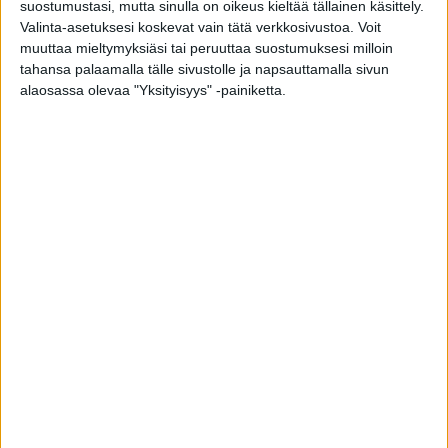
suostumustasi, mutta sinulla on oikeus kieltää tällainen käsittely.
Valinta-asetuksesi koskevat vain tätä verkkosivustoa. Voit
muuttaa mieltymyksiäsi tai peruuttaa suostumuksesi milloin
tahansa palaamalla tälle sivustolle ja napsauttamalla sivun
alaosassa olevaa "Yksityisyys" -painiketta.
Saatko sinä tarpeeksi ravintoaineita
ruokavaliossasi?
toimitus
-
27.2.2021
Nyt tulee paprika – se on vuoden 2020