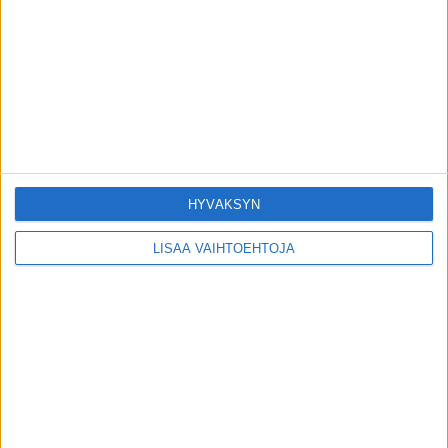
Kymppitonni-juontajalla juuttui pihvi
kurkkuun – sairaalahoidossa
8.8.2026
Matti Wacklin kuollut syöpään
6.8.2026
HYVÄKSYN
LISÄÄ VAIHTOEHTOJA
POIMITUT PALAT
Uuteen lastensairaalaan tehtiin pistokoe –
huolestuttava tilanne paljastui
1.2.2024
Antero Raevuori on poissa
16.4.2025