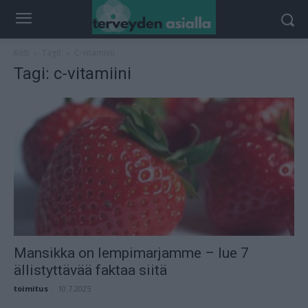
Koti
Tagit
C-vitamiini
Tagi: c-vitamiini
Mansikka on lempimarjamme – lue 7
ällistyttävää faktaa siitä
toimitus
-
10.7.2025