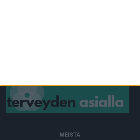
OMA TARINA
829
TOIMITUKSEN POIMINTA
97
YHTEISTYÖSSÄ
64
PLUS+
2
MUU
0
MEISTÄ