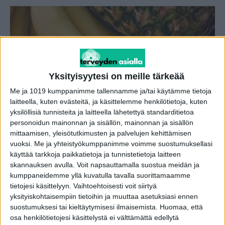
Yksityisyytesi on meille tärkeää
Me ja 1019 kumppanimme tallennamme ja/tai käytämme tietoja
laitteella, kuten evästeitä, ja käsittelemme henkilötietoja, kuten
yksilöllisiä tunnisteita ja laitteella lähetettyä standarditietoa
Vertailimme appelsiinia, banaania, kiiviä ja
personoidun mainonnan ja sisällön, mainonnan ja sisällön
muita – yllättääkö että tämä olikin...
mittaamisen, yleisötutkimusten ja palvelujen kehittämisen
vuoksi.
Me ja yhteistyökumppanimme voimme suostumuksellasi
toimitus
-
3.10.2024
käyttää tarkkoja paikkatietoja ja tunnistetietoja laitteen
skannauksen avulla. Voit napsauttamalla suostua meidän ja
kumppaneidemme yllä kuvatulla tavalla suorittamaamme
tietojesi käsittelyyn. Vaihtoehtoisesti voit siirtyä
yksityiskohtaisempiin tietoihin ja muuttaa asetuksiasi ennen
suostumuksesi tai kieltäytymisesi ilmaisemista.
Huomaa, että
osa henkilötietojesi käsittelystä ei välttämättä edellytä