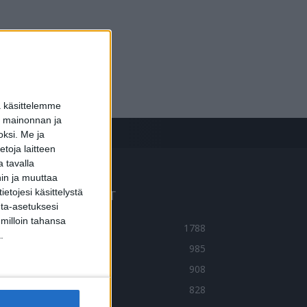
a käsittelemme
dun mainonnan ja
oksi.
Me ja
toja laitteen
 tavalla
hin ja muuttaa
etojesi käsittelystä
UOSITUIMMAT OSIOT
inta-asetuksesi
 milloin tahansa
UTISET
1788
.
LMIÖT
985
ERVEYDENTEKIJÄT
908
MA TARINA
828