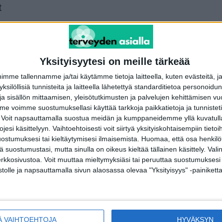
t
Yksityisyytesi on meille tärkeää
me tallennamme ja/tai käytämme tietoja laitteella, kuten evästeitä, j
 yksilöllisiä tunnisteita ja laitteella lähetettyä standarditietoa personoi
a sisällön mittaamisen, yleisötutkimusten ja palvelujen kehittämisen vu
 voimme suostumuksellasi käyttää tarkkoja paikkatietoja ja tunnistetie
 Voit napsauttamalla suostua meidän ja kumppaneidemme yllä kuvatulla
esi käsittelyyn. Vaihtoehtoisesti voit siirtyä yksityiskohtaisempiin tietoi
ostumuksesi tai kieltäytymisesi ilmaisemista.
Huomaa, että osa henkilöti
POIMITUT PALAT
S
tä suostumustasi, mutta sinulla on oikeus kieltää tällainen käsittely. Val
erkkosivustoa. Voit muuttaa mieltymyksiäsi tai peruuttaa suostumuksesi
Tukes: Happihoitoja on tarjottu
U
stolle ja napsauttamalla sivun alaosassa olevaa "Yksityisyys" -painiketta
vaarallisin tavoin
I
23.8.2025
T
O
Poliisi varoittaa
koronahuijauksesta Suomessa!
Ä VAIHTOEHTOJA
HYVÄKSYN