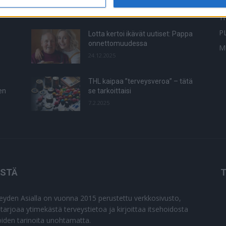
T
15.3.2020
Y
P
Lotta kertoi ikävät uutiset: Pappa
onnettomuudessa
M
24.12.2025
THL kaipaa ”terveysveroa” – tätä
en
se tarkoittaisi
7.2.2025
ISTÄ
T
eyden Asialla on vuonna 2015 perustettu verkkosivusto,
 tarjoaa ytimekästä terveystietoa ja kirjoittaa itsehoidosta
joiden tarinoita unohtamatta.