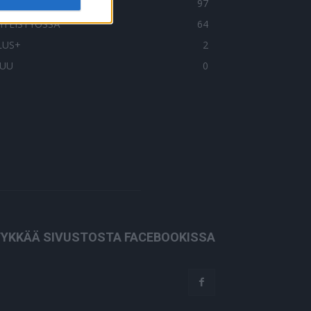
OIMITUKSEN POIMINTA
97
HTEISTYÖSSÄ
64
LUS+
2
UU
0
YKKÄÄ SIVUSTOSTA FACEBOOKISSA