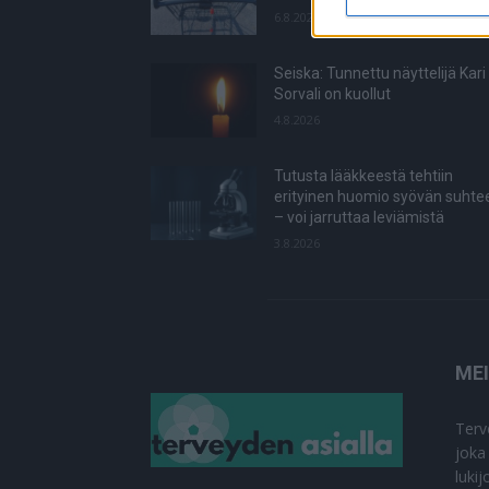
6.8.2026
Seiska: Tunnettu näyttelijä Kari
Sorvali on kuollut
4.8.2026
Tutusta lääkkeestä tehtiin
erityinen huomio syövän suhte
– voi jarruttaa leviämistä
3.8.2026
ME
Terv
joka
luki