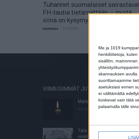
Tuhannet suomalaiset sairastava
FH-tautia tietämättään – mistä
siinä on kysymys?
toimitus
-
11.9.2019
Me ja 1019 kumppanim
henkilötietoja, kuten
sisällön, mainonnan j
yhteistyökumppanimme
skannauksen avulla.
suorittamaamme tietoj
asetuksiasi ennen su
VIIMEISIMMÄT JUTUT
ei välttämättä edelly
koskevat vain tätä v
Matti Wacklin kuollut syöpään
palaamalla tälle sivu
6.8.2026
Tätä salaattia ei saa syödä –
sisältää torjuntajäämää
LISÄ