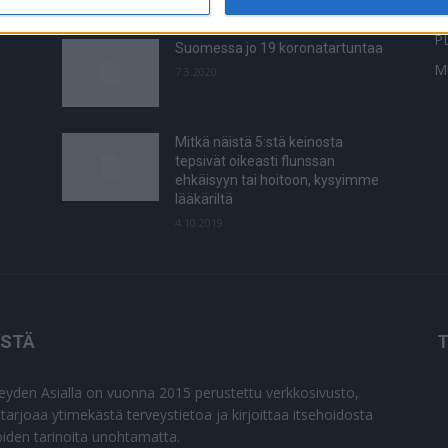
Y
2.11.2021
P
Suomessa jo 19 koronatartuntaa
M
7.3.2020
Mitkä näistä 5:stä keinosta
tepsivät oikeasti flunssan
ehkäisyyn tai hoitoon, kysyimme
lääkäriltä
4.10.2019
ISTÄ
T
eyden Asialla on vuonna 2015 perustettu verkkosivusto,
 tarjoaa ytimekästä terveystietoa ja kirjoittaa itsehoidosta
joiden tarinoita unohtamatta.