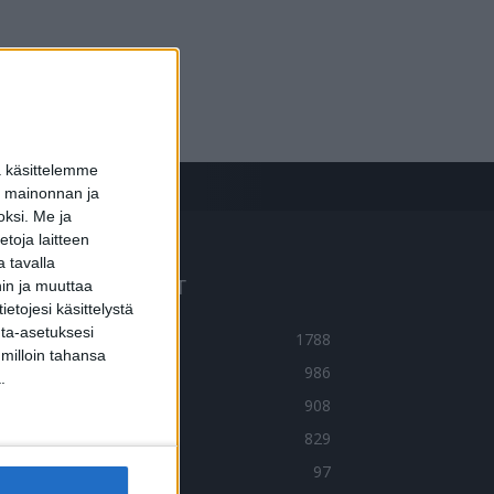
a käsittelemme
dun mainonnan ja
oksi.
Me ja
toja laitteen
 tavalla
UOSITUIMMAT OSIOT
hin ja muuttaa
etojesi käsittelystä
inta-asetuksesi
UTISET
1788
 milloin tahansa
LMIÖT
986
.
ERVEYDENTEKIJÄT
908
MA TARINA
829
OIMITUKSEN POIMINTA
97