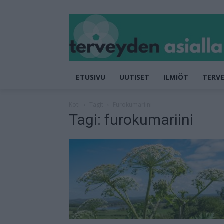
ETUSIVU
UUTISET
ILMIÖT
TERVE
Koti
Tagit
Furokumariini
Tagi: furokumariini