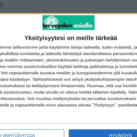
ö
Yksityisyytesi on meille tärkeää
me tallennamme ja/tai käytämme tietoja laitteella, kuten evästeitä, j
 yksilöllisiä tunnisteita ja laitteella lähetettyä standarditietoa personoi
a sisällön mittaamisen, yleisötutkimusten ja palvelujen kehittämisen vu
 voimme suostumuksellasi käyttää tarkkoja paikkatietoja ja tunnistetie
 Voit napsauttamalla suostua meidän ja kumppaneidemme yllä kuvatulla
POIMITUT PALAT
S
esi käsittelyyn. Vaihtoehtoisesti voit siirtyä yksityiskohtaisempiin tietoi
ostumuksesi tai kieltäytymisesi ilmaisemista.
Huomaa, että osa henkilöti
tä suostumustasi, mutta sinulla on oikeus kieltää tällainen käsittely. Val
Koronavirusta löytyi Helsingin ja
U
Turun jätevesistä
erkkosivustoa. Voit muuttaa mieltymyksiäsi tai peruuttaa suostumuksesi
I
stolle ja napsauttamalla sivun alaosassa olevaa "Yksityisyys" -painiketta
2.6.2020
T
O
Uusi raportti paljastaa
tkö
kouluikäisten poikien painosta
T
huolestuttavan asian
Ä VAIHTOEHTOJA
HYVÄKSYN