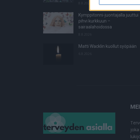
8.8.2026
Kymppitonni-juontajalla juuttui
pihvi kurkkuun –
sairaalahoidossa
8.8.2026
Matti Wacklin kuollut syöpään
6.8.2026
ME
Terv
joka
luki