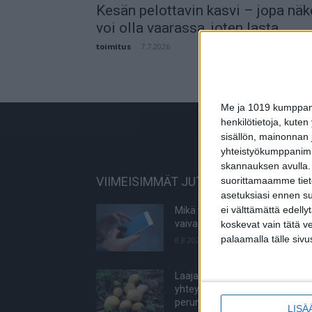
Kesän pelottavin kasvi – jopa näk
voi olla vaarassa, joten lasta...
toimitus
-
7.7.2026
Me ja 1019 kumppanim
henkilötietoja, kuten
sisällön, mainonnan j
yhteistyökumppanimme
skannauksen avulla.
VIIMEISIMMÄT JUTUT
suorittamaamme tietoj
asetuksiasi ennen su
ei välttämättä edelly
Mikä varsinkin miehiä oikein
vaivaa Facebookissa?
koskevat vain tätä v
palaamalla tälle sivu
8.8.2026
Laaja tutkimus löysi selvän
yhteyden diabetesriskiin – syö
perunasi näin?
LISÄ