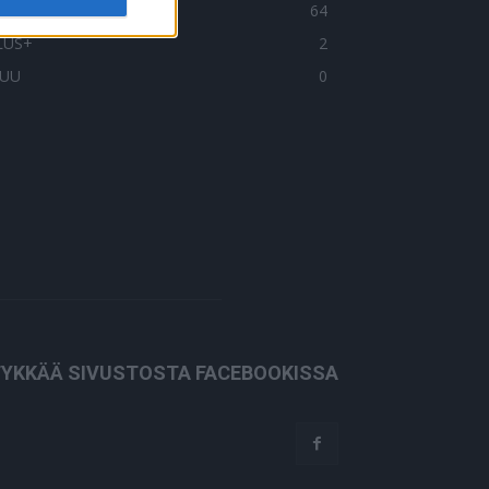
HTEISTYÖSSÄ
64
LUS+
2
UU
0
YKKÄÄ SIVUSTOSTA FACEBOOKISSA