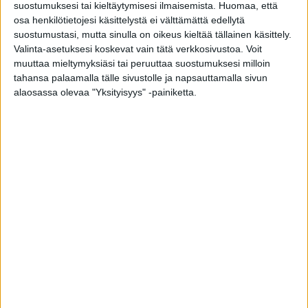
suostumuksesi tai kieltäytymisesi ilmaisemista.
Huomaa, että
osa henkilötietojesi käsittelystä ei välttämättä edellytä
suostumustasi, mutta sinulla on oikeus kieltää tällainen käsittely.
Valinta-asetuksesi koskevat vain tätä verkkosivustoa. Voit
Nyt avattiin gyne-chat – ketä ja missä
muuttaa mieltymyksiäsi tai peruuttaa suostumuksesi milloin
tarkoituksessa se palvelee?
tahansa palaamalla tälle sivustolle ja napsauttamalla sivun
alaosassa olevaa "Yksityisyys" -painiketta.
toimitus
-
25.6.2024
Asiantuntija: ”Gynekologilla vuosittain
käyminen voi jopa lisätä terveysriskiä”