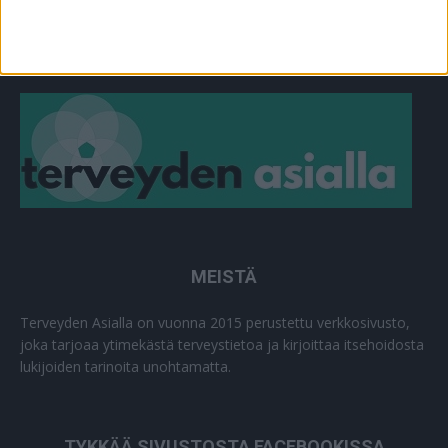
MEISTÄ
Terveyden Asialla on vuonna 2015 perustettu verkkosivusto,
joka tarjoaa ytimekästä terveystietoa ja kirjoittaa itsehoidosta
lukijoiden tarinoita unohtamatta.
TYKKÄÄ SIVUSTOSTA FACEBOOKISSA