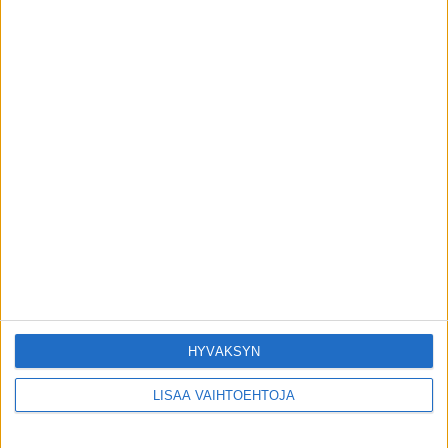
VIIMEISIMMÄT JUTUT
Matti Wacklin kuollut syöpään
6.8.2026
Tätä salaattia ei saa syödä – sisältää
torjuntajäämää
6.8.2026
Seiska: Tunnettu näyttelijä Kari Sorvali on
kuollut
4.8.2026
HYVÄKSYN
LISÄÄ VAIHTOEHTOJA
Tutusta lääkkeestä tehtiin erityinen
huomio syövän suhteen – voi jarruttaa