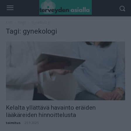
Koti
Tagit
Gynekologi
Tagi: gynekologi
Kelalta yllättävä havainto eräiden
lääkäreiden hinnoittelusta
toimitus
-
25.9.2025