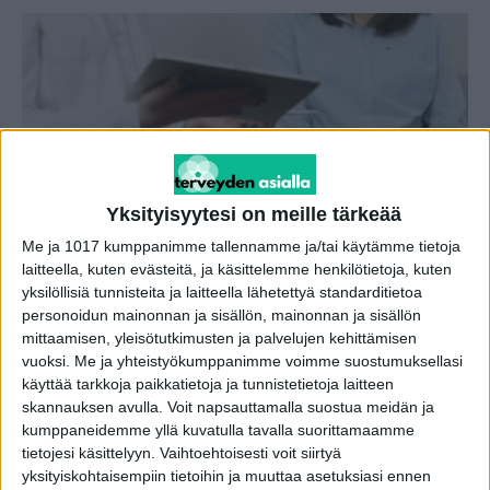
Yksityisyytesi on meille tärkeää
Me ja 1017 kumppanimme tallennamme ja/tai käytämme tietoja
Gynekologi: Papakoe ei yksinomaan riitä
laitteella, kuten evästeitä, ja käsittelemme henkilötietoja, kuten
toimitus
-
13.4.2025
yksilöllisiä tunnisteita ja laitteella lähetettyä standarditietoa
personoidun mainonnan ja sisällön, mainonnan ja sisällön
mittaamisen, yleisötutkimusten ja palvelujen kehittämisen
vuoksi.
Me ja yhteistyökumppanimme voimme suostumuksellasi
käyttää tarkkoja paikkatietoja ja tunnistetietoja laitteen
skannauksen avulla. Voit napsauttamalla suostua meidän ja
kumppaneidemme yllä kuvatulla tavalla suorittamaamme
tietojesi käsittelyyn. Vaihtoehtoisesti voit siirtyä
yksityiskohtaisempiin tietoihin ja muuttaa asetuksiasi ennen