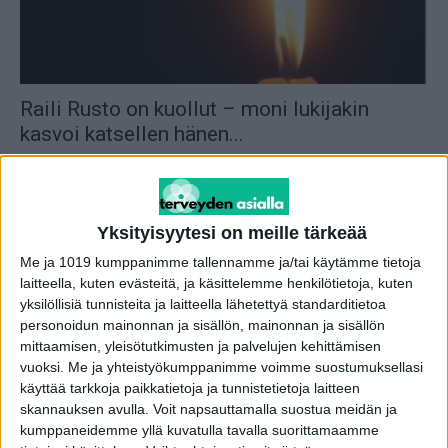
Raili Rusto on kuollut – moni lukijakin
kasvoi katsellen hänen...
toimitus
-
19.7.2026
Yksityisyytesi on meille tärkeää
Me ja 1019 kumppanimme tallennamme ja/tai käytämme tietoja
laitteella, kuten evästeitä, ja käsittelemme henkilötietoja, kuten
yksilöllisiä tunnisteita ja laitteella lähetettyä standarditietoa
personoidun mainonnan ja sisällön, mainonnan ja sisällön
mittaamisen, yleisötutkimusten ja palvelujen kehittämisen
vuoksi.
Me ja yhteistyökumppanimme voimme suostumuksellasi
käyttää tarkkoja paikkatietoja ja tunnistetietoja laitteen
skannauksen avulla. Voit napsauttamalla suostua meidän ja
Suomalainen rallilegenda on kuollut 62-
kumppaneidemme yllä kuvatulla tavalla suorittamaamme