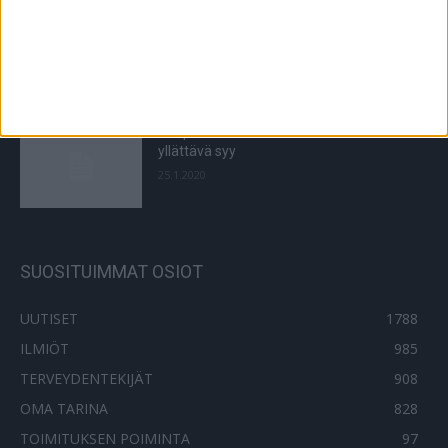
Kesäkuuman ABC – näin pärjäät
lämmössä
28.7.2019
Suupielet halkeilevat – siihen voi olla
yllättävä syy
25.1.2020
SUOSITUIMMAT OSIOT
UUTISET
1788
ILMIÖT
985
TERVEYDENTEKIJÄT
908
OMA TARINA
828
TOIMITUKSEN POIMINTA
97