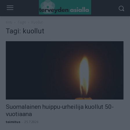
Koti
Tagit
Kuollut
Tagi: kuollut
Suomalainen huippu-urheilija kuollut 50-
vuotiaana
toimitus
-
25.7.2026