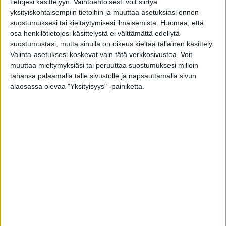
vuotiaana Jyväskylässä
tietojesi käsittelyyn. Vaihtoehtoisesti voit siirtyä
yksityiskohtaisempiin tietoihin ja muuttaa asetuksiasi ennen
toimitus
-
14.7.2026
suostumuksesi tai kieltäytymisesi ilmaisemista.
Huomaa, että
osa henkilötietojesi käsittelystä ei välttämättä edellytä
suostumustasi, mutta sinulla on oikeus kieltää tällainen käsittely.
Valinta-asetuksesi koskevat vain tätä verkkosivustoa. Voit
muuttaa mieltymyksiäsi tai peruuttaa suostumuksesi milloin
tahansa palaamalla tälle sivustolle ja napsauttamalla sivun
alaosassa olevaa "Yksityisyys" -painiketta.
Tv:n legendaarinen uutiskasvo on kuollut
tänään sairauskohtaukseen
toimitus
-
9.7.2026