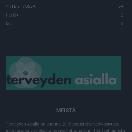
YHTEISTYÖSSÄ
64
PLUS+
2
MUU
0
MEISTÄ
Terveyden Asialla on vuonna 2015 perustettu verkkosivusto,
joka tarjoaa ytimekästä terveystietoa ja kirjoittaa itsehoidosta