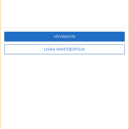
TAYS: Kellojen siirtämisellä havaittiin outo
vaikutus ikäihmisiin
toimitus
-
6.9.2022
HYVÄKSYN
LISÄÄ VAIHTOEHTOJA
Sähköpotkulaudoissa piilee
onnettomuuspommi – vain 3 prosenttia
käyttää kypärää
toimitus
-
24.6.2022