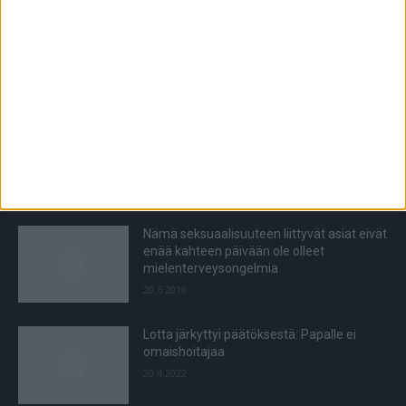
8.8.2026
POIMITUT PALAT
Ohikulkija elvytti sairauskohtauksen
saanutta, kukaan muu ei auttanut –
poliisilla on tärkeää asiaa
13.4.2021
Nämä seksuaalisuuteen liittyvät asiat eivät
enää kahteen päivään ole olleet
mielenterveysongelmia
20.6.2018
Lotta järkyttyi päätöksestä: Papalle ei
omaishoitajaa
20.4.2022