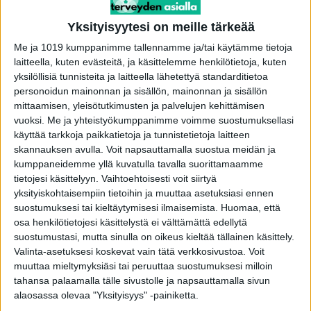
Uutta tietoa kylmähoidon merkityksestä
toimitus
-
8.7.2025
Yksityisyytesi on meille tärkeää
Me ja 1019 kumppanimme tallennamme ja/tai käytämme tietoja
laitteella, kuten evästeitä, ja käsittelemme henkilötietoja, kuten
yksilöllisiä tunnisteita ja laitteella lähetettyä standarditietoa
personoidun mainonnan ja sisällön, mainonnan ja sisällön
mittaamisen, yleisötutkimusten ja palvelujen kehittämisen
vuoksi.
Me ja yhteistyökumppanimme voimme suostumuksellasi
käyttää tarkkoja paikkatietoja ja tunnistetietoja laitteen
skannauksen avulla. Voit napsauttamalla suostua meidän ja
kumppaneidemme yllä kuvatulla tavalla suorittamaamme
tietojesi käsittelyyn. Vaihtoehtoisesti voit siirtyä
yksityiskohtaisempiin tietoihin ja muuttaa asetuksiasi ennen
Suosikkilaulaja ambulanssikyydillä
suostumuksesi tai kieltäytymisesi ilmaisemista.
Huomaa, että
sairaalaan
osa henkilötietojesi käsittelystä ei välttämättä edellytä
suostumustasi, mutta sinulla on oikeus kieltää tällainen käsittely.
toimitus
-
25.12.2024
Valinta-asetuksesi koskevat vain tätä verkkosivustoa. Voit
muuttaa mieltymyksiäsi tai peruuttaa suostumuksesi milloin
tahansa palaamalla tälle sivustolle ja napsauttamalla sivun
alaosassa olevaa "Yksityisyys" -painiketta.