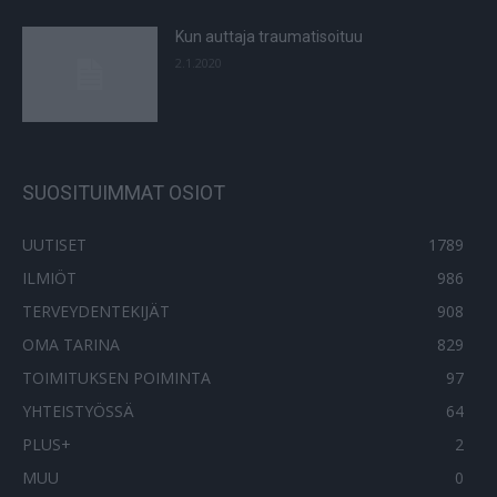
Kun auttaja traumatisoituu
2.1.2020
SUOSITUIMMAT OSIOT
UUTISET
1789
ILMIÖT
986
TERVEYDENTEKIJÄT
908
OMA TARINA
829
TOIMITUKSEN POIMINTA
97
YHTEISTYÖSSÄ
64
PLUS+
2
MUU
0