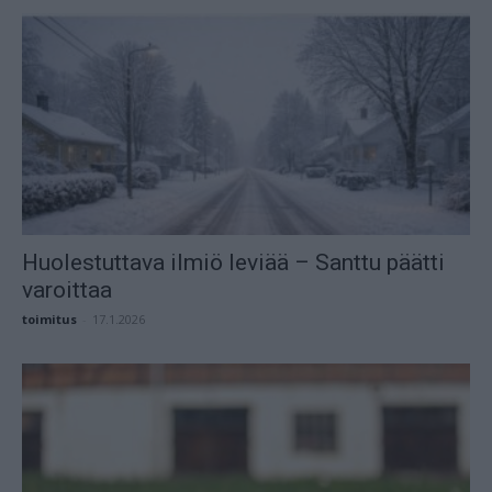
Huolestuttava ilmiö leviää – Santtu päätti
varoittaa
toimitus
-
17.1.2026