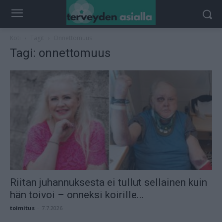
Koti
Tagit
Onnettomuus
Tagi: onnettomuus
Riitan juhannuksesta ei tullut sellainen kuin
hän toivoi – onneksi koirille...
toimitus
-
7.7.2026