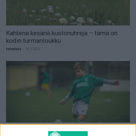
Kahtena kesänä kuolonuhreja – tämä on
kodin turmanloukku
toimitus
-
18.7.2025
Lapsi loukkaantui pelatessa, mitä tehdä?