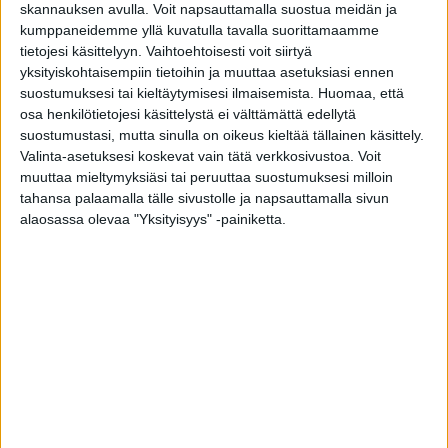
skannauksen avulla. Voit napsauttamalla suostua meidän ja
parodontiitin vakavuusaste korreloi
kumppaneidemme yllä kuvatulla tavalla suorittamaamme
aivoinfarktin vaikeusasteen kanssa.
tietojesi käsittelyyn. Vaihtoehtoisesti voit siirtyä
yksityiskohtaisempiin tietoihin ja muuttaa asetuksiasi ennen
suostumuksesi tai kieltäytymisesi ilmaisemista.
Huomaa, että
HUS Helsingin yliopistollisen sairaalan
osa henkilötietojesi käsittelystä ei välttämättä edellytä
neurologian erikoislääkäri ja dosentti Jukka
suostumustasi, mutta sinulla on oikeus kieltää tällainen käsittely.
Putaala kertoo, että tuntemattomista syistä
Valinta-asetuksesi koskevat vain tätä verkkosivustoa. Voit
johtuvien aivoinfarktien määrä on ollut kasvussa
muuttaa mieltymyksiäsi tai peruuttaa suostumuksesi milloin
tahansa palaamalla tälle sivustolle ja napsauttamalla sivun
viime vuosikymmeninä. Yliopistotutkija Susanna
alaosassa olevaa "Yksityisyys" -painiketta.
Paju Helsingin yliopistosta lisää, että vaikka
parodontiitin ja iskeemisen aivoinfarktin yhteys
on havaittu aikaisemmissa tutkimuksissa, suun
tulehdusten merkitys nuorilla, ilman perinteisiä
riskitekijöitä olevilla aivoinfarktipotilailla, on
jäänyt epäselväksi.
Mistä sitten on lopulta kyse? Siitä, että suun
bakteerien epäillään edesauttavan