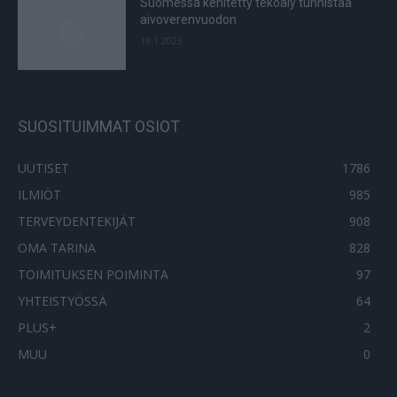
Suomessa kehitetty tekoäly tunnistaa
aivoverenvuodon
18.1.2023
SUOSITUIMMAT OSIOT
UUTISET
1786
ILMIÖT
985
TERVEYDENTEKIJÄT
908
OMA TARINA
828
TOIMITUKSEN POIMINTA
97
YHTEISTYÖSSÄ
64
PLUS+
2
MUU
0