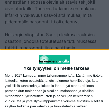
ennestään tiedossa olevia altistavia tekijöitä
aivoinfarktille. Tuoreen tutkimuksen mukaan
infarktin vakavuus kasvoi sitä mukaa, mitä
pidemmälle parodontiitti oli edennyt.
Helsingin yliopiston Suu- ja leukasairauksien
osaston johdolla toteutetussa tutkimuksessa
tutkittiin parodontiitin aiheuttamia
tulehdusmuutoksia ja hiljattain tehtyjä
hammashoitoja nuorilla aivoinfarktipotilailla.
Tutkimus kohdistui 20–50-vuotiaisiin, joiden
Yksityisyytesi on meille tärkeää
aivoinfarktiin ei löytynyt selkeää syytä
Me ja 1017 kumppanimme tallennamme ja/tai käytämme tietoja
tavanomaisista riskitekijöistä.
laitteella, kuten evästeitä, ja käsittelemme henkilötietoja, kuten
yksilöllisiä tunnisteita ja laitteella lähetettyä standarditietoa
personoidun mainonnan ja sisällön, mainonnan ja sisällön
Tutkimuksessa havaittiin, että parodontiitti oli
mittaamisen, yleisötutkimusten ja palvelujen kehittämisen
huomattavasti yleisempi aivoinfarktipotilailla
vuoksi.
Me ja yhteistyökumppanimme voimme suostumuksellasi
käyttää tarkkoja paikkatietoja ja tunnistetietoja laitteen
verrattuna terveisiin verrokkeihin. Lisäksi