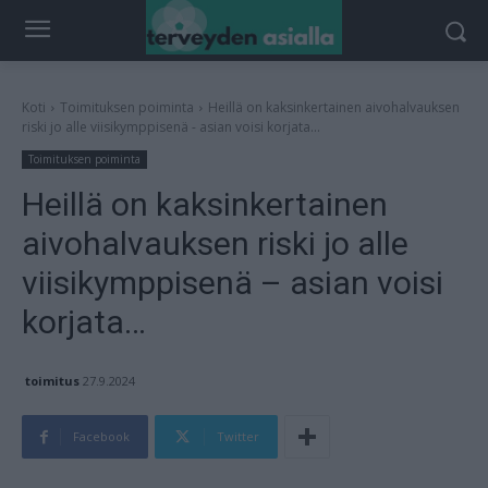
Koti
Toimituksen poiminta
Heillä on kaksinkertainen aivohalvauksen
riski jo alle viisikymppisenä - asian voisi korjata...
Toimituksen poiminta
Heillä on kaksinkertainen
aivohalvauksen riski jo alle
viisikymppisenä – asian voisi
korjata…
toimitus
27.9.2024
Facebook
Twitter