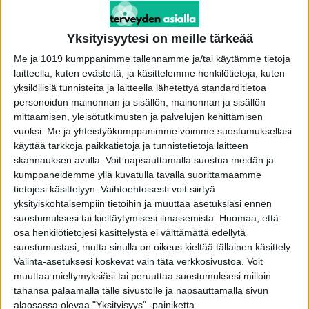
Yksityisyytesi on meille tärkeää
Me ja 1019 kumppanimme tallennamme ja/tai käytämme tietoja
laitteella, kuten evästeitä, ja käsittelemme henkilötietoja, kuten
yksilöllisiä tunnisteita ja laitteella lähetettyä standarditietoa
personoidun mainonnan ja sisällön, mainonnan ja sisällön
mittaamisen, yleisötutkimusten ja palvelujen kehittämisen
vuoksi.
Me ja yhteistyökumppanimme voimme suostumuksellasi
käyttää tarkkoja paikkatietoja ja tunnistetietoja laitteen
skannauksen avulla. Voit napsauttamalla suostua meidän ja
IS: Paavo Lipposen arki mullistui hetkessä:
kumppaneidemme yllä kuvatulla tavalla suorittamaamme
”En selviä yksin”
tietojesi käsittelyyn. Vaihtoehtoisesti voit siirtyä
toimitus
-
5.2.2025
yksityiskohtaisempiin tietoihin ja muuttaa asetuksiasi ennen
suostumuksesi tai kieltäytymisesi ilmaisemista.
Huomaa, että
osa henkilötietojesi käsittelystä ei välttämättä edellytä
suostumustasi, mutta sinulla on oikeus kieltää tällainen käsittely.
Valinta-asetuksesi koskevat vain tätä verkkosivustoa. Voit
muuttaa mieltymyksiäsi tai peruuttaa suostumuksesi milloin
tahansa palaamalla tälle sivustolle ja napsauttamalla sivun
alaosassa olevaa "Yksityisyys" -painiketta.