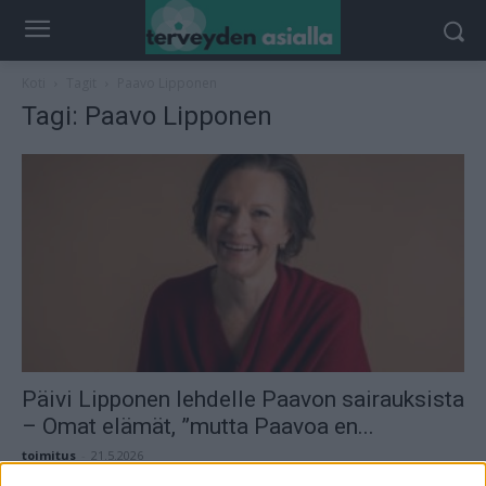
Koti
Tagit
Paavo Lipponen
Tagi: Paavo Lipponen
Päivi Lipponen lehdelle Paavon sairauksista
– Omat elämät, ”mutta Paavoa en...
toimitus
-
21.5.2026