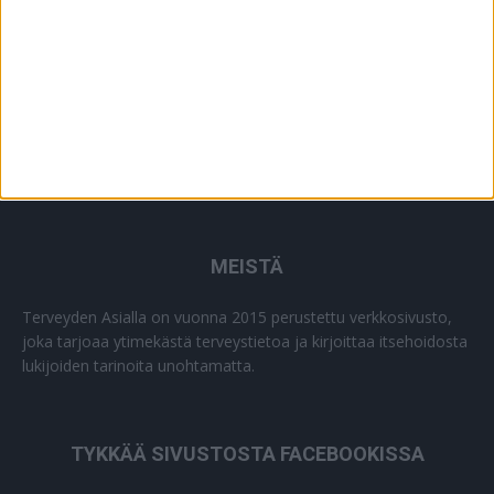
MEISTÄ
Terveyden Asialla on vuonna 2015 perustettu verkkosivusto,
joka tarjoaa ytimekästä terveystietoa ja kirjoittaa itsehoidosta
lukijoiden tarinoita unohtamatta.
TYKKÄÄ SIVUSTOSTA FACEBOOKISSA