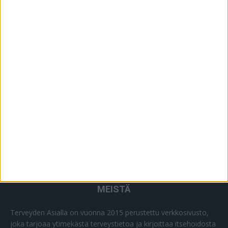
YHTEISTYÖSSÄ
64
PLUS+
2
MUU
0
MEISTÄ
Terveyden Asialla on vuonna 2015 perustettu verkkosivusto,
joka tarjoaa ytimekästä terveystietoa ja kirjoittaa itsehoidosta