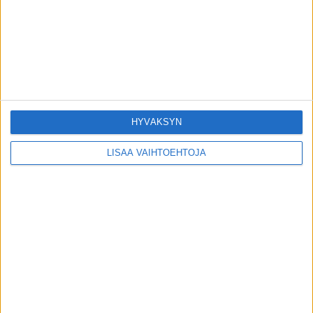
Tiesitkö sinä tästä ilmaisesta
puhelinnumerosta – saat apua kiireellisiin
terveysongelmiin
20.5.2021
Metsästyskausi – miten lintuinfluenssa
pitää huomioida?
2.8.2023
HYVÄKSYN
LISÄÄ VAIHTOEHTOJA
SUOSITUIMMAT OSIOT
UUTISET
1789
ILMIÖT
986
TERVEYDENTEKIJÄT
908
OMA TARINA
830
TOIMITUKSEN POIMINTA
97