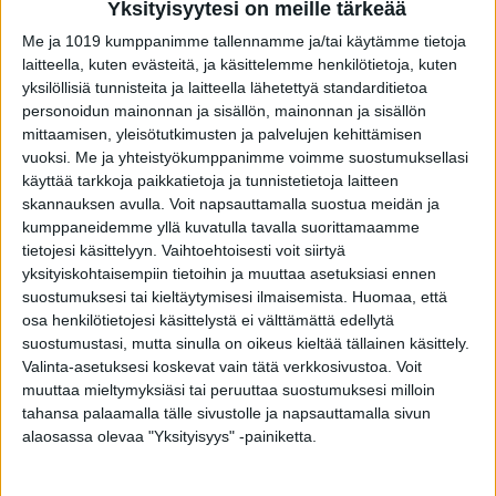
Yksityisyytesi on meille tärkeää
Me ja 1019 kumppanimme tallennamme ja/tai käytämme tietoja
laitteella, kuten evästeitä, ja käsittelemme henkilötietoja, kuten
yksilöllisiä tunnisteita ja laitteella lähetettyä standarditietoa
personoidun mainonnan ja sisällön, mainonnan ja sisällön
mittaamisen, yleisötutkimusten ja palvelujen kehittämisen
VIIMEISIMMÄT JUTUT
vuoksi.
Me ja yhteistyökumppanimme voimme suostumuksellasi
käyttää tarkkoja paikkatietoja ja tunnistetietoja laitteen
Ministeri Poutala vakavassa
skannauksen avulla. Voit napsauttamalla suostua meidän ja
onnettomuudessa
kumppaneidemme yllä kuvatulla tavalla suorittamaamme
9.8.2026
tietojesi käsittelyyn. Vaihtoehtoisesti voit siirtyä
yksityiskohtaisempiin tietoihin ja muuttaa asetuksiasi ennen
suostumuksesi tai kieltäytymisesi ilmaisemista.
Huomaa, että
osa henkilötietojesi käsittelystä ei välttämättä edellytä
Sunnuntain yllätysarvonnan voittaja
suostumustasi, mutta sinulla on oikeus kieltää tällainen käsittely.
9.8.2026
Valinta-asetuksesi koskevat vain tätä verkkosivustoa. Voit
muuttaa mieltymyksiäsi tai peruuttaa suostumuksesi milloin
tahansa palaamalla tälle sivustolle ja napsauttamalla sivun
alaosassa olevaa "Yksityisyys" -painiketta.
Uusi suomalaistutkimus: Kenellä
rintasyöpä etenee rajummin?
9.8.2026