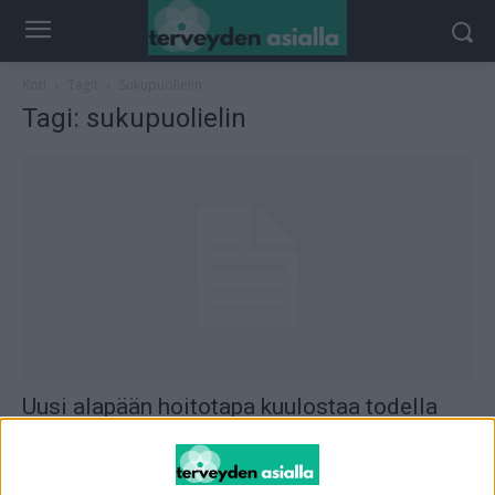
Koti
Tagit
Sukupuolielin
Tagi: sukupuolielin
Uusi alapään hoitotapa kuulostaa todella
hurjalta!
toimitus
-
20.2.2017