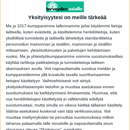
Yksityisyytesi on meille tärkeää
Me ja 1017 kumppanimme tallennamme ja/tai käytämme tietoja
laitteella, kuten evästeitä, ja käsittelemme henkilötietoja, kuten
yksilöllisiä tunnisteita ja laitteella lähetettyä standarditietoa
personoidun mainonnan ja sisällön, mainonnan ja sisällön
mittaamisen, yleisötutkimusten ja palvelujen kehittämisen
vuoksi.
Me ja yhteistyökumppanimme voimme suostumuksellasi
käyttää tarkkoja paikkatietoja ja tunnistetietoja laitteen
Sydänviikolla Sydänmerkin
skannauksen avulla. Voit napsauttamalla suostua meidän ja
kumppaneidemme yllä kuvatulla tavalla suorittamaamme
ruokareseptipankki tutuksi – ilmaiseksi yli
tietojesi käsittelyyn. Vaihtoehtoisesti voit siirtyä
600 reseptiä
yksityiskohtaisempiin tietoihin ja muuttaa asetuksiasi ennen
toimitus
-
12.5.2022
suostumuksesi tai kieltäytymisesi ilmaisemista.
Huomaa, että
osa henkilötietojesi käsittelystä ei välttämättä edellytä
suostumustasi, mutta sinulla on oikeus kieltää tällainen käsittely.
Valinta-asetuksesi koskevat vain tätä verkkosivustoa. Voit
muuttaa mieltymyksiäsi tai peruuttaa suostumuksesi milloin
tahansa palaamalla tälle sivustolle ja napsauttamalla sivun
alaosassa olevaa "Yksityisyys" -painiketta.