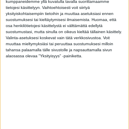
kumppaneidemme yllä kuvatulla tavalla suorittamaamme
tukevia vaikutuksia. Tutkimuksen tulokset
tietojesi käsittelyyn. Vaihtoehtoisesti voit siirtyä
lisäävät ymmärrystä siitä, kuinka erilaiset
yksityiskohtaisempiin tietoihin ja muuttaa asetuksiasi ennen
aktiviteetit voivat muokata kognitiota myös
suostumuksesi tai kieltäytymisesi ilmaisemista.
Huomaa, että
osa henkilötietojesi käsittelystä ei välttämättä edellytä
myöhemmällä iällä, tohtorikoulutettava
Emmi
suostumustasi, mutta sinulla on oikeus kieltää tällainen käsittely.
Pentikäinen
kertoo.
Valinta-asetuksesi koskevat vain tätä verkkosivustoa. Voit
muuttaa mieltymyksiäsi tai peruuttaa suostumuksesi milloin
tahansa palaamalla tälle sivustolle ja napsauttamalla sivun
Pitkään kuorossa laulaneet hitsautuivat
alaosassa olevaa "Yksityisyys" -painiketta.
tiiviimmin yhteen
Tutkimuksessa selvitettiin myös kuorolaulun
mahdollisia hyötyjä ikääntyneiden
emotionaaliseen ja sosiaaliseen hyvinvointiin.
Kyselyistä havaittiin, että pidempään, yli
kymmenen vuotta, kuorolaulua harrastaneet
kokivat suurempaa sosiaalista
yhteenkuuluvuutta kuin vähemmän aikaa