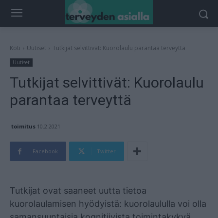
Koti
Uutiset
Tutkijat selvittivät: Kuorolaulu parantaa terveyttä
Uutiset
Tutkijat selvittivät: Kuorolaulu
parantaa terveyttä
toimitus
10.2.2021
Facebook
Twitter
Mainos
Tutkijat ovat saaneet uutta tietoa
kuorolaulamisen hyödyistä: kuorolaululla voi olla
samansuuntaisia kognitiivista toimintakykyä