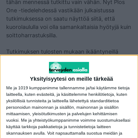
tähän mennessä tutkittu vain vähän. Nyt Plos
One -tiedelehdessä vastikään julkaistussa
tutkimuksessa on saatu näyttöä siitä, että
kuorolaululla voi olla samankaltaisia hyötyjä kuin
soittoharrastuksilla.
Tutkimuksen tulosten mukaan ikääntyneillä
kuorolaulajilla kielellinen sujuvuus oli parempi
kuin verrokkiryhmällä, jonka henkilöt eivät
harrastaneet kuorolaulua. Kielellinen sujuvuus
Yksityisyytesi on meille tärkeää
heijastelee parempaa kognitiivista joustavuutta.
Me ja 1019 kumppanimme tallennamme ja/tai käytämme tietoja
laitteella, kuten evästeitä, ja käsittelemme henkilötietoja, kuten
– Tämä tukee tuloksia, joita on aiemmin saatu
yksilöllisiä tunnisteita ja laitteella lähetettyä standarditietoa
personoidun mainonnan ja sisällön, mainonnan ja sisällön
soittoharrastusten vaikutuksista ikääntyneiden
mittaamisen, yleisötutkimusten ja palvelujen kehittämisen
kognitiiviseen toimintakykyyn ja antaa viitteitä
vuoksi.
Me ja yhteistyökumppanimme voimme suostumuksellasi
siitä, että myös kuorolaululla voi olla
käyttää tarkkoja paikkatietoja ja tunnistetietoja laitteen
skannauksen avulla. Voit napsauttamalla suostua meidän ja
ikääntyneiden kognitiivista toimintakykyä