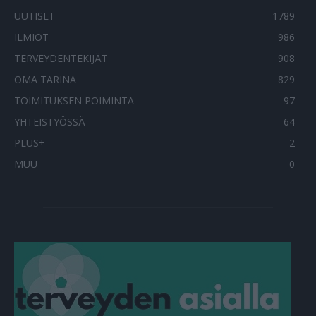
UUTISET
1789
ILMIÖT
986
TERVEYDENTEKIJÄT
908
OMA TARINA
829
TOIMITUKSEN POIMINTA
97
YHTEISTYÖSSÄ
64
PLUS+
2
MUU
0