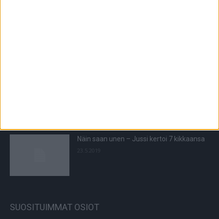
Hiusoperaatio turvotti pään – video ei ole
herkille
15.11.2024
Nainen sai sairauskohtauksen kaupassa, ei
autettu: ”Miten näin voi käydä?”
28.3.2023
Näin saan unen – Jussi kertoi 7 kikkaansa
23.5.2019
SUOSITUIMMAT OSIOT