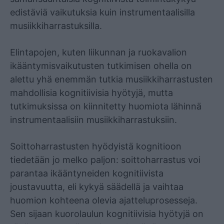
edistäviä vaikutuksia kuin instrumentaalisilla
musiikkiharrastuksilla.
Elintapojen, kuten liikunnan ja ruokavalion
ikääntymisvaikutusten tutkimisen ohella on
alettu yhä enemmän tutkia musiikkiharrastusten
mahdollisia kognitiivisia hyötyjä, mutta
tutkimuksissa on kiinnitetty huomiota lähinnä
instrumentaalisiin musiikkiharrastuksiin.
Soittoharrastusten hyödyistä kognitioon
tiedetään jo melko paljon: soittoharrastus voi
parantaa ikääntyneiden kognitiivista
joustavuutta, eli kykyä säädellä ja vaihtaa
huomion kohteena olevia ajatteluprosesseja.
Sen sijaan kuorolaulun kognitiivisia hyötyjä on