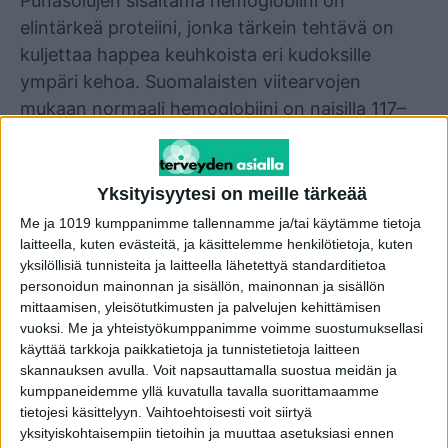
Punasolujen sisältämä hemoglobiini on
elintärkeä proteiini, jonka tärkein tehtävä on
kuljettaa happea keuhkoista eri kudoksille
ympäri kehoa. Suomalaisten viitearvojen
mukaan normaali hemoglobiini on naisilla 117–
155 g/l ja miehillä 134–167 g/l.
– Normaalin vaihteluväli on siis melko laaja, ja
Yksityisyytesi on meille tärkeää
aiemmat tutkimukset ovatkin vihjanneet, että
Me ja 1019 kumppanimme tallennamme ja/tai käytämme tietoja
normaalin rajoissa oleva, mutta vaihteluvälin
laitteella, kuten evästeitä, ja käsittelemme henkilötietoja, kuten
yksilöllisiä tunnisteita ja laitteella lähetettyä standarditietoa
matalammassa päässä oleva hemoglobiiniarvo
personoidun mainonnan ja sisällön, mainonnan ja sisällön
voi olla eduksi terveydelle, kertoo
mittaamisen, yleisötutkimusten ja palvelujen kehittämisen
tutkijatohtori Jooa Norha Turun yliopistosta.
vuoksi.
Me ja yhteistyökumppanimme voimme suostumuksellasi
käyttää tarkkoja paikkatietoja ja tunnistetietoja laitteen
skannauksen avulla. Voit napsauttamalla suostua meidän ja
kumppaneidemme yllä kuvatulla tavalla suorittamaamme
Vaativia tutkimuksia tehtiin
tietojesi käsittelyyn. Vaihtoehtoisesti voit siirtyä
yksityiskohtaisempiin tietoihin ja muuttaa asetuksiasi ennen