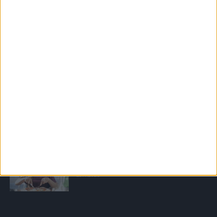
vaaranpaikkaa!
27.1.2021
Kevätaurinko on petollinen ihollesi – tässä
kaikki mitä sinun pitää tietää
28.4.2017
Kuntosaliohjeita saa nyt täysin ilmaiseksi!
9.12.2021
Painoni ei laske yrityksistä huolimatta – 7
vinkkiä
29.1.2025