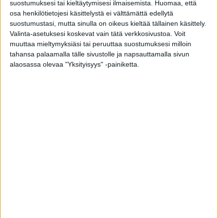
suostumuksesi tai kieltäytymisesi ilmaisemista.
Huomaa, että
Tuoreessa tutkimuksessa tutkijat mittasivat 64
osa henkilötietojesi käsittelystä ei välttämättä edellytä
aikuisen hemoglobiiniarvot ja kartoittivat laajasti
suostumustasi, mutta sinulla on oikeus kieltää tällainen käsittely.
heidän aineenvaihduntaansa sekä sydän- ja
Valinta-asetuksesi koskevat vain tätä verkkosivustoa. Voit
muuttaa mieltymyksiäsi tai peruuttaa suostumuksesi milloin
verisuoniterveyttään.
tahansa palaamalla tälle sivustolle ja napsauttamalla sivun
alaosassa olevaa "Yksityisyys" -painiketta.
– Havaitsimme, että matalampi
hemoglobiinipitoisuus oli yhteydessä erityisesti
parempaan sokeriaineenvaihduntaan mutta
myös fyysiseen kuntoon, sydänterveyteen ja
vähäisempään maksan rasvoittumiseen, Norha
kertoo.
Tutkijat huomauttavat, että vaikka tutkittavia
olikin vain rajallinen määrä, tutkimuksen
luotettavuutta lisäävät seuranta-asetelma ja
tutkittaville tehdyt vaativat kuvantamis- ja
laboratoriotutkimukset.