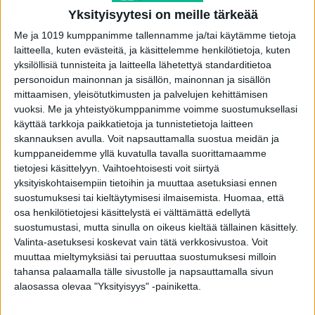
Yksityisyytesi on meille tärkeää
3. Vaihda istuma-asentoa työpäivän aikana
Me ja 1019 kumppanimme tallennamme ja/tai käytämme tietoja
laitteella, kuten evästeitä, ja käsittelemme henkilötietoja, kuten
yksilöllisiä tunnisteita ja laitteella lähetettyä standarditietoa
-Oikaise selkärankasi vetämällä lapaluita taakse
personoidun mainonnan ja sisällön, mainonnan ja sisällön
yhteen ja vedä välillä leukaa sisään ikään kuin
mittaamisen, yleisötutkimusten ja palvelujen kehittämisen
kaksoisleuaksi, silloin myös niska ojentuu.
vuoksi.
Me ja yhteistyökumppanimme voimme suostumuksellasi
käyttää tarkkoja paikkatietoja ja tunnistetietoja laitteen
skannauksen avulla. Voit napsauttamalla suostua meidän ja
-Istu tuolin etureunalla, jolloin selän
kumppaneidemme yllä kuvatulla tavalla suorittamaamme
keskiasennon ylläpitäminen on helpompaa.
tietojesi käsittelyyn. Vaihtoehtoisesti voit siirtyä
yksityiskohtaisempiin tietoihin ja muuttaa asetuksiasi ennen
suostumuksesi tai kieltäytymisesi ilmaisemista.
Huomaa, että
-Nojaa hetkeksi työtasoon. Näin saat
osa henkilötietojesi käsittelystä ei välttämättä edellytä
useamman tukipisteen ja kuormitus selkään
suostumustasi, mutta sinulla on oikeus kieltää tällainen käsittely.
vähenee.
Valinta-asetuksesi koskevat vain tätä verkkosivustoa. Voit
muuttaa mieltymyksiäsi tai peruuttaa suostumuksesi milloin
tahansa palaamalla tälle sivustolle ja napsauttamalla sivun
4. Tarkista työtuolisi ja -pöytäsi säädöt.
alaosassa olevaa "Yksityisyys" -painiketta.