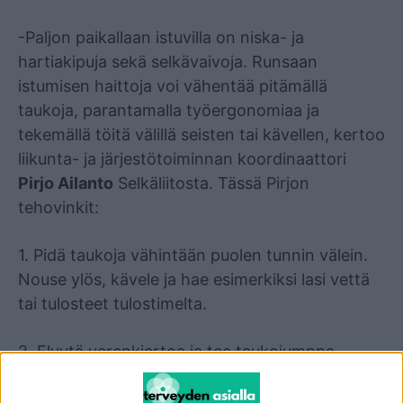
-Paljon paikallaan istuvilla on niska- ja
hartiakipuja sekä selkävaivoja. Runsaan
istumisen haittoja voi vähentää pitämällä
taukoja, parantamalla työergonomiaa ja
tekemällä töitä välillä seisten tai kävellen, kertoo
liikunta- ja järjestötoiminnan koordinaattori
Pirjo Ailanto
Selkäliitosta. Tässä Pirjon
tehovinkit:
1. Pidä taukoja vähintään puolen tunnin välein.
Nouse ylös, kävele ja hae esimerkiksi lasi vettä
tai tulosteet tulostimelta.
2. Elvytä verenkiertoa ja tee taukojumppa.
Yhdistä jumppa- tai venyttelyliikkeisiin syvään
hengittäminen.