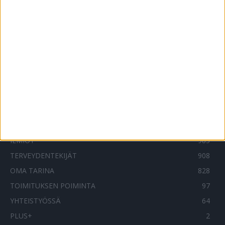
17.4.2021
Mies sai 10 koronapiikkiä – nyt asiaa
selvitetään
13.12.2021
SUOSITUIMMAT OSIOT
UUTISET
1788
ILMIÖT
985
TERVEYDENTEKIJÄT
908
OMA TARINA
828
TOIMITUKSEN POIMINTA
97
YHTEISTYÖSSÄ
64
PLUS+
2