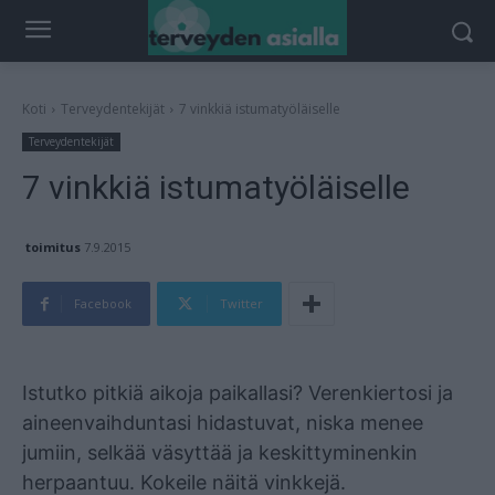
Koti
Terveydentekijät
7 vinkkiä istumatyöläiselle
Terveydentekijät
7 vinkkiä istumatyöläiselle
toimitus
7.9.2015
Facebook
Twitter
Mainos
Istutko pitkiä aikoja paikallasi? Verenkiertosi ja
aineenvaihduntasi hidastuvat, niska menee
jumiin, selkää väsyttää ja keskittyminenkin
herpaantuu. Kokeile näitä vinkkejä.