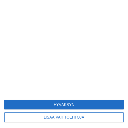
Terveydentekijät
Tiesitkö: tämä asia uidessa voi lisätä
rytmihäiriön riskiä
toimitus
-
22.6.2026
Terveydentekijät
Kuivuvatko iho ja silmät – vitamiinien ABC
toimitus
-
16.6.2026
Terveydentekijät
Entä jos näen samaa painajaista yhtä
uudelleen?
toimitus
-
14.6.2026
Terveydentekijät
HYVÄKSYN
LISÄÄ VAIHTOEHTOJA