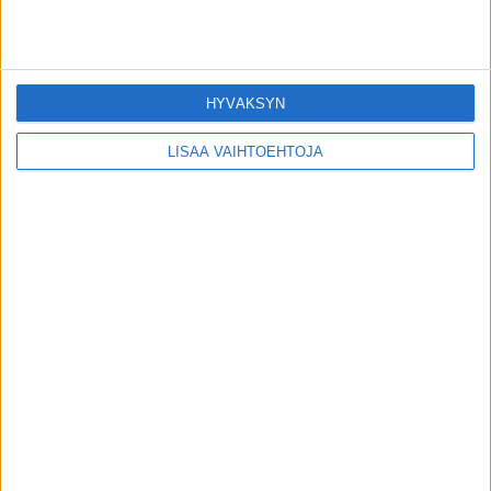
toimitus
-
6.8.2026
Uutiset
Seiska: Tunnettu näyttelijä Kari Sorvali on
HYVÄKSYN
kuollut
toimitus
-
4.8.2026
LISÄÄ VAIHTOEHTOJA
Uutiset
Tutusta lääkkeestä tehtiin erityinen
huomio syövän suhteen – voi jarruttaa
leviämistä
toimitus
-
3.8.2026
Uutiset
Seppo Sairanen on poissa
toimitus
-
1.8.2026
Uutiset
Tästä puurosta tuli nyt valmistajalta
varoitus