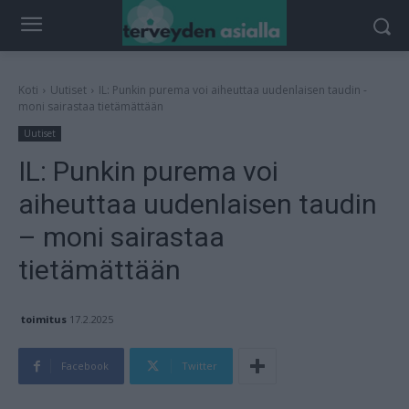
Koti
Uutiset
IL: Punkin purema voi aiheuttaa uudenlaisen taudin -
moni sairastaa tietämättään
Uutiset
IL: Punkin purema voi
aiheuttaa uudenlaisen taudin
– moni sairastaa
tietämättään
toimitus
17.2.2025
Facebook
Twitter