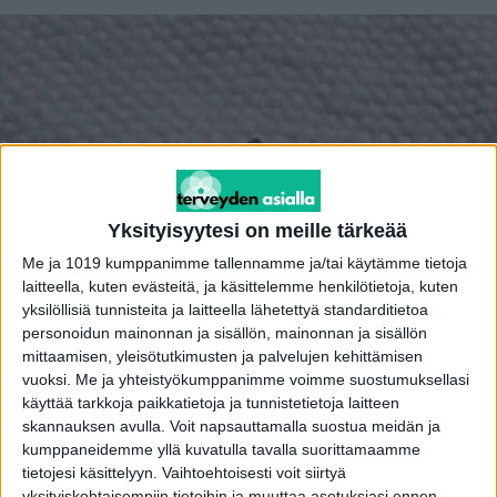
Yksityisyytesi on meille tärkeää
Me ja 1019 kumppanimme tallennamme ja/tai käytämme tietoja
laitteella, kuten evästeitä, ja käsittelemme henkilötietoja, kuten
yksilöllisiä tunnisteita ja laitteella lähetettyä standarditietoa
personoidun mainonnan ja sisällön, mainonnan ja sisällön
mittaamisen, yleisötutkimusten ja palvelujen kehittämisen
vuoksi.
Me ja yhteistyökumppanimme voimme suostumuksellasi
käyttää tarkkoja paikkatietoja ja tunnistetietoja laitteen
Mainos
skannauksen avulla. Voit napsauttamalla suostua meidän ja
Puutiaisen purema voi aiheuttaa borrelioosin ja
kumppaneidemme yllä kuvatulla tavalla suorittamaamme
tietojesi käsittelyyn. Vaihtoehtoisesti voit siirtyä
puutiaisaivokuumeen lisäksi myös harvinaisen
yksityiskohtaisempiin tietoihin ja muuttaa asetuksiasi ennen