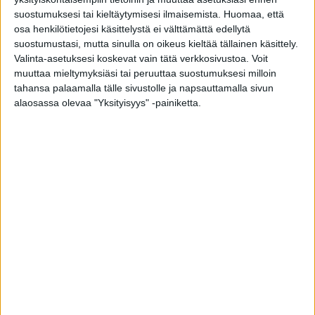
alfa-gal-oireyhtymän, kirjoittaa
Iltalehti.
suostumuksesi tai kieltäytymisesi ilmaisemista.
Huomaa, että
osa henkilötietojesi käsittelystä ei välttämättä edellytä
Yhdysvalloissa tautikeskus CDC arvioi, että jopa
suostumustasi, mutta sinulla on oikeus kieltää tällainen käsittely.
Valinta-asetuksesi koskevat vain tätä verkkosivustoa. Voit
450 000 ihmistä kärsii tästä tietynlaisesta
muuttaa mieltymyksiäsi tai peruuttaa suostumuksesi milloin
allergiasta, ja sen uskotaan yleistyvän.
tahansa palaamalla tälle sivustolle ja napsauttamalla sivun
alaosassa olevaa "Yksityisyys" -painiketta.
Ruotsissa tapauksia on todettu satoja, mutta
Suomessa ei ole kattavaa tutkimustietoa.
Turun yliopistollisen keskussairaalan dosentti,
allergologian erikoislääkäri Jussi Liippo arvioi
Iltalehdelle, että Suomessakin voi olla
sairastuneita, mutta moni ei ole tietoinen
allergiastaan.
Alfa-gal-oireyhtymä syntyy, kun punkin syljestä
elimistöön siirtyvä galaktoosi-alfa-1,3-