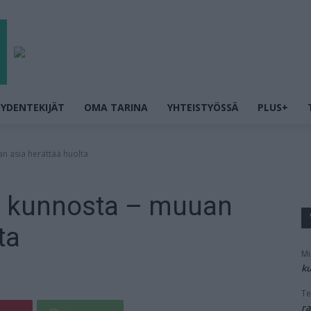
YDENTEKIJÄT
OMA TARINA
YHTEISTYÖSSÄ
PLUS+
n asia herättää huolta
an kunnosta – muuan
ta
Mi
ku
Te
ra