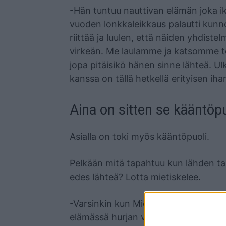
-Hän tuntuu nauttivan elämän joka ik
vuoden lonkkaleikkaus palautti kunnon
riittää ja luulen, että näiden yhdist
virkeän. Me laulamme ja katsomme tel
jopa pitäisikö hänen sinne lähteä. Ul
kanssa on tällä hetkellä erityisen ih
Aina on sitten se kääntöpu
Asialla on toki myös kääntöpuoli.
Pelkään mitä tapahtuu kun lähden t
edes lähteä? Lotta mietiskelee.
-Varsinkin kun Mielikki-päivätoimint
elämässä hurjan vähän. Se huolestut