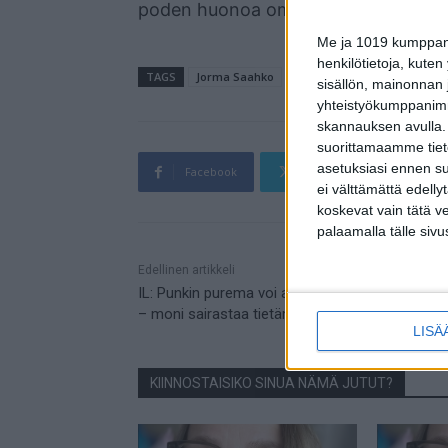
poden huonoa omatuntoa kun suunn
Me ja 1019 kumppanim
henkilötietoja, kuten
TAGS
Jorma Saahko
Lotta ja pappa
Lotta Saa
sisällön, mainonnan j
yhteistyökumppanimme
skannauksen avulla.
suorittamaamme tietoj
asetuksiasi ennen su
Facebook
Twitter
Pin
ei välttämättä edelly
koskevat vain tätä v
palaamalla tälle sivu
Mainos
Edellinen artikkeli
IL: Punkin purema voi aiheuttaa uudenlaisen ta
– moni sairastaa tietämättään
LISÄ
KIINNOSTAISIKO SINUA NÄMÄ JUTUT?