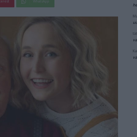
terest
WhatsApp
he
Ma
uu
tät
v
Ka
v