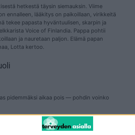
isestä hetkestä täysin siemauksin. Viime
 ennalleen, lääkitys on paikoillaan, virikkeitä
elmä tekee papasta hyväntuulisen, skarpin ja
kkarista Voice of Finlandia. Pappa pohtii
koillaan ja nauretaan paljon. Elämä papan
anaa, Lotta kertoo.
oli
aas pidemmäksi aikaa pois — pohdin voinko
a loppuu toukokuussa, virikkeitä on papan
taa enemmän kuin voin sanoin kuvailla, ja