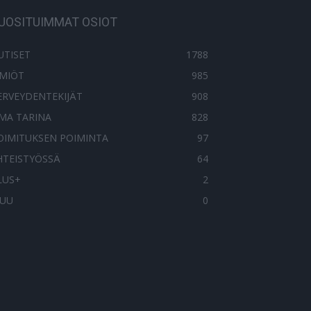
UOSITUIMMAT OSIOT
UTISET
1788
LMIÖT
985
ERVEYDENTEKIJÄT
908
MA TARINA
828
OIMITUKSEN POIMINTA
97
HTEISTYÖSSÄ
64
LUS+
2
UU
0