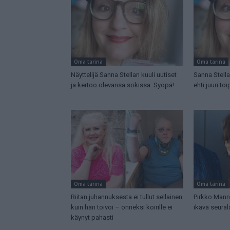
Oma tarina
Oma tarina
Näyttelijä Sanna Stellan kuuli uutiset
Sanna Stella
ja kertoo olevansa sokissa: Syöpä!
ehti juuri t
Oma tarina
Oma tarina
Riitan juhannuksesta ei tullut sellainen
Pirkko Manno
kuin hän toivoi – onneksi koirille ei
ikävä seurala
käynyt pahasti