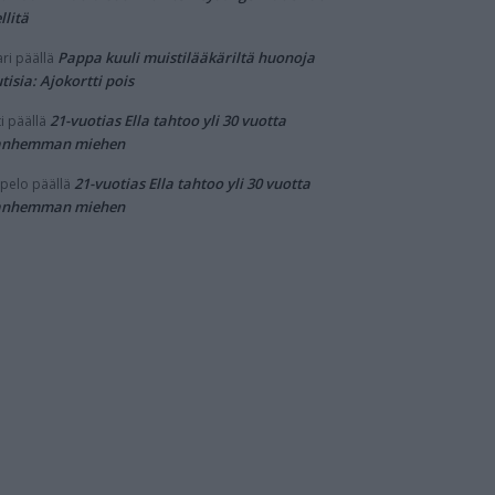
llitä
Pappa kuuli muistilääkäriltä huonoja
ri
päällä
tisia: Ajokortti pois
21-vuotias Ella tahtoo yli 30 vuotta
i
päällä
anhemman miehen
21-vuotias Ella tahtoo yli 30 vuotta
pelo
päällä
anhemman miehen