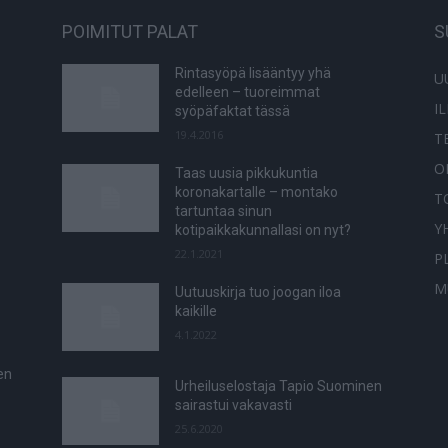
POIMITUT PALAT
S
Rintasyöpä lisääntyy yhä
U
edelleen – tuoreimmat
I
syöpäfaktat tässä
19.4.2016
T
O
Taas uusia pikkukuntia
koronakartalle – montako
T
tartuntaa sinun
Y
kotipaikkakunnallasi on nyt?
22.1.2021
P
M
Uutuuskirja tuo joogan iloa
kaikille
4.1.2022
en
Urheiluselostaja Tapio Suominen
sairastui vakavasti
25.6.2020