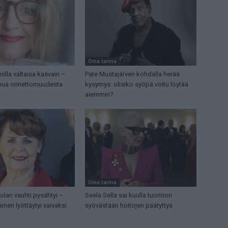
Oma tarina
nilla valtaisa kasvain –
Pate Mustajärven kohdalla herää
oipua onnettomuudesta
kysymys: olisiko syöpä voitu löytää
aiemmin?
Oma tarina
lan vauhti pysähtyi –
Seela Sella sai kuulla tuomion
inen lyöttäytyi vaivaksi
syövästään hoitojen päätyttyä