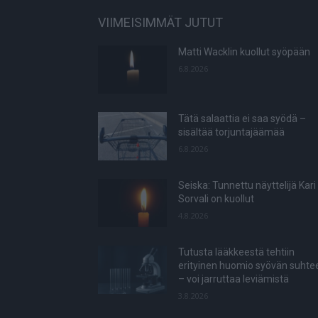
VIIMEISIMMÄT JUTUT
Matti Wacklin kuollut syöpään
6.8.2026
Tätä salaattia ei saa syödä –
sisältää torjuntajäämää
6.8.2026
Seiska: Tunnettu näyttelijä Kari
Sorvali on kuollut
4.8.2026
Tutusta lääkkeestä tehtiin
erityinen huomio syövän suhte
– voi jarruttaa leviämistä
3.8.2026