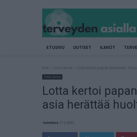
ETUSIVU
UUTISET
ILMIÖT
TERVE
Koti
Oma tarina
Lotta kertoi papan kunnosta - muua
Oma tarina
Lotta kertoi pap
asia herättää huol
toimitus
17.2.2025