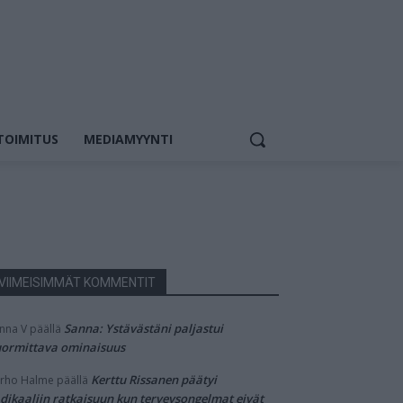
TOIMITUS
MEDIAMYYNTI
VIIMEISIMMÄT KOMMENTIT
Sanna: Ystävästäni paljastui
nna V
päällä
ormittava ominaisuus
Kerttu Rissanen päätyi
rho Halme
päällä
dikaaliin ratkaisuun kun terveysongelmat eivät