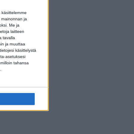
a käsittelemme
dun mainonnan ja
oksi.
Me ja
toja laitteen
 tavalla
hin ja muuttaa
etojesi käsittelystä
inta-asetuksesi
 milloin tahansa
.