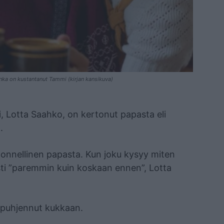
onka on kustantanut Tammi (kirjan kansikuva)
, Lotta Saahko, on kertonut papasta eli
.
ja onnellinen papasta. Kun joku kysyy miten
sti ”paremmin kuin koskaan ennen”, Lotta
puhjennut kukkaan.