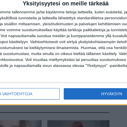
ittelen omia menoja ilman pappaa…
Yksityisyytesi on meille tärkeää
me tallennamme ja/tai käytämme tietoja laitteella, kuten evästeitä, j
 yksilöllisiä tunnisteita ja laitteella lähetettyä standarditietoa personoi
hko
a sisällön mittaamisen, yleisötutkimusten ja palvelujen kehittämisen vu
 voimme suostumuksellasi käyttää tarkkoja paikkatietoja ja tunnistetie
 Voit napsauttamalla suostua meidän ja kumppaneidemme yllä kuvatulla
esi käsittelyyn. Vaihtoehtoisesti voit siirtyä yksityiskohtaisempiin tietoi
ostumuksesi tai kieltäytymisesi ilmaisemista.
Huomaa, että osa henkilöti
terest
WhatsApp
tä suostumustasi, mutta sinulla on oikeus kieltää tällainen käsittely. Val
erkkosivustoa. Voit muuttaa mieltymyksiäsi tai peruuttaa suostumuksesi
stolle ja napsauttamalla sivun alaosassa olevaa "Yksityisyys" -painiketta
Seuraava artikkeli
udin
MN: Näyttelijä Sari Havaksen puoliso yllytti Saria
lääkäriin: löytyi syöpä
Ä VAIHTOEHTOJA
HYVÄKSYN