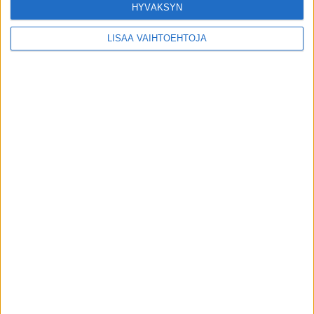
HYVÄKSYN
Liikahikoilun syy voi löytyä hermostosta –
Suomessa on jo reseptivoide, josta moni ei
LISÄÄ VAIHTOEHTOJA
tiedä
toimitus
-
30.7.2026
Uutiset
VIIMEISIMMÄT KOMMENTIT
Sanna: Ystävästäni paljastui kuormittava
Minna V
päällä
ominaisuus
Kerttu Rissanen päätyi radikaaliin ratkaisuun
Terho Halme
päällä
kun terveysongelmat eivät hellitä