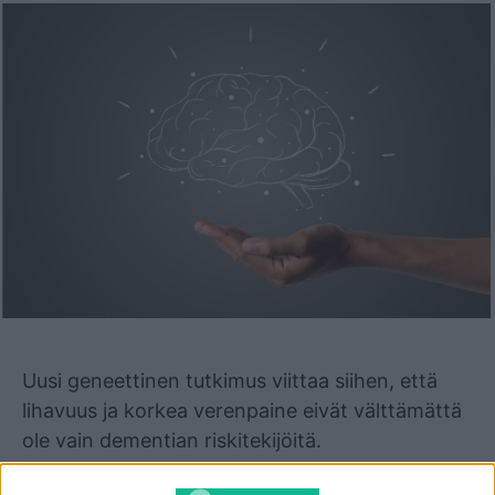
Mainos
Uusi geneettinen tutkimus viittaa siihen, että
lihavuus ja korkea verenpaine eivät välttämättä
ole vain dementian riskitekijöitä.