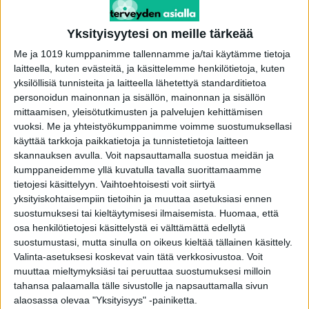
Ne voivat olla myös suoremmin mukana
sairauden synnyssä.
Yksityisyytesi on meille tärkeää
Me ja 1019 kumppanimme tallennamme ja/tai käytämme tietoja
Tutkimuksessa tarkasteltiin laajoja
laitteella, kuten evästeitä, ja käsittelemme henkilötietoja, kuten
väestöaineistoja Tanskasta ja Isosta-
yksilöllisiä tunnisteita ja laitteella lähetettyä standarditietoa
Britanniasta. Tutkijat selvittivät yhteyttä
personoidun mainonnan ja sisällön, mainonnan ja sisällön
mittaamisen, yleisötutkimusten ja palvelujen kehittämisen
perimän, korkeamman painoindeksin,
vuoksi.
Me ja yhteistyökumppanimme voimme suostumuksellasi
verenpaineen ja dementiariskin välillä.
käyttää tarkkoja paikkatietoja ja tunnistetietoja laitteen
skannauksen avulla. Voit napsauttamalla suostua meidän ja
Painoindeksi tarkoittaa pituuden ja painon
kumppaneidemme yllä kuvatulla tavalla suorittamaamme
tietojesi käsittelyyn. Vaihtoehtoisesti voit siirtyä
perusteella laskettavaa lukua, jota käytetään
yksityiskohtaisempiin tietoihin ja muuttaa asetuksiasi ennen
väestötasolla painon arviointiin.
suostumuksesi tai kieltäytymisesi ilmaisemista.
Huomaa, että
osa henkilötietojesi käsittelystä ei välttämättä edellytä
Tutkimuksen mukaan korkea painoindeksi näytti
suostumustasi, mutta sinulla on oikeus kieltää tällainen käsittely.
Valinta-asetuksesi koskevat vain tätä verkkosivustoa. Voit
lisäävän dementiariskiä. Suuri osa yhteydestä
muuttaa mieltymyksiäsi tai peruuttaa suostumuksesi milloin
liittyi korkeaan verenpaineeseen ja aivojen
tahansa palaamalla tälle sivustolle ja napsauttamalla sivun
verisuonivaurioihin.
alaosassa olevaa "Yksityisyys" -painiketta.