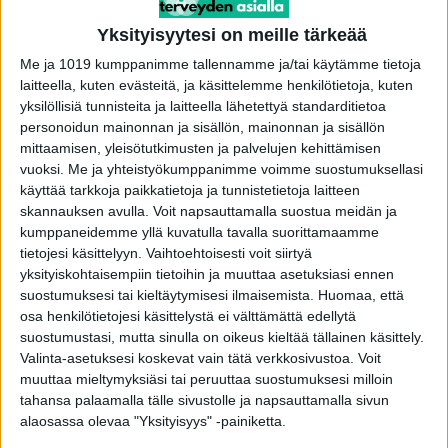
Yksityisyytesi on meille tärkeää
Tutkailemme eri viestimiä – kuten sähköpostia ja
Me ja 1019 kumppanimme tallennamme ja/tai käytämme tietoja
tekstiviestejä – jopa kymmeniä kertoja tunnissa.
laitteella, kuten evästeitä, ja käsittelemme henkilötietoja, kuten
Jatkuva viestien silmäily vie sinut helposti
yksilöllisiä tunnisteita ja laitteella lähetettyä standarditietoa
syrjäpoluille. Katso kellonajat rannekellostasi,
personoidun mainonnan ja sisällön, mainonnan ja sisällön
mittaamisen, yleisötutkimusten ja palvelujen kehittämisen
sulje turhat sivut selaimestasi ja poista hälyt
vuoksi.
Me ja yhteistyökumppanimme voimme suostumuksellasi
sähköpostista…
käyttää tarkkoja paikkatietoja ja tunnistetietoja laitteen
skannauksen avulla. Voit napsauttamalla suostua meidän ja
kumppaneidemme yllä kuvatulla tavalla suorittamaamme
Suunnittele tulevaa viikkoasi
tietojesi käsittelyyn. Vaihtoehtoisesti voit siirtyä
yksityiskohtaisempiin tietoihin ja muuttaa asetuksiasi ennen
Suunnittele seuraavaa viikkoa joka perjantai-
suostumuksesi tai kieltäytymisesi ilmaisemista.
Huomaa, että
iltapäivä. Tee erillinen Viikkotavoitteet-lista ja
osa henkilötietojesi käsittelystä ei välttämättä edellytä
suostumustasi, mutta sinulla on oikeus kieltää tällainen käsittely.
merkitse kalenteriin vain päiväkohtaisia
Valinta-asetuksesi koskevat vain tätä verkkosivustoa. Voit
tehtäviä.
muuttaa mieltymyksiäsi tai peruuttaa suostumuksesi milloin
tahansa palaamalla tälle sivustolle ja napsauttamalla sivun
Varaa kullekin päivälle yksi häiriötön tunti
alaosassa olevaa "Yksityisyys" -painiketta.