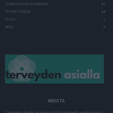
TOIMITUKSEN POIMINTA
97
YHTEISTYÖSSÄ
64
PLUS+
2
MUU
0
MEISTÄ
Terveyden Asialla on vuonna 2015 perustettu verkkosivusto,