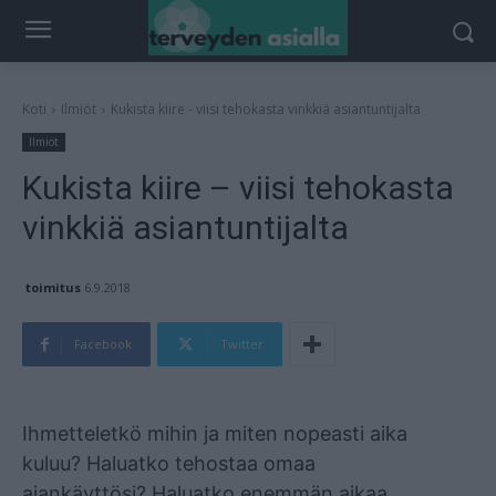
Koti
Ilmiöt
Kukista kiire - viisi tehokasta vinkkiä asiantuntijalta
Ilmiöt
Kukista kiire – viisi tehokasta
vinkkiä asiantuntijalta
toimitus
6.9.2018
Facebook
Twitter
Mainos
Ihmetteletkö mihin ja miten nopeasti aika
kuluu? Haluatko tehostaa omaa
ajankäyttösi? Haluatko enemmän aikaa