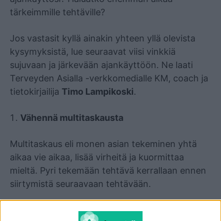
tärkeimmille tehtäville?
Jos vastasit kyllä ainakin yhteen yllä olevista
kysymyksistä, lue seuraavat viisi vinkkiä
sujuvaan ja järkevään ajankäyttöön. Ne laati
Terveyden Asialla -verkkomedialle KM, coach ja
tietokirjailija
Timo Lampikoski
.
Vähennä multitaskausta
Multitaskaus eli monen asian tekeminen yhtä
aikaa vie aikaa, lisää virheitä ja kuormittaa
mieltä. Pyri tekemään tehtävä kerrallaan ennen
siirtymistä seuraavaan tehtävään.
Vähennä tsekkailua