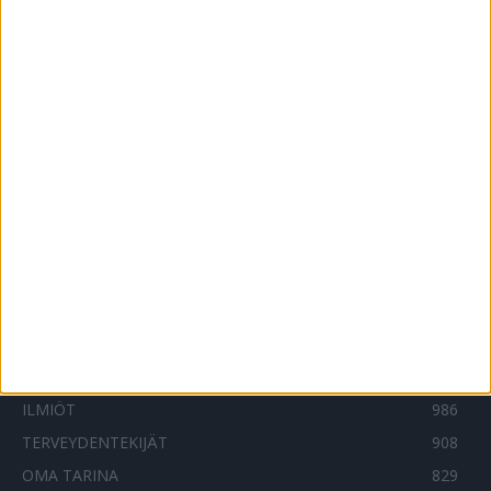
THL päivitti tartuntalistaa – jälleen uusia
pieniä kuntia mukaan
16.12.2020
Punkit levinneet jälleen – THL kertoo
lukuisia uusia riskialueita
23.4.2025
SUOSITUIMMAT OSIOT
UUTISET
1789
ILMIÖT
986
TERVEYDENTEKIJÄT
908
OMA TARINA
829