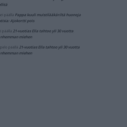
llitä
Pappa kuuli muistilääkäriltä huonoja
ri
päällä
tisia: Ajokortti pois
21-vuotias Ella tahtoo yli 30 vuotta
i
päällä
anhemman miehen
21-vuotias Ella tahtoo yli 30 vuotta
pelo
päällä
anhemman miehen