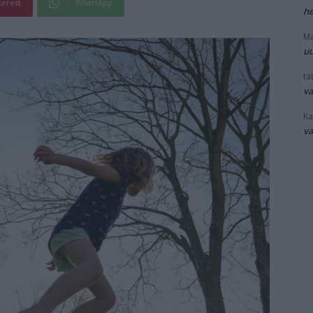
terest
WhatsApp
he
Ma
uu
tät
v
Ka
v