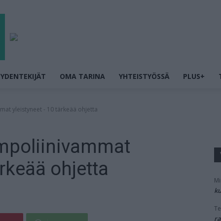
YDENTEKIJÄT
OMA TARINA
YHTEISTYÖSSÄ
PLUS+
mat yleistyneet - 10 tärkeää ohjetta
ampoliinivammat
ärkeää ohjetta
Mi
ku
Te
ra