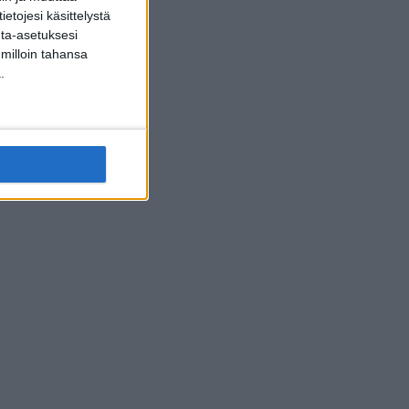
etojesi käsittelystä
inta-asetuksesi
 milloin tahansa
.