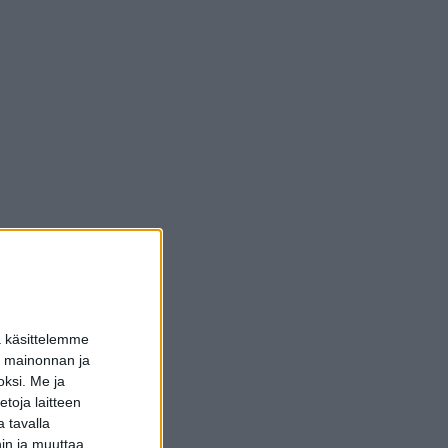
a käsittelemme
dun mainonnan ja
oksi.
Me ja
toja laitteen
 tavalla
hin ja muuttaa