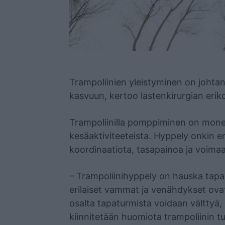
Mainos
Trampoliinien yleistyminen on johta
kasvuun, kertoo lastenkirurgian erik
Trampoliinilla pomppiminen on mone
kesäaktiviteeteista. Hyppely onkin er
koordinaatiota, tasapainoa ja voima
– Trampoliinihyppely on hauska tapa li
erilaiset vammat ja venähdykset ova
osalta tapaturmista voidaan välttyä,
kiinnitetään huomiota trampoliinin tu