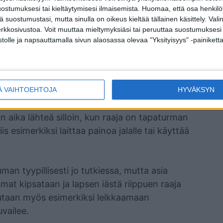
un sopivat tarvikkeet.
ostumuksesi tai kieltäytymisesi ilmaisemista.
Huomaa, että osa henkilöti
tä suostumustasi, mutta sinulla on oikeus kieltää tällainen käsittely. Val
erkkosivustoa. Voit muuttaa mieltymyksiäsi tai peruuttaa suostumuksesi
ää laastareita, haavanpuhdistusainetta,
stolle ja napsauttamalla sivun alaosassa olevaa "Yksityisyys" -painiketta
 sekä lapsille sopivaa kipulääkettä. Pakkasessa
valmiina käyttöön.
Ä VAIHTOEHTOJA
HYVÄKSYN
n aika lähteä silloin, kun raaja on tapaturman
is esimerkiksi laittaa painoa jalalle tai käyttää
man tyypillisesti jo tutkiessa, mutta asia
at kipsataan ja lapsen iästä riippuen raaja
dutaan myös esimerkiksi leikkaamaan
vailee.