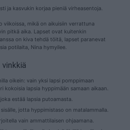
ti ja kasvukin korjaa pieniä virheasentoja.
viikoissa, mikä on aikuisiin verrattuna
in pitkä aika. Lapset ovat kuitenkin
 kanssa on kiva tehdä töitä, lapset paranevat
lisia potilaita, Nina hymyilee.
vinkkiä
illa oikein: vain yksi lapsi pomppimaan
eri kokoisia lapsia hyppimään samaan aikaan.
, joka estää lapsia putoamasta.
isälle, jotta hyppimistaso on matalammalla.
arjoitella vain ammattilaisen ohjaamana.