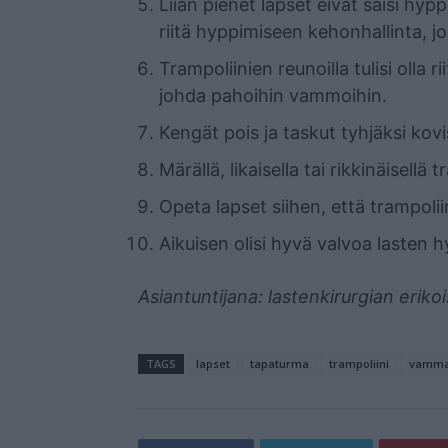
Liian pienet lapset eivät saisi hyppiä
riitä hyppimiseen kehonhallinta, 
Trampoliinien reunoilla tulisi olla 
johda pahoihin vammoihin.
Kengät pois ja taskut tyhjäksi kovis
Märällä, likaisella tai rikkinäisellä t
Opeta lapset siihen, että trampoliini
Aikuisen olisi hyvä valvoa lasten 
Asiantuntijana: lastenkirurgian erik
TAGS
lapset
tapaturma
trampoliini
vamm