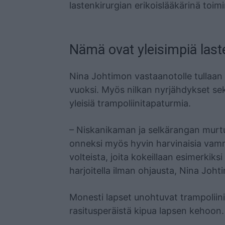
lastenkirurgian erikoislääkärinä toi
Nämä ovat yleisimpiä las
Nina Johtimon vastaanotolle tullaa
vuoksi. Myös nilkan nyrjähdykset se
yleisiä trampoliinitapaturmia.
– Niskanikaman ja selkärangan murt
onneksi myös hyvin harvinaisia vamm
volteista, joita kokeillaan esimerkiksi
harjoitella ilman ohjausta, Nina Joh
Monesti lapset unohtuvat trampoliini
rasitusperäistä kipua lapsen kehoon.