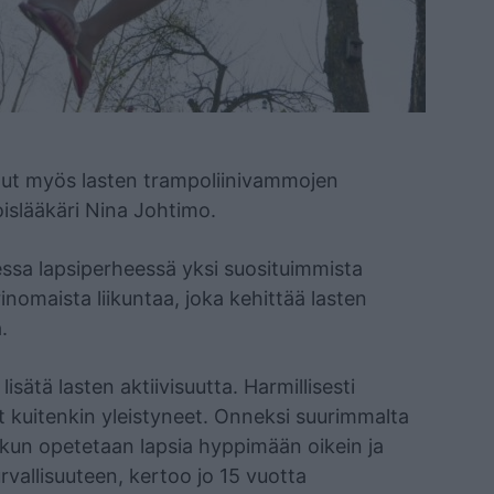
nut myös lasten trampoliinivammojen
oislääkäri Nina Johtimo.
ssa lapsiperheessä yksi suosituimmista
inomaista liikuntaa, joka kehittää lasten
a.
sätä lasten aktiivisuutta. Harmillisesti
t kuitenkin yleistyneet. Onneksi suurimmalta
 kun opetetaan lapsia hyppimään oikein ja
rvallisuuteen, kertoo jo 15 vuotta