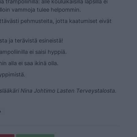
 trampoliinilla: alle kouluikäisillä lapsilla ei
jolloin vammoja tulee helpommin.
riittävästi pehmusteita, jotta kaatumiset eivät
ta ja terävistä esineistä!
rampoliinilla ei saisi hyppiä.
n alla ei saa ikinä olla.
hyppimistä.
oislääkäri Nina Johtimo Lasten Terveystalosta.
a