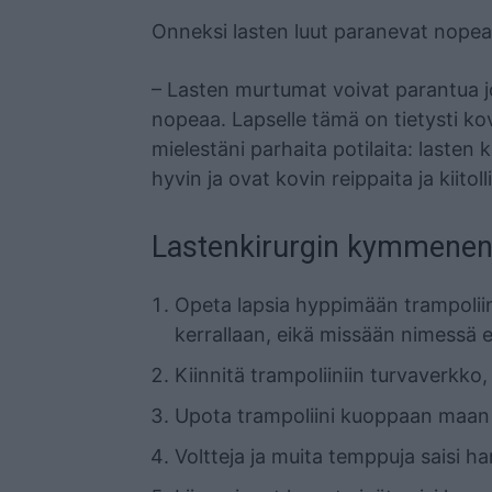
Onneksi lasten luut paranevat nopeas
– Lasten murtumat voivat parantua jo 
nopeaa. Lapselle tämä on tietysti kov
mielestäni parhaita potilaita: lasten
hyvin ja ovat kovin reippaita ja kiitol
Lastenkirurgin kymmenen 
Opeta lapsia hyppimään trampoliin
kerrallaan, eikä missään nimessä 
Kiinnitä trampoliiniin turvaverkko
Upota trampoliini kuoppaan maan s
Voltteja ja muita temppuja saisi h