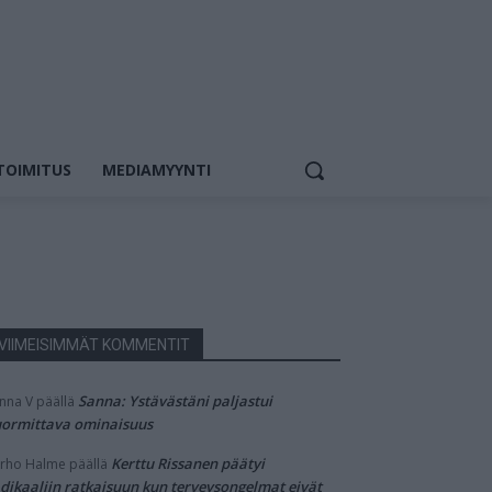
TOIMITUS
MEDIAMYYNTI
VIIMEISIMMÄT KOMMENTIT
Sanna: Ystävästäni paljastui
nna V
päällä
ormittava ominaisuus
Kerttu Rissanen päätyi
rho Halme
päällä
dikaaliin ratkaisuun kun terveysongelmat eivät