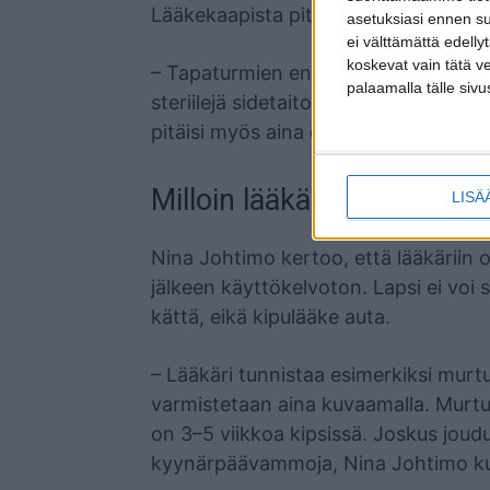
Lääkekaapista pitäisi löytyä ensiapu
asetuksiasi ennen su
ei välttämättä edelly
koskevat vain tätä v
– Tapaturmien ensiapupakkaus sisält
palaamalla tälle sivu
steriilejä sidetaitoksia ja sideharsoa
pitäisi myös aina olla kylmäpakkaus 
Milloin lääkäriin?
LISÄ
Nina Johtimo kertoo, että lääkäriin o
jälkeen käyttökelvoton. Lapsi ei voi si
kättä, eikä kipulääke auta.
– Lääkäri tunnistaa esimerkiksi murtu
varmistetaan aina kuvaamalla. Murtum
on 3–5 viikkoa kipsissä. Joskus jou
kyynärpäävammoja, Nina Johtimo ku