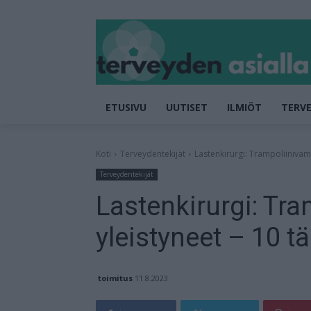
ETUSIVU
UUTISET
ILMIÖT
TERVE
Koti
Terveydentekijät
Lastenkirurgi: Trampoliinivam
Terveydentekijät
Lastenkirurgi: Tr
yleistyneet – 10 t
toimitus
11.8.2023