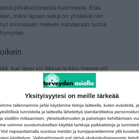
lisestä pitkäkestoisesta kuormasta. Eräs
llen, miksi lapsen selkä on yhtäkkiä niin
yppinyt innoissaan melkein kahdeksan tuntia
 hymyilee.
oikein
tää, kun lapsi voi liikkua ja kipu menee ohi
hoitoon pätevät samat säännöt kuin muihinkin
Yksityisyytesi on meille tärkeää
kohoasento ja kompressio eli jokin tukiside.
me tallennamme ja/tai käytämme tietoja laitteella, kuten evästeitä, j
a nostetaan heti kohoasentoon, tukevoitetaan
 yksilöllisiä tunnisteita ja laitteella lähetettyä standarditietoa personoi
auksella. Tarvittaessa vielä neljäs K mukaan
a sisällön mittaamisen, yleisötutkimusten ja palvelujen kehittämisen vu
 voimme suostumuksellasi käyttää tarkkoja paikkatietoja ja tunnistetie
htimo ohjeistaa.
 Voit napsauttamalla suostua meidän ja kumppaneidemme yllä kuvatulla
esi käsittelyyn. Vaihtoehtoisesti voit siirtyä yksityiskohtaisempiin tietoi