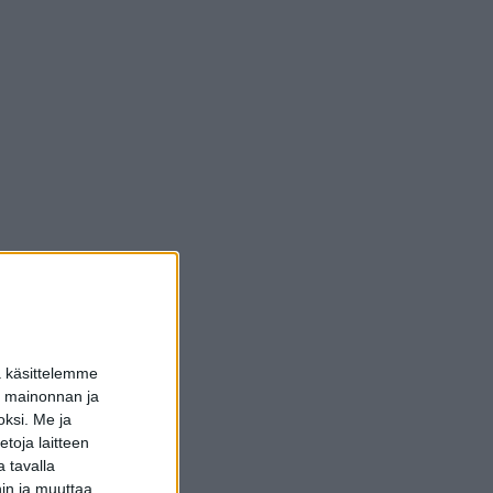
a käsittelemme
dun mainonnan ja
oksi.
Me ja
toja laitteen
 tavalla
hin ja muuttaa