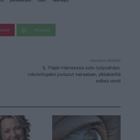
ipu
penikkatauti
sääri
säärikipu
terest
WhatsApp
Seuraava artikkeli
i
IL: Päijät-Hämeessä outo ryöpsähdys:
rokotettujakin joutunut sairaalaan, ylilääkäriltä
selkeä viesti