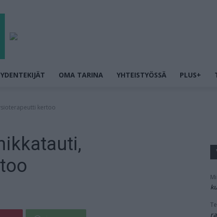
YDENTEKIJÄT
OMA TARINA
YHTEISTYÖSSÄ
PLUS+
ysioterapeutti kertoo
ikkatauti,
rtoo
Mi
ku
Te
ra