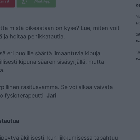
terest
WhatsApp
he
Ma
uu
tta mistä oikeastaan on kyse? Lue, miten voit
tät
ä ja hoitaa penikkatautia.
v
Ka
ä eri puolille säärtä ilmaantuvia kipuja.
v
lisesti kipuna säären sisäsyrjällä, mutta
a.
yypillinen rasitusvamma. Se voi alkaa vaivata
rtoo fysioterapeutti
Jari
ostautua
eytyä äkillisesti, kun liikkumisessa tapahtuu