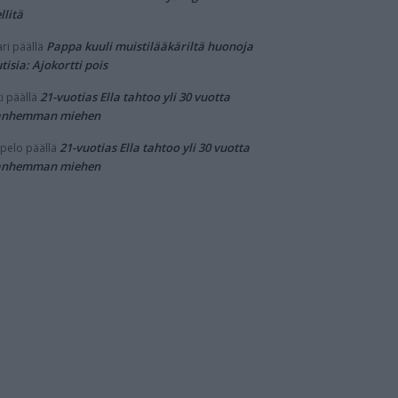
llitä
Pappa kuuli muistilääkäriltä huonoja
ri
päällä
tisia: Ajokortti pois
21-vuotias Ella tahtoo yli 30 vuotta
i
päällä
anhemman miehen
21-vuotias Ella tahtoo yli 30 vuotta
pelo
päällä
anhemman miehen