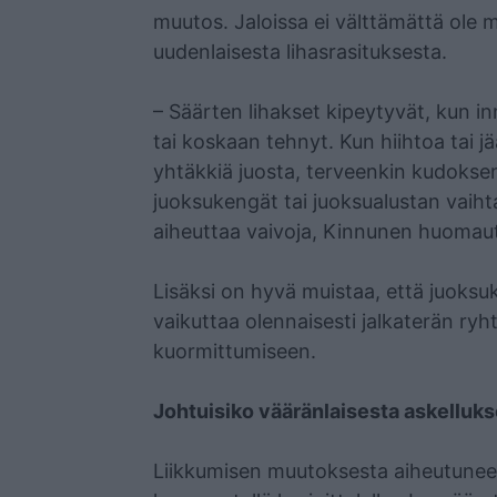
muutos. Jaloissa ei välttämättä ole m
uudenlaisesta lihasrasituksesta.
– Säärten lihakset kipeytyvät, kun in
tai koskaan tehnyt. Kun hiihtoa tai j
yhtäkkiä juosta, terveenkin kudokse
juoksukengät tai juoksualustan vaiht
aiheuttaa vaivoja, Kinnunen huomau
Lisäksi on hyvä muistaa, että juoksuk
vaikuttaa olennaisesti jalkaterän ryht
kuormittumiseen.
Johtuisiko vääränlaisesta askelluk
Liikkumisen muutoksesta aiheutuneet k