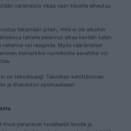
itään varsinaista vikaa vaan kiputila aiheutuu
nostuu tekemään jotain, mitä ei ole aikoihin
ääkiekkoa talvella pelannut alkaa kevään tullen
n rakenne voi reagoida. Myös vääränlaiset
aminen esimerkiksi nurmikosta asvaltiksi voi
ttaa.
in on tekniikkalaji. Tekniikan kehittäminen
iin ja lihaksiston optimaaliseen
sesta
ivut paranevat tavallisesti levolla ja