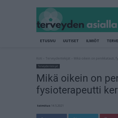
ETUSIVU
UUTISET
ILMIÖT
TERVE
Koti
Terveydentekijät
Mikä oikein on penikkatauti, f
Terveydentekijät
Mikä oikein on pen
fysioterapeutti ke
toimitus
14.5.2021