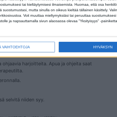
ostumuksesi tai kieltäytymisesi ilmaisemista.
Huomaa, että osa henkilöti
dista pääsee eroon, Kinnunen kertoo.
tä suostumustasi, mutta sinulla on oikeus kieltää tällainen käsittely. Val
erkkosivustoa. Voit muuttaa mieltymyksiäsi tai peruuttaa suostumuksesi
nikkatautia
stolle ja napsauttamalla sivun alaosassa olevaa "Yksityisyys" -painiketta
isesti.
Ä VAIHTOEHTOJA
HYVÄKSYN
kengät asiantuntevasta liikkeestä.
 ohjaavia harjoitteita. Apua ja ohjeita saat
rapeutilta.
eronnalla.
sä selvitä niiden syy.