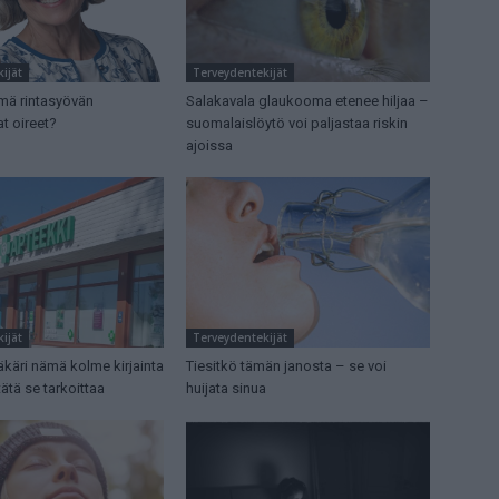
ijät
Terveydentekijät
mä rintasyövän
Salakavala glaukooma etenee hiljaa –
t oireet?
suomalaislöytö voi paljastaa riskin
ajoissa
ijät
Terveydentekijät
ääkäri nämä kolme kirjainta
Tiesitkö tämän janosta – se voi
tätä se tarkoittaa
huijata sinua