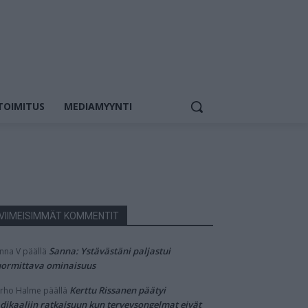
TOIMITUS
MEDIAMYYNTI
VIIMEISIMMÄT KOMMENTIT
Sanna: Ystävästäni paljastui
nna V
päällä
ormittava ominaisuus
Kerttu Rissanen päätyi
rho Halme
päällä
dikaaliin ratkaisuun kun terveysongelmat eivät