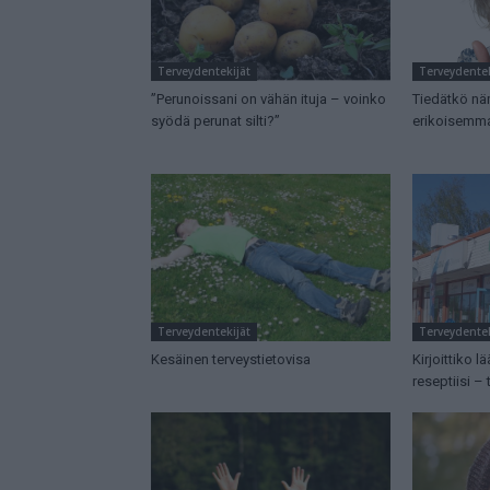
Terveydentekijät
Terveydentek
”Perunoissani on vähän ituja – voinko
Tiedätkö nä
syödä perunat silti?”
erikoisemma
Terveydentekijät
Terveydentek
Kesäinen terveystietovisa
Kirjoittiko l
reseptiisi – 