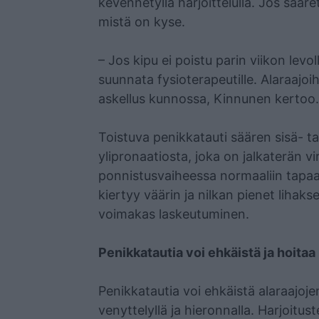
kevennetyllä harjoittelulla. Jos säär
mistä on kyse.
– Jos kipu ei poistu parin viikon levo
suunnata fysioterapeutille. Alaraajoih
askellus kunnossa, Kinnunen kertoo.
Toistuva penikkatauti säären sisä- t
ylipronaatiosta, joka on jalkaterän vi
ponnistusvaiheessa normaaliin tapaa
kiertyy väärin ja nilkan pienet lihak
voimakas laskeutuminen.
Penikkatautia voi ehkäistä ja hoitaa
Penikkatautia voi ehkäistä alaraajoje
venyttelyllä ja hieronnalla. Harjoitu