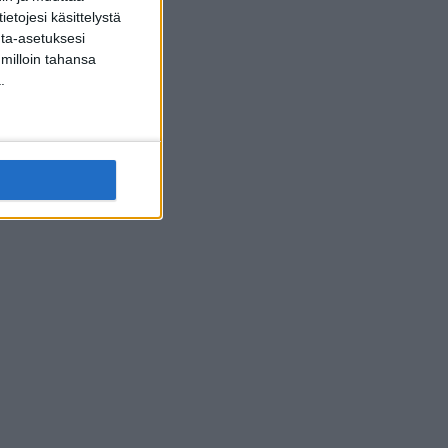
etojesi käsittelystä
inta-asetuksesi
 milloin tahansa
.