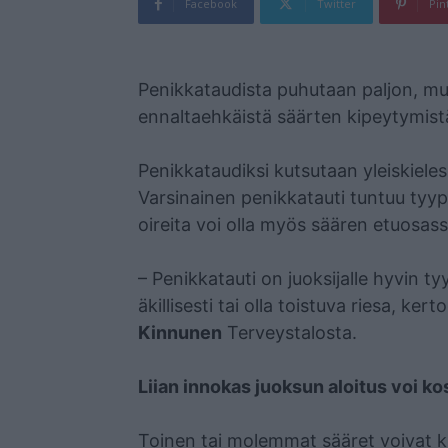
Facebook
Twitter
Pin
Mainos
Penikkataudista puhutaan paljon, mu
ennaltaehkäistä säärten kipeytymist
Penikkataudiksi kutsutaan yleiskieless
Varsinainen penikkatauti tuntuu tyypil
oireita voi olla myös säären etuosass
– Penikkatauti on juoksijalle hyvin t
äkillisesti tai olla toistuva riesa, ke
Kinnunen
Terveystalosta.
Liian innokas juoksun aloitus voi k
Toinen tai molemmat sääret voivat kip