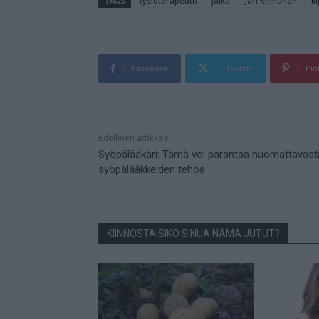
TAGS
fysioterapeutti
jalka
Jari Kinnunen
k
Facebook
Twitter
Pin
Mainos
Edellinen artikkeli
Syöpälääkäri: Tämä voi parantaa huomattavast
syöpälääkkeiden tehoa
KIINNOSTAISIKO SINUA NÄMÄ JUTUT?