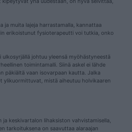
et kipeytyvät yhä uudestaan, on hyvä selvittää,
lla ja muita lajeja harrastamalla, kannattaa
in erikoistunut fysioterapeutti voi tutkia, onko
ai ulkosyrjällä johtuu yleensä myöhästyneestä
rheellinen toimintamalli. Siinä askel ei lähde
n päkiältä vaan isovarpaan kautta. Jalka
set ylikuormittuvat, mistä aiheutuu holvikaaren
n ja keskivartalon lihaksiston vahvistamisella,
sten tarkoituksena on saavuttaa alaraajan